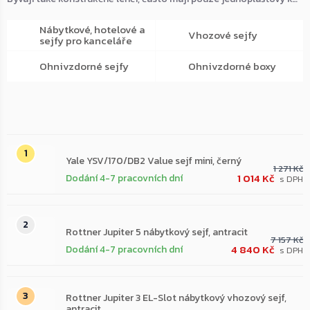
Nábytkové, hotelové a
Vhozové sejfy
sejfy pro kanceláře
Ohnivzdorné sejfy
Ohnivzdorné boxy
Nejprodávanější
Yale YSV/170/DB2 Value sejf mini, černý
1 271 Kč
1 014 Kč
Dodání 4-7 pracovních dní
Rottner Jupiter 5 nábytkový sejf, antracit
7 157 Kč
4 840 Kč
Dodání 4-7 pracovních dní
Rottner Jupiter 3 EL-Slot nábytkový vhozový sejf,
antracit