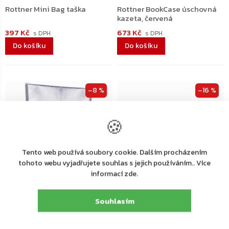
Rottner Mini Bag taška
Rottner BookCase úschovná
kazeta, červená
397 Kč
673 Kč
Do košíku
Do košíku
–8 %
–16 %
🍪
Tento web používá soubory cookie. Dalším procházením
tohoto webu vyjadřujete souhlas s jejich používáním.. Více
informací zde.
Dodání 4-7 pracovních dní
Dodání 4-7 pracovních dní
Souhlasím
Rottner ohnivzdorná taška
Rottner Travel Safe cestovní
DIN A4
mini sejf, černý