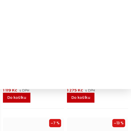
–9 %
–20 %
Dodání 4-7 pracovních dní
Dodání 4-7 pracovních dní
Rottner ohnivzdorná taška
Yale YSV/200/DB2 Value sejf,
DIN A3
malý
1 119 Kč
1 275 Kč
Do košíku
Do košíku
–7 %
–13 %