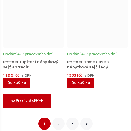
Dodání 4-7 pracovních dní
Dodání 4-7 pracovních dní
Rottner Jupiter 1 nábytkový
Rottner Home Case 3
sejf, antracit
nábytkový sejf, šedý
1 296 Kč
1 333 Kč
Do košíku
Do košíku
Ovládací
Načíst 12 dalších
prvky
výpisu
Stránkování
1
2
5
>