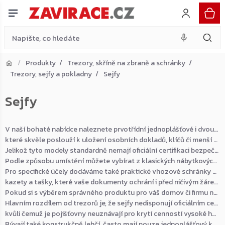
Přejít
na
obsah
Produkty
Trezory, skříně na zbraně a schránky
Trezory, sejfy a pokladny
Sejfy
Přejít do košíku
Sejfy
Zpět do obchodu
V naší bohaté nabídce naleznete prvotřídní jednoplášťové i dvouplášťové schránky, především od renomovaného výrobce Rottner,
které skvěle poslouží k uložení osobních dokladů, klíčů či menší finanční hotovosti.
Jelikož tyto modely standardně nemají oficiální certifikaci bezpečnostní třídy, jsou ideální volbou spíše pro předměty nižší hodnoty.
Podle způsobu umístění můžete vybírat z klasických nábytkových variant, kancelářských modelů nebo stěnových typů určených k zabudování do zdi.
Pro specifické účely dodáváme také praktické vhozové schránky pro rychlé uložení tržby nebo speciální ohnivzdorné boxy,
kazety a tašky, které vaše dokumenty ochrání i před ničivým žárem.
Pokud si s výběrem správného produktu pro váš domov či firmu nejste jisti, náš tým vám velmi rád pomůže najít řešení na míru.
Hlavním rozdílem od trezorů je, že sejfy nedisponují oficiálním certifikátem bezpečnostní třídy,
kvůli čemuž je pojišťovny neuznávají pro krytí cenností vysoké hodnoty.
Bývají také konstrukčně lehčí, často mají pouze jednoplášťový korpus a slouží primárně k rychlému uložení běžných věcí, dokladů či menší hotovosti.