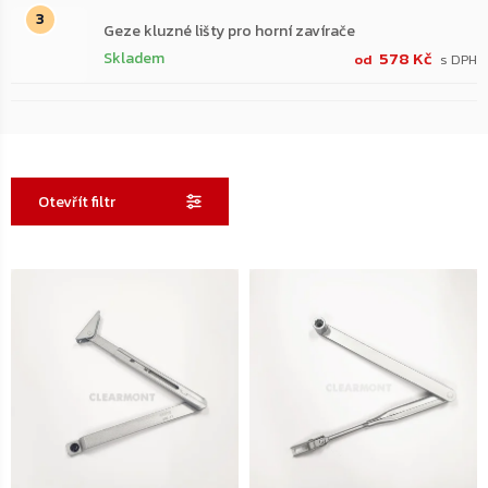
Geze kluzné lišty pro horní zavírače
578 Kč
Skladem
od
Otevřít filtr
Výpis
produktů