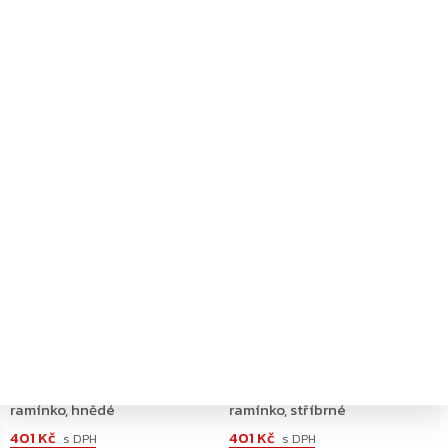
401 Kč
401 Kč
–20 %
–20 %
+ další
+ další
Dodání 4-7 pracovních dní
Dodání 4-7 pracovních dní
ASSA ABLOY L190 standardní
ASSA ABLOY L190 standardní
ramínko, hnědé
ramínko, stříbrné
401 Kč
401 Kč