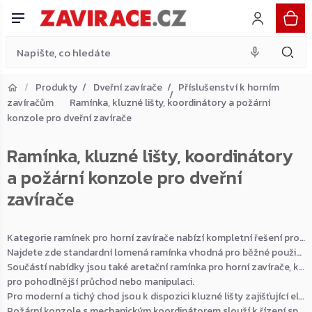
Přejít
na
obsah
Produkty
Dveřní zavírače
Příslušenství k horním
zavíračům
Ramínka, kluzné lišty, koordinátory a požární
Přejít do košíku
konzole pro dveřní zavírače
Zpět do obchodu
Ramínka, kluzné lišty, koordinátory
a požární konzole pro dveřní
zavírače
Kategorie ramínek pro horní zavírače nabízí kompletní řešení pro spolehlivé a plynulé dovírání dveří i bran.
Najdete zde standardní lomená ramínka vhodná pro běžné použití v domácnostech, kancelářích i komerčních objektech.
Součástí nabídky jsou také aretační ramínka pro horní zavírače, které umožňují fixaci dveří v otevřené poloze
pro pohodlnější průchod nebo manipulaci.
Pro moderní a tichý chod jsou k dispozici kluzné lišty zajišťující elegantní vzhled a plynulý pohyb zavírače.
Požární konzole s mechanickým koordinátorem slouží k řízení správného zavírání dvoukřídlých požárních dveří a zároveň umožňuje