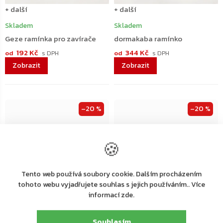
+ další
+ další
Skladem
Skladem
Geze ramínka pro zavírače
dormakaba ramínko
192 Kč
344 Kč
od
od
–20 %
–20 %
🍪
Tento web používá soubory cookie. Dalším procházením
tohoto webu vyjadřujete souhlas s jejich používáním.. Více
informací zde.
+ další
+ další
Souhlasím