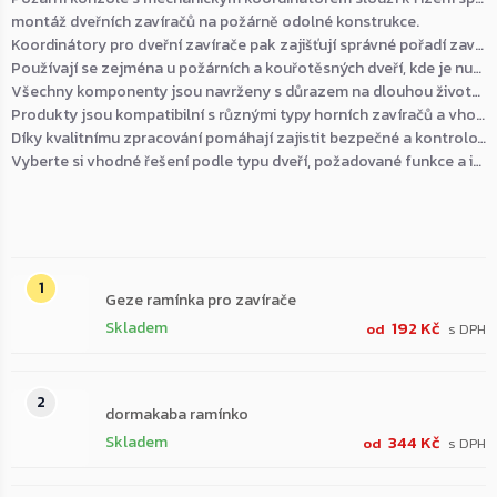
montáž dveřních zavíračů na požárně odolné konstrukce.
Koordinátory pro dveřní zavírače pak zajišťují správné pořadí zavírání dvoukřídlých dveří, aby bylo dosaženo bezpečného a plynulého dovření.
Používají se zejména u požárních a kouřotěsných dveří, kde je nutné, aby se nejprve zavřelo pasivní a poté aktivní křídlo.
Všechny komponenty jsou navrženy s důrazem na dlouhou životnost, odolnost a bezproblémový provoz při každodenním používání.
Produkty jsou kompatibilní s různými typy horních zavíračů a vhodné pro pravé i levé dveře.
Díky kvalitnímu zpracování pomáhají zajistit bezpečné a kontrolované zavírání vstupů v interiéru i exteriéru.
Vyberte si vhodné řešení podle typu dveří, požadované funkce a intenzity provozu.
Nejprodávanější
Geze ramínka pro zavírače
192 Kč
Skladem
od
dormakaba ramínko
344 Kč
Skladem
od