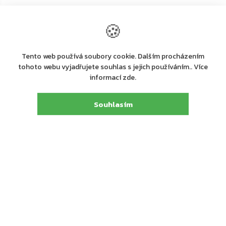
Výpis
🍪
–33 %
–33 %
produktů
ZDARMA
ZDARMA
Tento web používá soubory cookie. Dalším procházením
tohoto webu vyjadřujete souhlas s jejich používáním.. Více
informací zde.
Souhlasím
Dodání 4-7 pracovních dní
Dodání 4-7 pracovních dní
Rottner Jupiter 3 Slot
Rottner Jupiter 3 EL-Slot
nábytkový vhozový sejf,
nábytkový vhozový sejf,
antracit
antracit
1 968 Kč
2 058 Kč
Do košíku
Do košíku