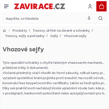
Přejít
na
obsah
Produkty
Trezory, skříně na zbraně a schránky
Trezory, sejfy a pokladny
Sejfy
Vhozové sejfy
Přejít do košíku
Vhozové sejfy
Zpět do obchodu
Tyto speciální schránky s chytře řešeným vhazovacím mechanismem jsou perfektním nástrojem pro rychlé a bezpečné odkládání
průběžné tržby či dokumentů.
Vložené předměty stačí vhodit do horní zásuvky, odkud samy propadnou do uzamčeného vnitřního prostoru, přičemž zpětnému
vytažení spolehlivě brání pojistka proti zneužití. Na rozdíl od robustnějších vhozových trezorů mají tyto sejfy lehčí jednoplášťovou
konstrukci bez bezpečnostního certifikátu, takže se hodí spíše pro operativní úschovu menší finanční hotovosti.
Díky své praktičnosti nacházejí široké uplatnění všude tam, kde peníze neustále obíhají – typicky na čerpacích stanicích,
v prodejnách, bankovních pobočkách nebo autopůjčovnách pro bezpečné vracení klíčů.
Nejprodávanější