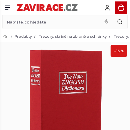
červená
Do košíku
Přejít
673 Kč
na
obsah
Produkty
Trezory, skříně na zbraně a schránky
Trezory,
Přejít do košíku
–15 %
Zpět do obchodu