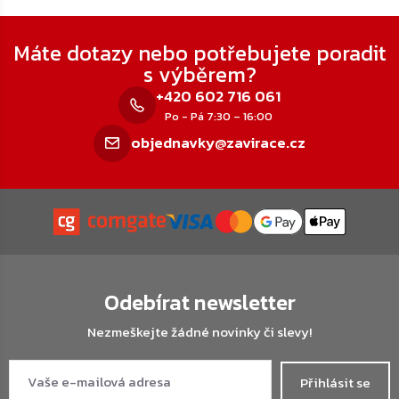
Zápatí
Máte dotazy nebo potřebujete poradit
s výběrem?
+420 602 716 061
Po - Pá 7:30 – 16:00
objednavky@zavirace.cz
Odebírat newsletter
Nezmeškejte žádné novinky či slevy!
Přihlásit se