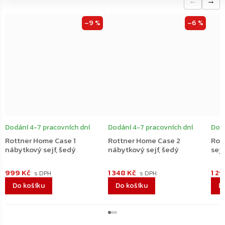
←
→
–9 %
–6 %
Dodání 4-7 pracovních dní
Dodání 4-7 pracovních dní
Dodá
Rottner Home Case 1
Rottner Home Case 2
Rot
nábytkový sejf, šedý
nábytkový sejf, šedý
sejf
999 Kč
1 348 Kč
1 2
Do košíku
Do košíku
D