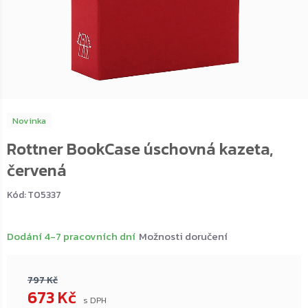
Novinka
Rottner BookCase úschovná kazeta,
červená
Kód:
T05337
Dodání 4-7 pracovních dní
Možnosti doručení
797 Kč
673 Kč