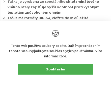
Taška je vyrobena ze speciálního
sklolaminátového
vlákna
, který zajišťuje vyšší
odolnost proti vysokým
teplotám způsobeným ohněm
Taška má rozměry DIN A4, vložíte do ní důležité
dokumenty, osobní věci a doklady, případně menší
šperky a cennosti
🍪
Vše pěkně pohromadě uzavřete
suchým zipem a
následně klasickým zipem
, aby se uloženým věcem nic
nestalo
Tento web používá soubory cookie. Dalším procházením
Ohnivzdorná taška
je určena i pro použití v sejfech a
tohoto webu vyjadřujete souhlas s jejich používáním.. Více
trezorech, které nemají ohnivzdornou ochranu
informací zde.
Díky vnitřnímu polstrování a rozměrům A4
je možné v
tašce přenášet i notebooky nebo tablety
, které tak budou
Souhlasím
spolehlivě chráněny
Hlavní výhody:
Speciální sklolaminátové vlákno
Vyšší
odolnost proti vysokým teplotám způsobeným
ohněm
Tloušťka materiálu 0,4 mm