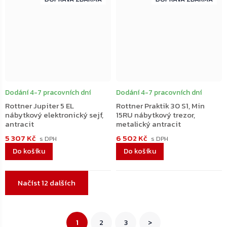
ZDARMA
ZDARMA
Dodání 4-7 pracovních dní
Dodání 4-7 pracovních dní
Rottner Jupiter 5 EL
Rottner Praktik 30 S1, Min
nábytkový elektronický sejf,
15RU nábytkový trezor,
antracit
metalický antracit
5 307 Kč
6 502 Kč
Do košíku
Do košíku
Ovládací
Načíst 12 dalších
prvky
výpisu
Stránkování
1
2
3
>