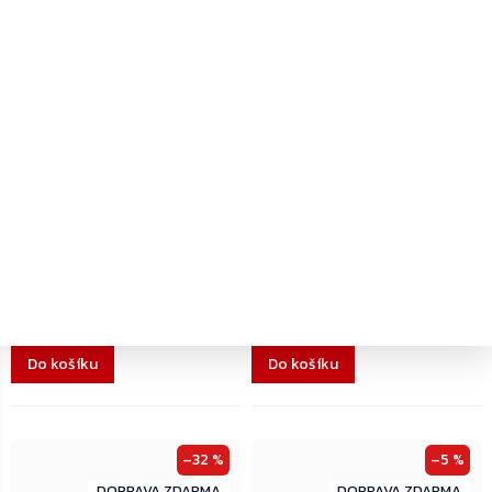
–32 %
–5 %
ZDARMA
ZDARMA
ZDARMA
ZDARMA
Dodání 4-7 pracovních dní
Dodání 4-7 pracovních dní
Rottner Jupiter 5 nábytkový
Rottner Praktik 25 S1, Min 15RU
sejf, antracit
nábytkový trezor, metalický
antracit
4 840 Kč
5 217 Kč
Do košíku
Do košíku
–32 %
–5 %
ZDARMA
ZDARMA