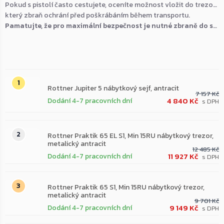
Pokud s pistolí často cestujete, oceníte možnost vložit do trezoru přenosný GunBox s polstrovaným vnitřkem,
který zbraň ochrání před poškrábáním během transportu.
Pamatujte, že pro maximální bezpečnost je nutné zbraně do sejfu ukládat vždy v nenabitém stavu a řádně zajištěné.
Nejprodávanější
Rottner Jupiter 5 nábytkový sejf, antracit
7 157 Kč
4 840 Kč
Dodání 4-7 pracovních dní
Rottner Praktik 65 EL S1, Min 15RU nábytkový trezor,
metalický antracit
12 485 Kč
11 927 Kč
Dodání 4-7 pracovních dní
Rottner Praktik 65 S1, Min 15RU nábytkový trezor,
metalický antracit
9 701 Kč
9 149 Kč
Dodání 4-7 pracovních dní