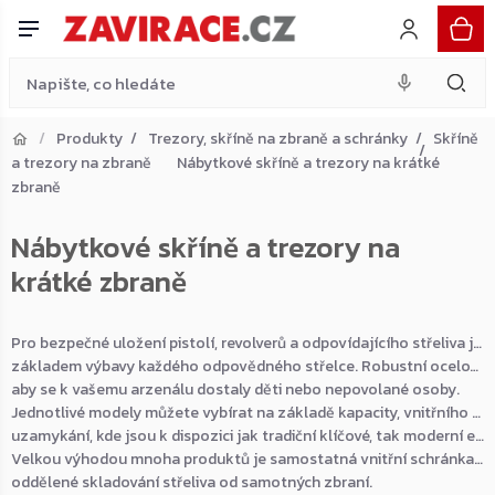
Přejít
na
obsah
Produkty
Trezory, skříně na zbraně a schránky
Skříně
a trezory na zbraně
Nábytkové skříně a trezory na krátké
Přejít do košíku
zbraně
Zpět do obchodu
Nábytkové skříně a trezory na
krátké zbraně
Pro bezpečné uložení pistolí, revolverů a odpovídajícího střeliva jsou tyto speciální schránky naprostým
základem výbavy každého odpovědného střelce. Robustní ocelová konstrukce spolehlivě zamezí tomu,
aby se k vašemu arzenálu dostaly děti nebo nepovolané osoby.
Jednotlivé modely můžete vybírat na základě kapacity, vnitřního uspořádání nebo preferovaného typu
uzamykání, kde jsou k dispozici jak tradiční klíčové, tak moderní elektronické kódy.
Velkou výhodou mnoha produktů je samostatná vnitřní schránka, která umožňuje zákonem vyžadované
oddělené skladování střeliva od samotných zbraní.