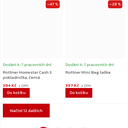
–47 %
–28 %
Dodání 4-7 pracovních dní
Dodání 4-7 pracovních dní
Rottner Homestar Cash 3
Rottner Mini Bag taška
pokladnička, černá
394 Kč
397 Kč
Do košíku
Do košíku
Ovládací
Načíst 12 dalších
prvky
výpisu
Stránkování