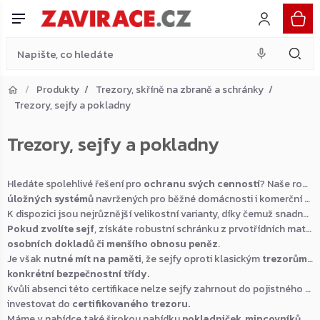
Přejít
na
obsah
Produkty
Trezory, skříně na zbraně a schránky
Trezory, sejfy a pokladny
Přejít do košíku
Trezory, sejfy a pokladny
Zpět do obchodu
Hledáte spolehlivé řešení pro
ochranu svých cenností
? Naše rozmanitá nabídka zahrnuje široké spektrum
úložných systémů
navržených pro běžné domácnosti i komerční sféru.
K dispozici jsou nejrůznější velikostní varianty, díky čemuž snadno najdete ideální model odpovídající vašim prostorovým možnostem.
Pokud zvolíte sejf
, získáte robustní schránku z prvotřídních materiálů, která skvěle
osobních dokladů či menšího obnosu peněz
.
Je však
nutné mít na paměti
, že sejfy oproti klasickým
trezorům
n
konkrétní bezpečnostní třídy.
Kvůli absenci této certifikace nelze sejfy zahrnout do pojistného krytí, takže pro ukládání věcí vysoké hodnoty doporučujeme
investovat do
certifikovaného trezoru.
Máme v nabídce také širokou nabídku
pokladniček, mincovníků a dalšího praktického eurosortimentu