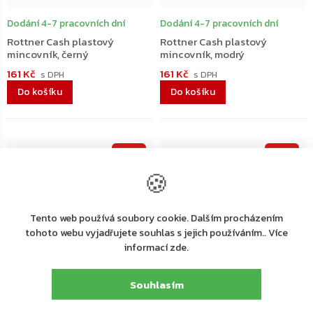
Dodání 4-7 pracovních dní
Dodání 4-7 pracovních dní
Rottner Cash plastový
Rottner Cash plastový
mincovník, černý
mincovník, modrý
161 Kč
161 Kč
Do košíku
Do košíku
–42 %
–42 %
🍪
Tento web používá soubory cookie. Dalším procházením
tohoto webu vyjadřujete souhlas s jejich používáním.. Více
informací zde.
Souhlasím
Dodání 4-7 pracovních dní
Dodání 4-7 pracovních dní