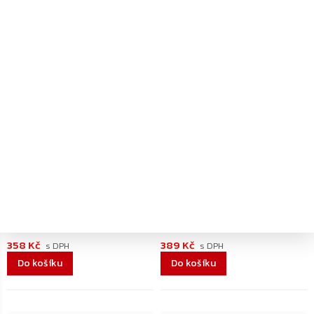
–26 %
–20 %
Dodání 4-7 pracovních dní
Dodání 4-7 pracovních dní
Rottner HomeStar Cash 1
Yale YCB/060/BB2 pokladna
pokladnička, černá
na hotovost, velká
358 Kč
389 Kč
Do košíku
Do košíku