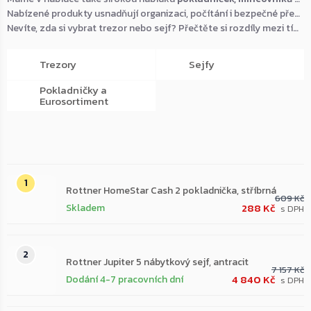
Nabízené produkty usnadňují organizaci, počítání i bezpečné přenášení hotovosti a jsou vhodné pro domácnosti, kanceláře i provozovny.
Nevíte, zda si vybrat trezor nebo sejf? Přečtěte si rozdíly mezi tímto sortimentem v našem
Trezory
Sejfy
Pokladničky a
Eurosortiment
Nejprodávanější
Rottner HomeStar Cash 2 pokladnička, stříbrná
609 Kč
288 Kč
Skladem
Rottner Jupiter 5 nábytkový sejf, antracit
7 157 Kč
4 840 Kč
Dodání 4-7 pracovních dní