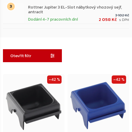
Rottner Jupiter 3 EL-Slot nábytkový vhozový sejf,
antracit
3 102 Kč
2 058 Kč
Dodání 4-7 pracovních dní
Otevřít filtr
Výpis
–42 %
–42 %
produktů