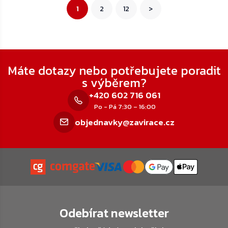
1
2
12
>
Zápatí
Máte dotazy nebo potřebujete poradit
s výběrem?
+420 602 716 061
Po - Pá 7:30 – 16:00
objednavky@zavirace.cz
Odebírat newsletter