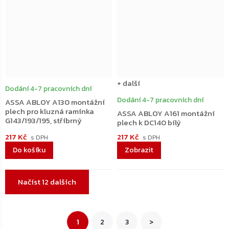
+ další
Dodání 4-7 pracovních dní
Dodání 4-7 pracovních dní
ASSA ABLOY A130 montážní
plech pro kluzná ramínka
ASSA ABLOY A161 montážní
G143/193/195, stříbrný
plech k DC140 bílý
217 Kč
217 Kč
Do košíku
Ovládací
Načíst 12 dalších
prvky
výpisu
Stránkování
1
2
3
>