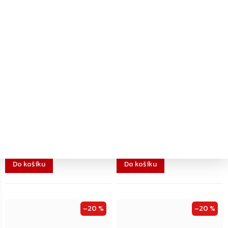
Skladem
Dodání 4-7 pracovních dní
ASSA ABLOY A130 montážní
ASSA ABLOY A130 montážní
plech pro kluzná ramínka
plech pro kluzná ramínka
G143/193/195, černý
G143/193/195, hnědý
217 Kč
217 Kč
Do košíku
Do košíku
–20 %
–20 %