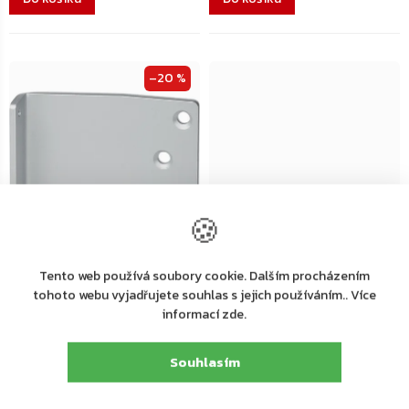
–20 %
🍪
+ další
Dodání 4-7 pracovních dní
Tento web používá soubory cookie. Dalším procházením
Skladem
ASSA ABLOY A154 montážní
tohoto webu vyjadřujete souhlas s jejich používáním.. Více
paralelní plech pro ramínka
informací zde.
Geze montážní desky na
L140/190, stříbrný
zavírače, ramínka, kluzné lišty
130 Kč
133 Kč
od
Souhlasím
Do košíku