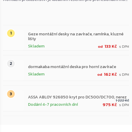
Nejprodávanější
Geze montážní desky na zavírače, ramínka, kluzné
lišty
133 Kč
Skladem
od
dormakaba montážní deska pro horní zavírače
162 Kč
Skladem
od
ASSA ABLOY 926850 kryt pro DC500/DC700, nerez
1 222 Kč
975 Kč
Dodání 4-7 pracovních dní