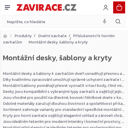
Přejít
na
obsah
Produkty
Dveřní zavírače
Příslušenství k horním
zavíračům
Montážní desky, šablony a kryty
Přejít do košíku
Montážní desky, šablony a kryty
Zpět do obchodu
Montážní desky a šablony k zavíračům dveří usnadňují přesnou a rychlou instalaci dveřních zavíračů v různých typech objektů.
Díky kvalitnímu zpracování umožňují správné uchycení zavírače i na dveře, kde není možné přímé kotvení.
Montážní šablony pomáhají přesně vyznačit vrtací body, čímž minimalizují chyby při montáži a šetří čas při instalaci.
Desky jsou kompatibilní s vybranými typy zavíračů a zajišťují jejich stabilní a bezpečné upevnění.
Jsou vhodné pro použití na dřevěné, kovové i hliníkové dveře v komerčních i soukromých prostorách.
Odolné materiály zaručují dlouhou životnost a spolehlivost při každodenním používání.
Sortiment zahrnuje varianty pro standardní i specifické montážní situace.
Kryty pro horní zavírače zajišťují elegantní vzhled a zároveň chrání mechanismus před prachem a poškozením.
Jsou ideálním řešením pro moderní interiéry i komerční prostory, kde je důležitá estetika i dlouhá životnost dveřního systému.
Montážní příslušenství je ideálním řešením pro profesionální montážní firmy, servisní techniky i obyčejné uživatele.