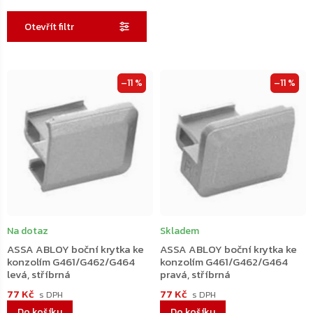
Otevřít filtr
Výpis
–11 %
–11 %
produktů
Na dotaz
Skladem
ASSA ABLOY boční krytka ke
ASSA ABLOY boční krytka ke
konzolím G461/G462/G464
konzolím G461/G462/G464
levá, stříbrná
pravá, stříbrná
77 Kč
77 Kč
Do košíku
Do košíku