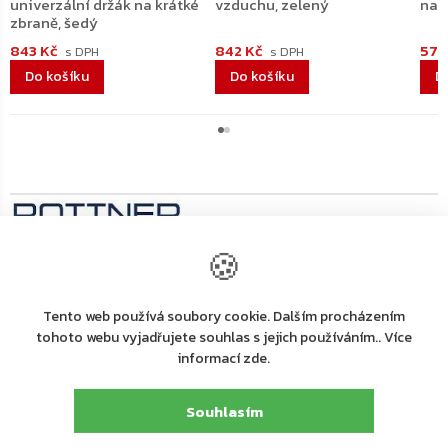
univerzální držák na krátké
vzduchu, zelený
na 
zbraně, šedý
843 Kč
842 Kč
579
Do košíku
Do košíku
D
🍪
Výrobní
společnost
Rottner Tresor GmbH
Tento web používá soubory cookie. Dalším procházením
:
tohoto webu vyjadřujete souhlas s jejich používáním.. Více
Rottner Tresor GmbH, Thern 17, 4880 St. Georgen
informací zde.
Adresa
:
i.A., Österreich, Tel. +43 (0) 7667 66 00 80
E-mail
:
kundenservice@rottner-tresor.at
Souhlasím
Detailní popis produktu