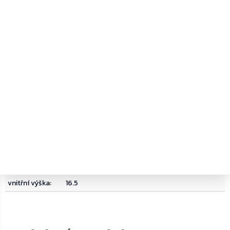
dárek
:
bez dárku
delivery date
:
31
hmotnost
:
4.600000
materiál
:
Ocel
objem
:
12
typ zámku
:
Trezorový zámek na klíč
vnější hloubka
:
28
vnější šířka
:
31
vnější výška
:
17
vnitřní hloubka
:
24.5
vnitřní šířka
:
30.5
vnitřní výška
:
16.5