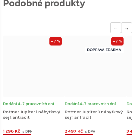
←
→
–7 %
–7 %
ZDARMA
ZDARMA
Dodání 4-7 pracovních dní
Dodání 4-7 pracovních dní
Dodá
Rottner Jupiter 1 nábytkový
Rottner Jupiter 3 nábytkový
Rot
sejf, antracit
sejf, antracit
sejf
1 296 Kč
2 497 Kč
3 4