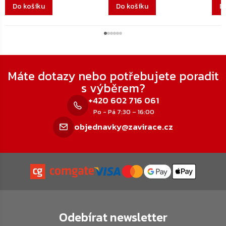
Do košíku
Do košíku
D
Zápatí
Máte dotazy nebo potřebujete poradit
s výběrem?
+420 602 716 061
Po - Pá 7:30 – 16:00
objednavky@zavirace.cz
Odebírat newsletter