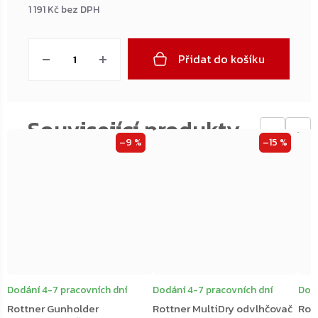
1 191 Kč bez DPH
Měrná
cena:
Přidat do košíku
←
→
–9 %
–15 %
Dodání 4-7 pracovních dní
Dodání 4-7 pracovních dní
Dodá
Rottner Gunholder
Rottner MultiDry odvlhčovač
Rot