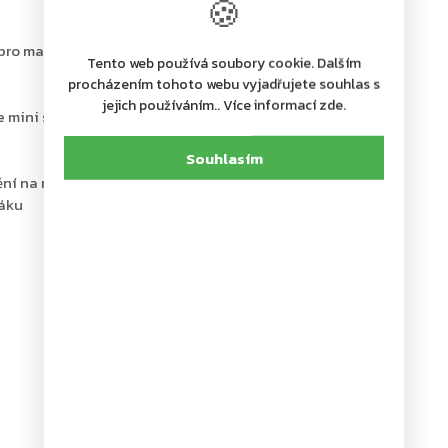
🍪
 pro malé věci během vašich cest
Tento web používá soubory cookie. Dalším
procházením tohoto webu vyjadřujete souhlas s
jejich používáním.. Více informací zde.
se mini sejf zacvakne
Souhlasím
ní na místa, kde se nejčastěji pohybujete
žáku