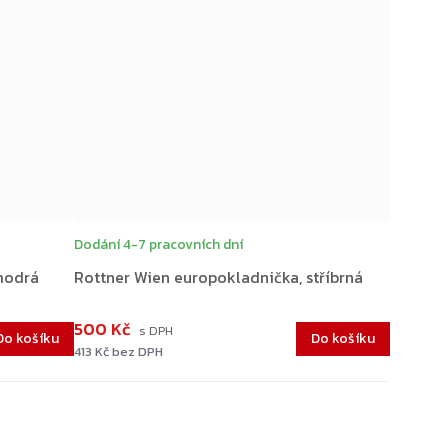
Dodání 4-7 pracovních dní
modrá
Rottner Wien europokladnička, stříbrná
500 Kč
Do košíku
Do košíku
413 Kč bez DPH