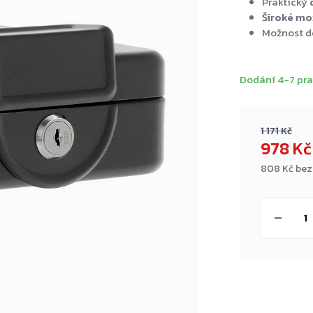
Praktický
Široké mo
Možnost d
Dodání 4-7 pra
1 171 Kč
978 K
808 Kč bez
Měrná
cena: