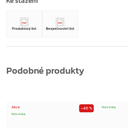
Zpět do obchodu
PDF
PDF
Produktový list
Bezpečnostní list
Akce
Novinka
–40 %
Novinka