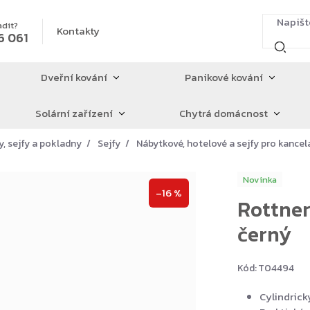
adit?
Kontakty
6 061
Dveřní kování
Panikové kování
Solární zařízení
Chytrá domácnost
y, sejfy a pokladny
Sejfy
Nábytkové, hotelové a sejfy pro kancel
Novinka
–16 %
Rottner
černý
Kód:
T04494
Cylindrick