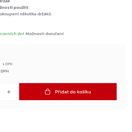
držák
žnosti použití
okoupení několika držáků
covních dní
Možnosti doručení
č
 DPH
Přidat do košíku