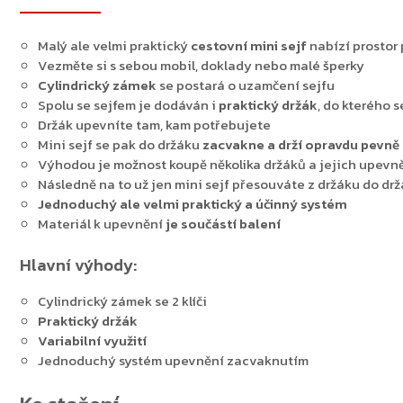
Malý ale velmi praktický
cestovní
mini
sejf
nabízí prostor
Vezměte si s sebou mobil, doklady nebo malé šperky
Cylindrický zámek
se postará o uzamčení sejfu
Spolu se sejfem je dodáván i
praktický držák
, do kterého 
Držák upevníte tam, kam potřebujete
Mini sejf se pak do držáku
zacvakne
a drží opravdu pevně
Výhodou je možnost koupě několika držáků a jejich upevně
Následně na to už jen mini sejf přesouváte z držáku do dr
Jednoduchý ale velmi praktický a účinný systém
Materiál k upevnění
je součástí balení
Hlavní výhody:
Cylindrický zámek se 2 klíči
Praktický držák
Variabilní využití
Jednoduchý systém upevnění zacvaknutím