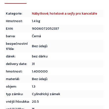
Kategorie
:
Nábytkové, hotelové a sejfy pro kanceláře
Hmotnost
:
1.4 kg
EAN
:
9006072052337
barva
:
Černá
bezpečnostní
Bez údajů
třída
:
dárek
:
bez dárku
delivery date
:
31
hmotnost
:
1.400000
materiál
:
Bez údajů
objem
:
1.3
typ zámku
:
Cylindrický zámek
vnější hloubka
:
20.5