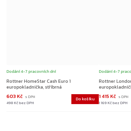
Dodání 4-7 pracovních dní
Dodání 4-7 praco
Rottner HomeStar Cash Euro 1
Rottner Londo
europokladnička, stříbrná
europokladnič
603 Kč
1 415 Kč
Do košíku
498 Kč bez DPH
1 169 Kč bez DPH