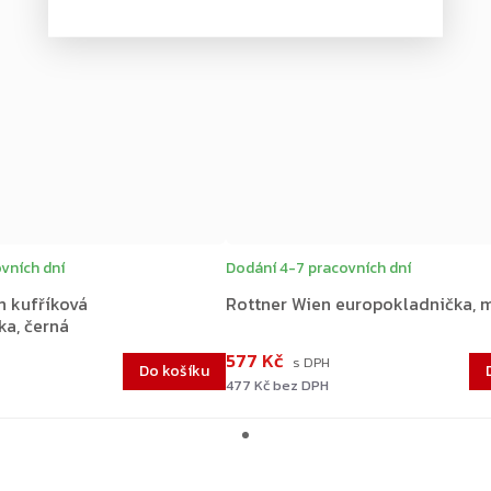
vních dní
Dodání 4-7 pracovních dní
n kufříková
Rottner Wien europokladnička, 
ka, černá
577 Kč
Do košíku
477 Kč bez DPH