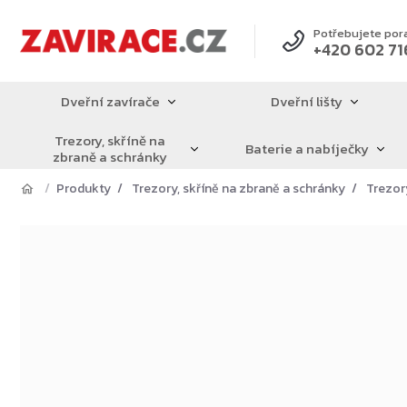
Přejít
na
Potřebujete por
+420 602 71
obsah
Dveřní zavírače
Dveřní lišty
Trezory, skříně na
Baterie a nabíječky
zbraně a schránky
Produkty
Trezory, skříně na zbraně a schránky
Trezor