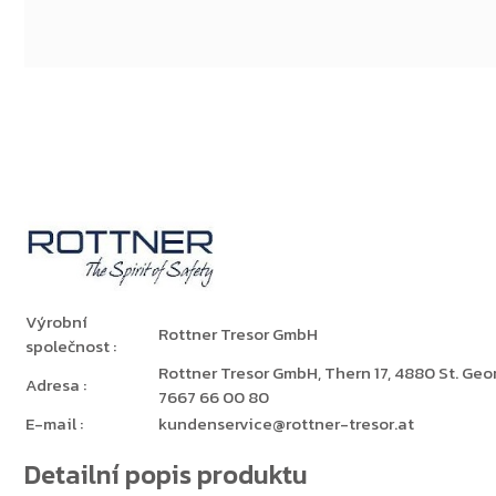
Výrobní
Rottner Tresor GmbH
společnost
:
Rottner Tresor GmbH, Thern 17, 4880 St. Georg
Adresa
:
7667 66 00 80
E-mail
:
kundenservice@rottner-tresor.at
Detailní popis produktu