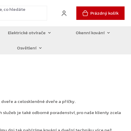
Prázdný košík
Elektrické otvírače
Okenní kování
Osvětlení
 dveře a celoskleněné dveře a příčky.
služeb je také odborné poradenství, pro naše klienty zcela
mu dni tak nabízíme kování a dveřní techniku více než