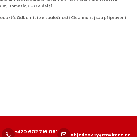
m, Domatic, G-U a další.
roduktů. Odborníci ze společnosti Clearmont jsou připraveni
+420 602 716 061
objednavky@zavirace.cz