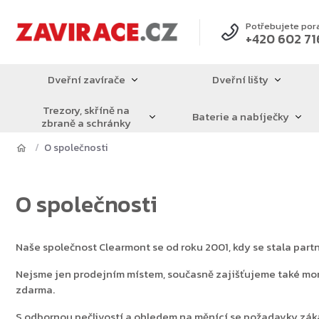
Přejít
na
Potřebujete por
+420 602 71
obsah
Dveřní zavírače
Dveřní lišty
Trezory, skříně na
Baterie a nabíječky
zbraně a schránky
O společnosti
O společnosti
Naše společnost Clearmont se od roku 2001, kdy se stala par
Nejsme jen prodejním místem, současně zajišťujeme také mont
zdarma.
S odbornou pečlivostí a ohledem na měnící se požadavky zák