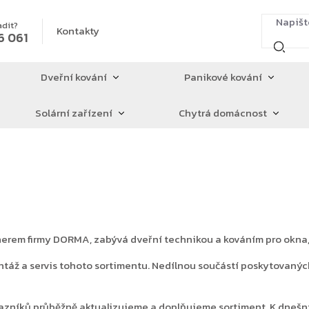
adit?
Kontakty
6 061
Dveřní kování
Panikové kování
Solární zařízení
Chytrá domácnost
tnerem firmy DORMA, zabývá dveřní technikou a kováním pro okna,
áž a servis tohoto sortimentu. Nedílnou součástí poskytovaných 
azníků průběžně aktualizujeme a doplňujeme sortiment. K dnešní