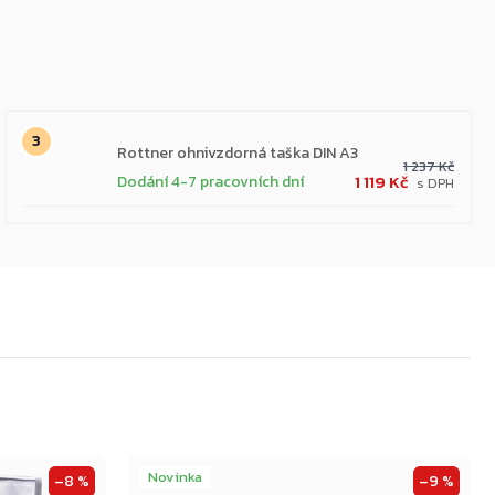
Rottner ohnivzdorná taška DIN A3
1 237 Kč
1 119 Kč
Dodání 4-7 pracovních dní
Novinka
–8 %
–9 %