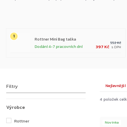
Nejprodávanější
Rottner Mini Bag taška
552 Kč
397 Kč
Dodání 4-7 pracovních dní
Výpis
Řazení
Nejlevnější
produktů
produk
4
položek cel
Rottner
Novinka