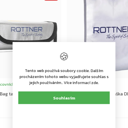
🍪
Tento web používá soubory cookie. Dalším
procházením tohoto webu vyjadřujete souhlas s
jejich používáním.. Více informací zde.
covních dní
Dodání 4-7 pracovních dní
 Bag taška
Rottner ohnivzdorná taška D
Souhlasím
889 Kč
Do košíku
735 Kč bez DPH