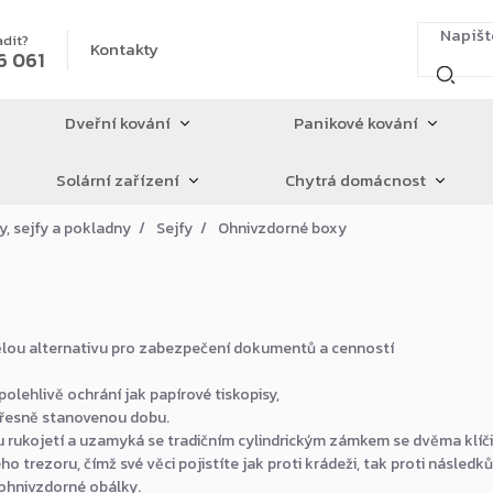
adit?
Kontakty
6 061
Dveřní kování
Panikové kování
Solární zařízení
Chytrá domácnost
y, sejfy a pokladny
Sejfy
Ohnivzdorné boxy
vělou alternativu pro zabezpečení dokumentů a cenností
olehlivě ochrání jak papírové tiskopisy,
 přesně stanovenou dobu.
 rukojetí a uzamyká se tradičním cylindrickým zámkem se dvěma klíči
 trezoru, čímž své věci pojistíte jak proti krádeži, tak proti následk
ohnivzdorné obálky.