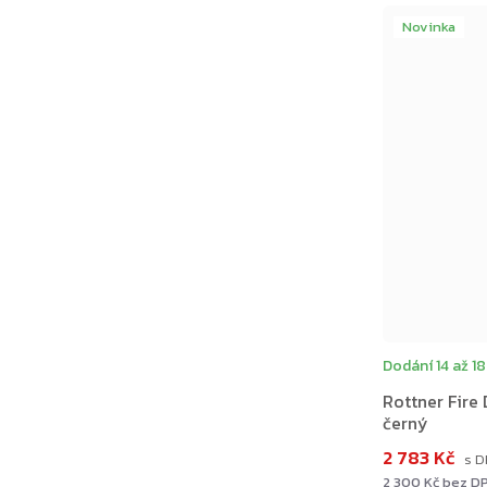
Novinka
Zpět do obchodu
Dodání 14 až 18
Rottner Fire
černý
2 783 Kč
2 300 Kč bez D