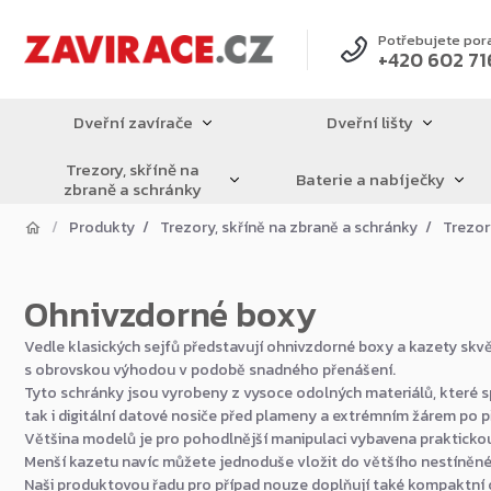
Přejít
na
Potřebujete por
+420 602 71
obsah
Dveřní zavírače
Dveřní lišty
Trezory, skříně na
Baterie a nabíječky
zbraně a schránky
Produkty
Trezory, skříně na zbraně a schránky
Trezor
Ohnivzdorné boxy
Vedle klasických sejfů představují ohnivzdorné boxy a kazety sk
s obrovskou výhodou v podobě snadného přenášení.
Tyto schránky jsou vyrobeny z vysoce odolných materiálů, které sp
tak i digitální datové nosiče před plameny a extrémním žárem po
Většina modelů je pro pohodlnější manipulaci vybavena praktickou
Menší kazetu navíc můžete jednoduše vložit do většího nestíněného
Naši produktovou řadu pro případ nouze doplňují také kompaktní 