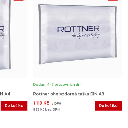
Dodání 4-7 pracovních dní
IN A4
Rottner ohnivzdorná taška DIN A3
1 119 Kč
Do košíku
Do košíku
925 Kč bez DPH