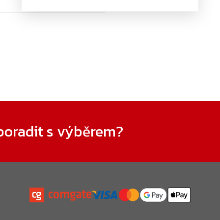
Ovlá
prv
výpi
poradit s výběrem?