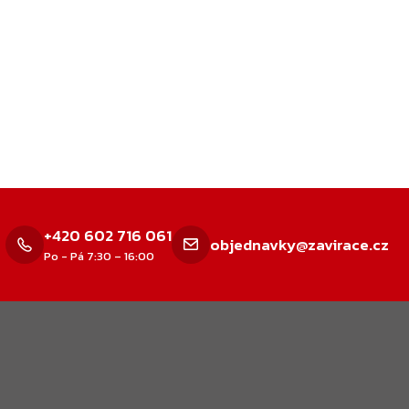
dací
ky
su
+420 602 716 061
objednavky@zavirace.cz
Po - Pá 7:30 – 16:00