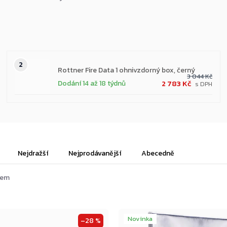
Rottner Fire Data 1 ohnivzdorný box, černý
3 044 Kč
2 783 Kč
Dodání 14 až 18 týdnů
Nejdražší
Nejprodávanější
Abecedně
tů
kem
Novinka
–28 %