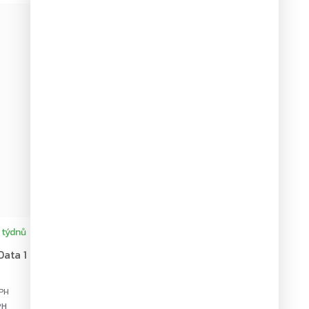
–8 %
ZDARMA
ZDARMA
 týdnů
 Data 1 ohnivzdorný box,
Do košíku
PH