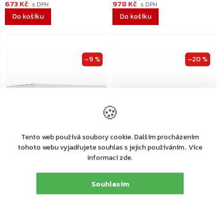
673 Kč
978 Kč
Do košíku
Do košíku
–9 %
–20 %
🍪
Tento web používá soubory cookie. Dalším procházením
tohoto webu vyjadřujete souhlas s jejich používáním.. Více
informací zde.
Dodání 4-7 pracovních dní
Dodání 4-7 pracovních dní
Rottner Home Case 1
Yale YSV/170/DB2 Value sejf
Souhlasím
nábytkový sejf, šedý
mini, černý
999 Kč
1 014 Kč
Do košíku
Do košíku