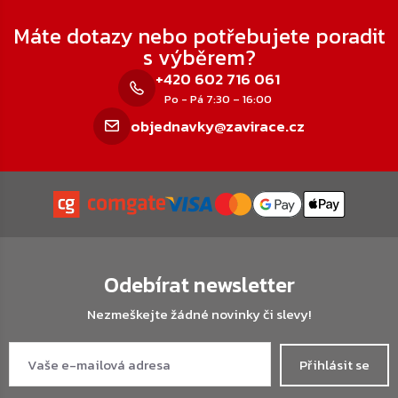
Zápatí
Máte dotazy nebo potřebujete poradit
s výběrem?
+420 602 716 061
Po - Pá 7:30 – 16:00
objednavky@zavirace.cz
Odebírat newsletter
Nezmeškejte žádné novinky či slevy!
Přihlásit se