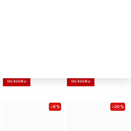
Dodání 4-7 pracovních dní
Dodání 4-7 pracovních dní
Rottner Home Case 3
Rottner Home Case 2
nábytkový sejf, šedý
nábytkový sejf, šedý
1 333 Kč
1 348 Kč
Do košíku
Do košíku
–8 %
–20 %