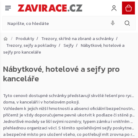
Přejít
na
obsah
Produkty
Trezory, skříně na zbraně a schránky
Trezory, sejfy a pokladny
Sejfy
Nábytkové, hotelové a
Přejít do košíku
sejfy pro kanceláře
Zpět do obchodu
Nábytkové, hotelové a sejfy pro
kanceláře
Tyto cenově dostupné schránky představují skvělé řešení pro rychlé zabezpečení menší hotovosti a osobních věcí
doma, v kanceláři i v hotelovém pokoji.
Vzhledem k jejich nižší hmotnosti a absenci oficiální bezpečnostní certifikace jsou ideální hlavně pro předměty běžné hodnoty,
přičemž je vždy doporučujeme pevně ukotvit k podlaze či stěně pomocí přiloženého materiálu.
Jednotlivé modely se liší svými rozměry, typem zámku i vnitřním uspořádáním, které často obsahuje praktické police pro
přehlednou organizaci věcí. S těmito spolehlivými sejfy poskytnete svým zaměstnancům či hotelovým hostům komfortní
a bezpečné místo pro uložení všeho, co potřebují mít zrovna po ruce.