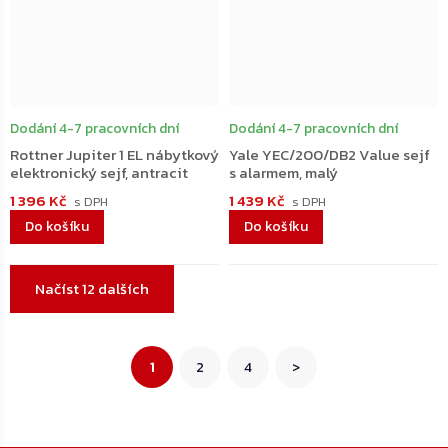
Dodání 4-7 pracovních dní
Dodání 4-7 pracovních dní
Rottner Jupiter 1 EL nábytkový
Yale YEC/200/DB2 Value sejf
elektronický sejf, antracit
s alarmem, malý
1 396 Kč
1 439 Kč
Do košíku
Do košíku
Ovládací
Načíst 12 dalších
prvky
výpisu
Stránkování
1
2
4
>