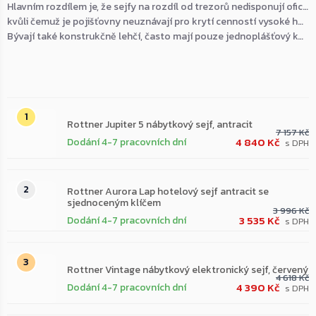
Hlavním rozdílem je, že sejfy na rozdíl od trezorů nedisponují oficiálním certifikátem bezpečnostní třídy,
kvůli čemuž je pojišťovny neuznávají pro krytí cenností vysoké hodnoty.
Bývají také konstrukčně lehčí, často mají pouze jednoplášťový korpus a slouží primárně k rychlému uložení běžných věcí, dokladů či menší hotovosti.
Nejprodávanější
Rottner Jupiter 5 nábytkový sejf, antracit
7 157 Kč
4 840 Kč
Dodání 4-7 pracovních dní
Rottner Aurora Lap hotelový sejf antracit se
sjednoceným klíčem
3 996 Kč
3 535 Kč
Dodání 4-7 pracovních dní
Rottner Vintage nábytkový elektronický sejf, červený
4 618 Kč
4 390 Kč
Dodání 4-7 pracovních dní