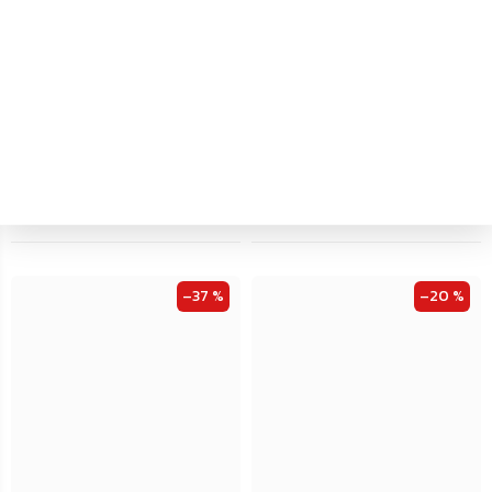
Dodání 4-7 pracovních dní
Dodání 4-7 pracovních dní
Rottner Brighton poštovní
Rottner Lago poštovní
schránka, červená
schránka, antracit
647 Kč
697 Kč
Do košíku
Do košíku
–37 %
–20 %