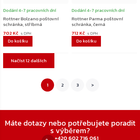
Dodání 4-7 pracovních dní
Dodání 4-7 pracovních dní
Rottner Bolzano poštovní
Rottner Parma poštovní
schránka, stříbrná
schránka, černá
702 Kč
712 Kč
Do košíku
Do košíku
Ovládací
Načíst 12 dalších
prvky
výpisu
Stránkování
1
2
3
>
Zápatí
Máte dotazy nebo potřebujete poradit
s výběrem?
+420 602 716 061