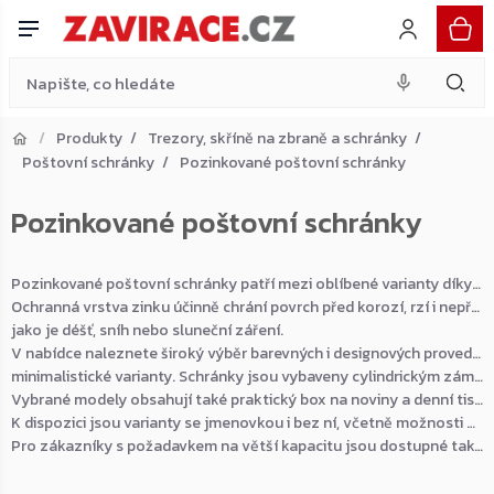
Přejít
na
obsah
Produkty
Trezory, skříně na zbraně a schránky
Poštovní schránky
Pozinkované poštovní schránky
Přejít do košíku
Pozinkované poštovní schránky
Zpět do obchodu
Pozinkované poštovní schránky patří mezi oblíbené varianty díky své vysoké odolnosti a dlouhé životnosti.
Ochranná vrstva zinku účinně chrání povrch před korozí, rzí i nepříznivými povětrnostními vlivy,
jako je déšť, sníh nebo sluneční záření.
V nabídce naleznete široký výběr barevných i designových provedení – od klasických modelů až po moderní
minimalistické varianty. Schránky jsou vybaveny cylindrickým zámkem a standardně dodávány se dvěma klíči.
Vybrané modely obsahují také praktický box na noviny a denní tisk, případně je možné jej dokoupit samostatně.
K dispozici jsou varianty se jmenovkou i bez ní, včetně možnosti dodatečného zakoupení designově sladěné jmenovky.
Pro zákazníky s požadavkem na větší kapacitu jsou dostupné také poštovní schránky určené pro příjem balíků.