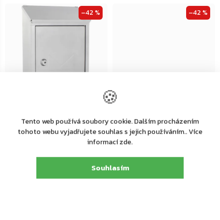
–42 %
–42 %
🍪
Dodání 4-7 pracovních dní
Dodání 4-7 pracovních dní
Tento web používá soubory cookie. Dalším procházením
Rottner Udine poštovní
Rottner Cesena poštovní
tohoto webu vyjadřujete souhlas s jejich používáním.. Více
schránka, stříbrná
schránka, hnědá
informací zde.
377 Kč
433 Kč
Do košíku
Do košíku
Souhlasím
–40 %