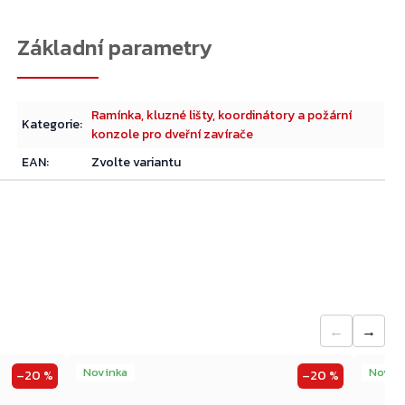
Přejít do košíku
Ramínka, kluzné lišty, koordinátory a požární
Kategorie
:
konzole pro dveřní zavírače
EAN
:
Zvolte variantu
←
→
Novinka
Novin
–20 %
–20 %