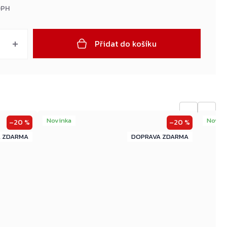
DPH
Přidat do košíku
←
→
Novinka
Novin
–20 %
–20 %
ZDARMA
ZDARMA
ZDARMA