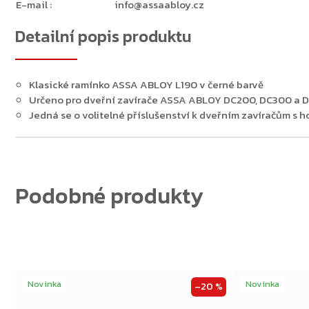
E-mail
:
info@assaabloy.cz
Detailní popis produktu
Zpět do obchodu
Klasické ramínko ASSA ABLOY L190 v černé barvě
Určeno pro dveřní zavírače ASSA ABLOY DC200, DC300 a 
Jedná se o volitelné příslušenství k dveřním zavíračům s h
Novinka
Novinka
–20 %