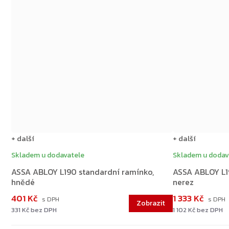
+ další
+ další
Skladem u dodavatele
Skladem u dodav
ASSA ABLOY L190 standardní ramínko,
ASSA ABLOY L1
hnědé
nerez
401 Kč
1 333 Kč
331 Kč bez DPH
1 102 Kč bez DPH