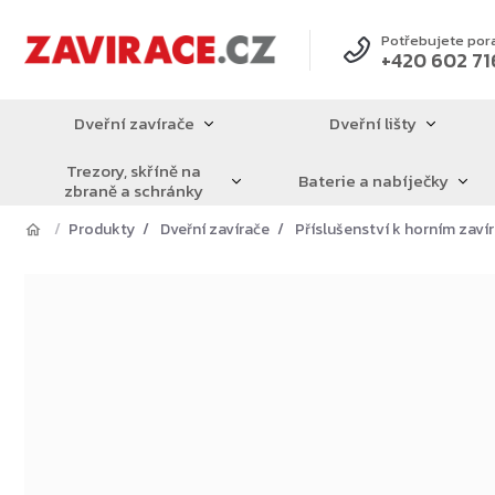
Přejít
na
Potřebujete por
+420 602 71
obsah
Dveřní zavírače
Dveřní lišty
Trezory, skříně na
Baterie a nabíječky
zbraně a schránky
Produkty
Dveřní zavírače
Příslušenství k horním zav