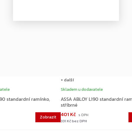
+ další
atele
Skladem u dodavatele
90 standardní ramínko,
ASSA ABLOY L190 standardní ram
stříbrné
401 Kč
331 Kč bez DPH