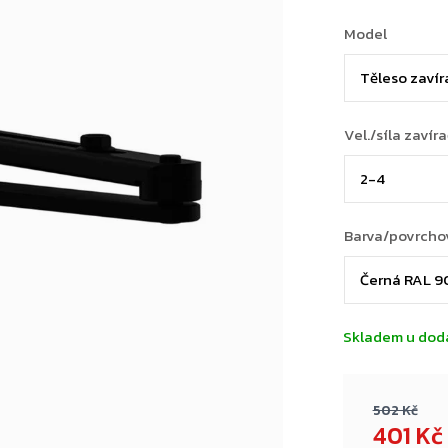
Model
Vel./síla zavír
Barva/povrcho
Skladem u dod
502 Kč
401 Kč