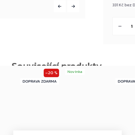
331 Kč bez 
Měrná
cena:
Novinka
–20 %
ZDARMA
ZDARMA
ZDARMA