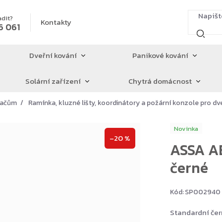
adit?
Kontakty
6 061
Dveřní kování
Panikové kování
Solární zařízení
Chytrá domácnost
íračům
Ramínka, kluzné lišty, koordinátory a požární konzole pro dv
Novinka
–20 %
ASSA AB
černé
Kód:
SP002940
Standardní če