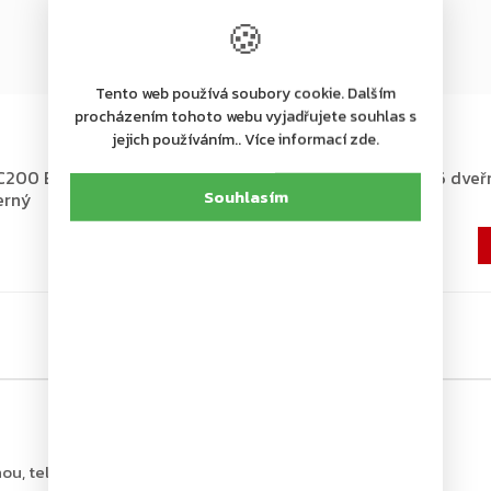
🍪
Tento web používá soubory cookie. Dalším
+ další
procházením tohoto webu vyjadřujete souhlas s
jejich používáním.. Více informací zde.
Skladem u dodavatele
200 EN 2-4 dveřní zavírač
ASSA ABLOY DC300 EN 3-6 dveřn
Souhlasím
erný
bez ramínka, černý
2 453 Kč
2 027 Kč bez DPH
ou, tel.: +420 226 806 200