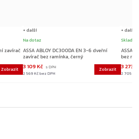
+ další
+ další
Na dotaz
Skladem 
í zavírač
ASSA ABLOY DC300DA EN 3-6 dveřní
ASSA AB
zavírač bez ramínka, černý
bez ram
3 109 Kč
3 273 
2 569 Kč bez DPH
2 705 Kč