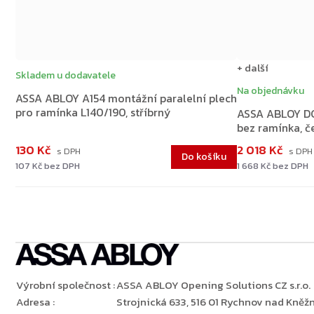
+ další
Skladem u dodavatele
Na objednávku
ASSA ABLOY A154 montážní paralelní plech
pro ramínka L140/190, stříbrný
ASSA ABLOY DC
bez ramínka, č
130 Kč
2 018 Kč
Do košíku
107 Kč bez DPH
1 668 Kč bez DPH
Výrobní společnost
:
ASSA ABLOY Opening Solutions CZ s.r.o.
Adresa
:
Strojnická 633, 516 01 Rychnov nad Kněžn