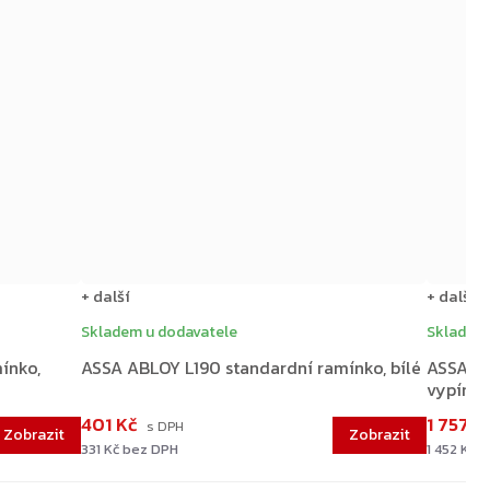
+ další
+ další
Skladem u dodavatele
Skladem 
ínko,
ASSA ABLOY L190 standardní ramínko, bílé
ASSA AB
vypínat
401 Kč
1 757 K
331 Kč bez DPH
1 452 Kč 