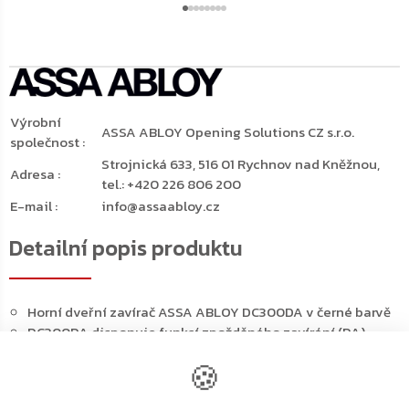
Výrobní
ASSA ABLOY Opening Solutions CZ s.r.o.
společnost
:
Strojnická 633, 516 01 Rychnov nad Kněžnou,
Adresa
:
tel.: +420 226 806 200
E-mail
:
info@assaabloy.cz
Detailní popis produktu
Horní dveřní zavírač ASSA ABLOY DC300DA v černé barvě
DC300DA disponuje funkcí zpožděného zavírání (DA).
Dveře po otevření zůstanou chvíli otevřené ve stejném
🍪
úhlu a teprve poté se začnou pomalu zavírat
Zpoždění je plynule nastavitelné (obvykle v rozsahu 180°