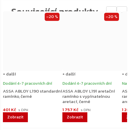
←
→
–20 %
–20 %
+ další
+ další
+ da
Dodání 4-7 pracovních dní
Dodání 4-7 pracovních dní
Na 
ASSA ABLOY L190 standardní
ASSA ABLOY L191 aretační
ASS
ramínko, černé
ramínko s vypínatelnou
ram
aretací, černé
are
401 Kč
1 757 Kč
1 2