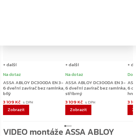
–20 %
–20 %
ZDARMA
ZDARMA
ZDARMA
ZDARMA
+ další
+ další
+ da
Na dotaz
Na dotaz
Dodá
ASSA ABLOY DC300DA EN 3-
ASSA ABLOY DC300DA EN 3-
ASS
6 dveřní zavírač bez ramínka,
6 dveřní zavírač bez ramínka,
6 dv
bílý
stříbrný
hně
3 109 Kč
3 109 Kč
3 1
VIDEO montáže ASSA ABLOY