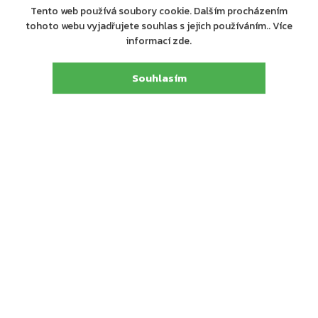
až 70°).
Tento web používá soubory cookie. Dalším procházením
Tato funkce je ideální pro bezbariérové průchody,
tohoto webu vyjadřujete souhlas s jejich používáním.. Více
vozíčkáře nebo pro pohodlné přenášení rozměrnějších
informací zde.
předmětů
Dveřní zavírač s hřebenovou technologií certifikován s
Souhlasím
lomeným ramínkem L190 a kluznými ramínky G193 a G195,
které nejsou součástí balení
Nastavitelný rozsah síly zavírání 3-6 s lomeným ramínkem
Pro protipožární a kouřotěsné dveře do šířky 1400 mm a
váhy 120 kg
S kluzným ramínkem rozsah síly zavírání 1-3
Pro protipožární a kouřotěsné dveře do šířky 950 mm a
váhy 60 kg
Plynule nastavitelná rychlost zavírání dveří a max. úhlu
otevření (back-check) se provádí pomocí ventilů
umístěných na čelní straně zavírače
Úhel otevření do 180°
Možnost použití pro pravé i levé dveře
Osvědčení o shodě s normou EN 1154
Součástí balení jsou šrouby na uchycení, montážní návod
a instalační šablona