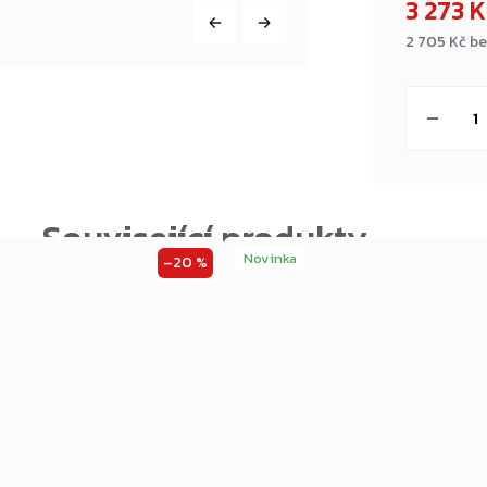
3 273 
2 705 Kč b
Měrná
cena:
Novinka
–20 %