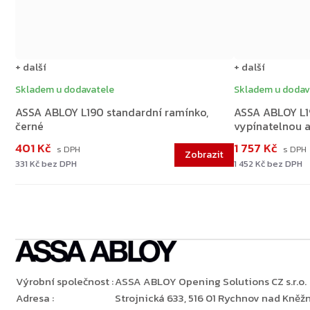
+ další
+ další
Skladem u dodavatele
Skladem u dodav
ASSA ABLOY L190 standardní ramínko,
ASSA ABLOY L19
černé
vypínatelnou a
401 Kč
1 757 Kč
331 Kč bez DPH
1 452 Kč bez DPH
Výrobní společnost
:
ASSA ABLOY Opening Solutions CZ s.r.o.
Adresa
:
Strojnická 633, 516 01 Rychnov nad Kněžn