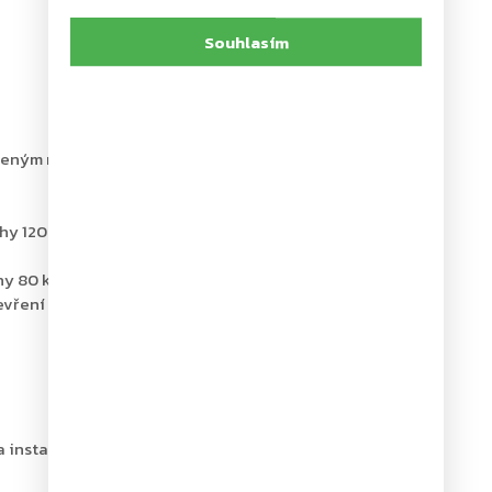
Souhlasím
omeným ramínkem L190 a kluznými ramínky G193 a G195,
hy 120 kg
hy 80 kg
tevření (back-check) se provádí pomocí ventilů
a instalační šablona