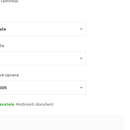
 ramínka!
ače
vá úprava
avatele
Možnosti doručení