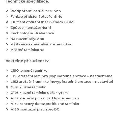
Technické specifikace:
Protipožární certifikace: Ano
Zpět do obchodu
Funkce přidržení otevření: Ne
Tlumení otvírání (back-check): Ano
Způsob montáže: Horní
Technologie: Hřebenová
Nastavení síly: Ano
Výškově nastavitelné vřeteno: Ano
Včetně ramínka: Ne
Volitelné příslušenství:
L190 lomené ramínko
L191 aretační ramínko (vypínatelná aretace – nastavitelná 
L192 aretační ramínko (nevypínatelná aretace – nastavitel
G193 kluzné ramínko
G195 kluzné ramínko s překrytem
A152 aretační prvek pro kluzné ramínko
A153 koncový doraz pro kluzné ramínko
A126 montážní plech pro DC