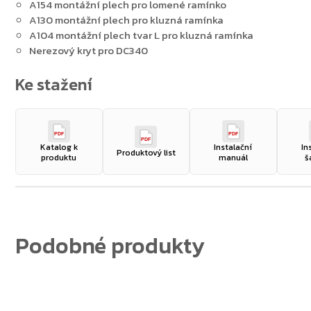
A154 montážní plech pro lomené ramínko
A130 montážní plech pro kluzná ramínka
A104 montážní plech tvar L pro kluzná ramínka
Nerezový kryt pro DC340
PDF
PDF
PDF
Katalog k
Instalační
In
Produktový list
produktu
manuál
š