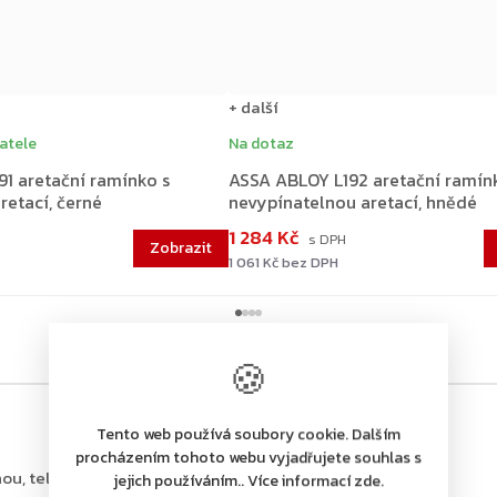
+ další
atele
Na dotaz
1 aretační ramínko s
ASSA ABLOY L192 aretační ramín
retací, černé
nevypínatelnou aretací, hnědé
1 284 Kč
1 061 Kč bez DPH
🍪
Tento web používá soubory cookie. Dalším
procházením tohoto webu vyjadřujete souhlas s
ou, tel.: +420 226 806 200
jejich používáním.. Více informací zde.