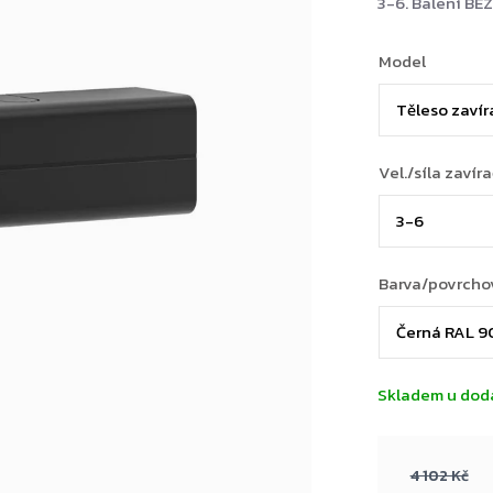
3-6. Balení BEZ
Model
Vel./síla zavír
Barva/povrcho
Skladem u dod
4 102 Kč