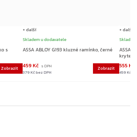
+ další
+ další
Skladem u dodavatele
Skladem 
ko s
ASSA ABLOY G193 kluzné ramínko, černé
ASSA AB
krytem,
459 Kč
555 Kč
379 Kč bez DPH
459 Kč b