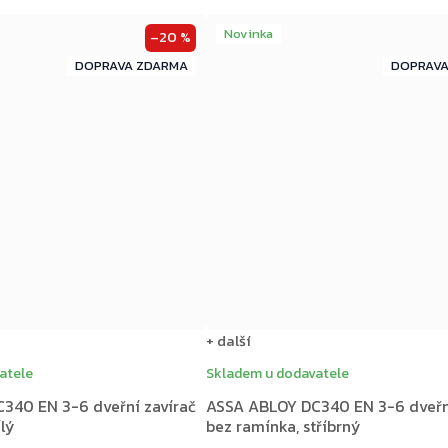
Novinka
–20 %
ZDARMA
ZDARMA
ZDARMA
+ další
atele
Skladem u dodavatele
340 EN 3-6 dveřní zavírač
ASSA ABLOY DC340 EN 3-6 dveřní
ílý
bez ramínka, stříbrný