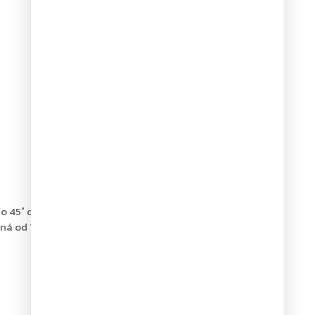
o 45˚ do150˚)
ná od 70°do 140°)