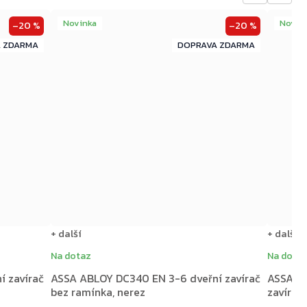
Novinka
Novin
–20 %
–20 %
ZDARMA
ZDARMA
ZDARMA
+ další
+ další
Na dotaz
Na dota
 zavírač
ASSA ABLOY DC340 EN 3-6 dveřní zavírač
ASSA A
bez ramínka, nerez
zavírač