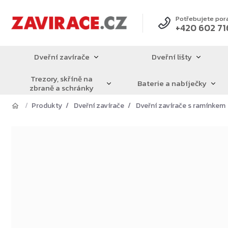
Přejít
na
Potřebujete por
+420 602 71
obsah
Dveřní zavírače
Dveřní lišty
Trezory, skříně na
Baterie a nabíječky
zbraně a schránky
Produkty
Dveřní zavírače
Dveřní zavírače s ramínkem