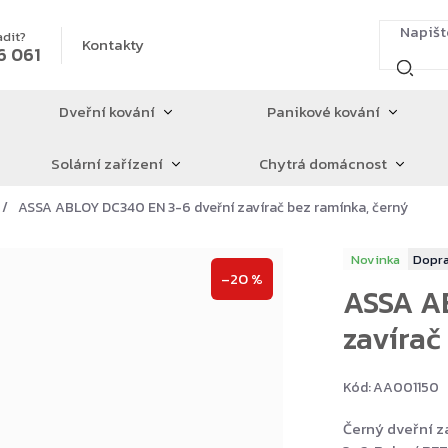
adit?
Kontakty
6 061
Dveřní kování
Panikové kování
Solární zařízení
Chytrá domácnost
ASSA ABLOY DC340 EN 3-6 dveřní zavírač bez ramínka, černý
Novinka
–20 %
ASSA A
zavírač
Kód:
AA001150
Černý dveřní z