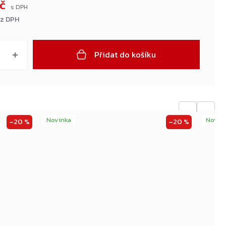
Kč
ez DPH
Přidat do košíku
←
→
Novinka
Novin
–20 %
–20 %