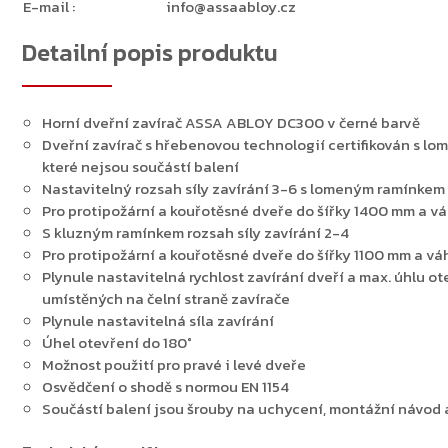
E-mail
:
info@assaabloy.cz
Detailní popis produktu
Horní dveřní zavírač ASSA ABLOY DC300 v černé barvě
Dveřní zavírač s hřebenovou technologií certifikován s l
které nejsou součástí balení
Nastavitelný rozsah síly zavírání 3-6 s lomeným ramínkem
Pro protipožární a kouřotěsné dveře do šířky 1400 mm a vá
S kluzným ramínkem rozsah síly zavírání 2-4
Pro protipožární a kouřotěsné dveře do šířky 1100 mm a vá
Plynule nastavitelná rychlost zavírání dveří a max. úhlu o
umístěných na čelní straně zavírače
Plynule nastavitelná síla zavírání
Úhel otevření do 180°
Možnost použití pro pravé i levé dveře
Osvědčení o shodě s normou EN 1154
Součástí balení jsou šrouby na uchycení, montážní návod 