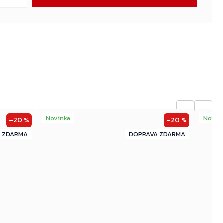
←
→
Novinka
Novin
–20 %
–20 %
ZDARMA
ZDARMA
ZDARMA