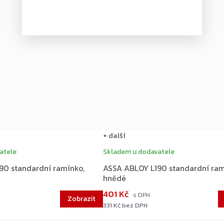
+ další
atele
Skladem u dodavatele
90 standardní ramínko,
ASSA ABLOY L190 standardní ram
hnědé
401 Kč
331 Kč bez DPH