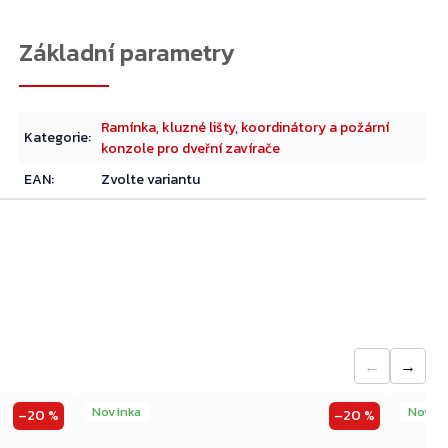
Přejít do košíku
Ramínka, kluzné lišty, koordinátory a požární
Kategorie
:
konzole pro dveřní zavírače
EAN
:
Zvolte variantu
←
→
Novinka
Novin
–20 %
–20 %