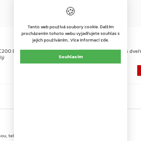
🍪
Tento web používá soubory cookie. Dalším
+ další
procházením tohoto webu vyjadřujete souhlas s
jejich používáním.. Více informací zde.
Skladem u dodavatele
200 EN 2-4 dveřní zavírač
ASSA ABLOY DC300 EN 3-6 dveřn
Souhlasím
ílý
bez ramínka, bílý
2 453 Kč
2 027 Kč bez DPH
ou, tel.: +420 226 806 200