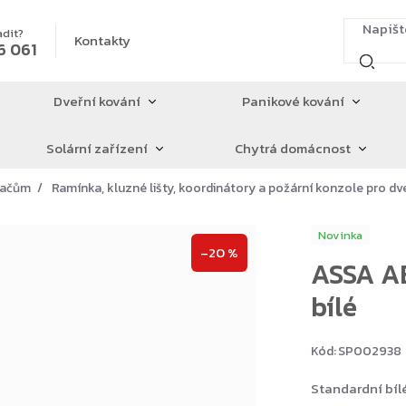
adit?
Kontakty
6 061
Dveřní kování
Panikové kování
Solární zařízení
Chytrá domácnost
íračům
Ramínka, kluzné lišty, koordinátory a požární konzole pro dv
Novinka
–20 %
ASSA AB
bílé
Kód:
SP002938
Standardní bíl