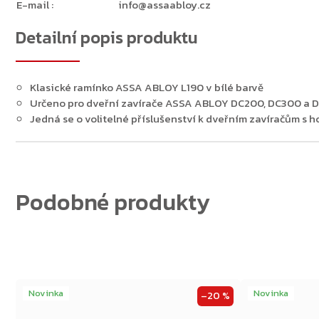
E-mail
:
info@assaabloy.cz
Detailní popis produktu
Zpět do obchodu
Klasické ramínko ASSA ABLOY L190 v bílé barvě
Určeno pro dveřní zavírače ASSA ABLOY DC200, DC300 a 
Jedná se o volitelné příslušenství k dveřním zavíračům s h
Novinka
Novinka
–20 %