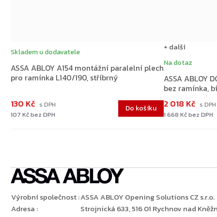
+ další
Skladem u dodavatele
Na dotaz
ASSA ABLOY A154 montážní paralelní plech
pro ramínka L140/190, stříbrný
ASSA ABLOY DC
bez ramínka, b
130 Kč
2 018 Kč
Do košíku
107 Kč bez DPH
1 668 Kč bez DPH
Výrobní společnost
:
ASSA ABLOY Opening Solutions CZ s.r.o.
Adresa
:
Strojnická 633, 516 01 Rychnov nad Kněžn