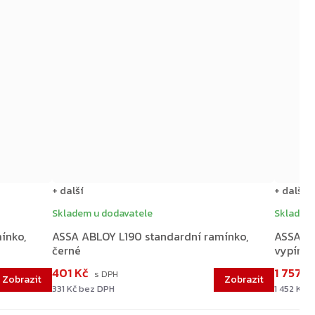
+ další
+ další
Skladem u dodavatele
Skladem 
ínko,
ASSA ABLOY L190 standardní ramínko,
ASSA AB
černé
vypínat
401 Kč
1 757 K
331 Kč bez DPH
1 452 Kč 