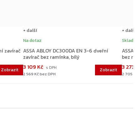
+ další
+ další
Na dotaz
Skladem 
í zavírač
ASSA ABLOY DC300DA EN 3-6 dveřní
ASSA AB
zavírač bez ramínka, bílý
bez ram
3 109 Kč
3 273 
2 569 Kč bez DPH
2 705 Kč