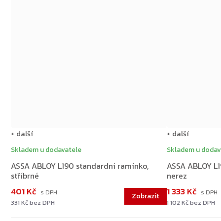
+ další
+ další
Skladem u dodavatele
Skladem u dodav
ASSA ABLOY L190 standardní ramínko,
ASSA ABLOY L1
stříbrné
nerez
401 Kč
1 333 Kč
331 Kč bez DPH
1 102 Kč bez DPH