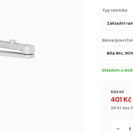
Typ ramínka
Barva/povrcho
Skladem u dod
502 Kč
401 Kč
331 Kč bez 
Měrná
cena: