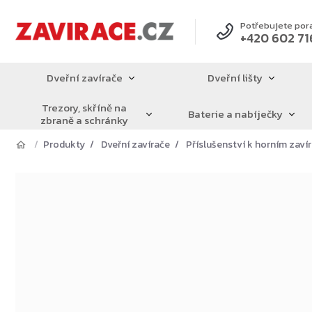
Přejít
na
Potřebujete por
+420 602 71
obsah
Dveřní zavírače
Dveřní lišty
Trezory, skříně na
Baterie a nabíječky
zbraně a schránky
Produkty
Dveřní zavírače
Příslušenství k horním zav