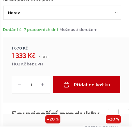
Dodání 4-7 pracovních dní
Možnosti doručení
1 670 Kč
1 333 Kč
1 102 Kč bez DPH
Měrná
cena:
Přidat do košíku
←
→
–20 %
–20 %
ZDARMA
ZDARMA