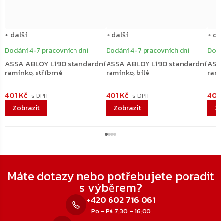
+ další
+ další
+ da
Dodání 4-7 pracovních dní
Dodání 4-7 pracovních dní
Dodá
ASSA ABLOY L190 standardní
ASSA ABLOY L190 standardní
ASS
ramínko, stříbrné
ramínko, bílé
ram
401 Kč
401 Kč
401
Zápatí
Máte dotazy nebo potřebujete poradit
s výběrem?
+420 602 716 061
Po - Pá 7:30 – 16:00