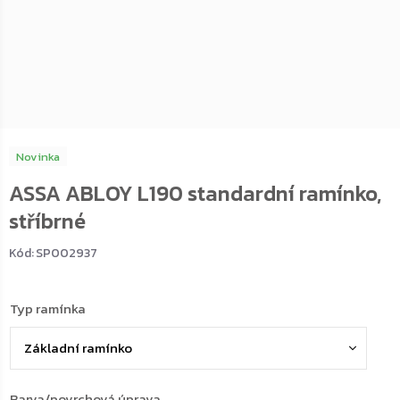
Novinka
ASSA ABLOY L190 standardní ramínko,
stříbrné
Kód:
SP002937
Typ ramínka
Barva/povrchová úprava