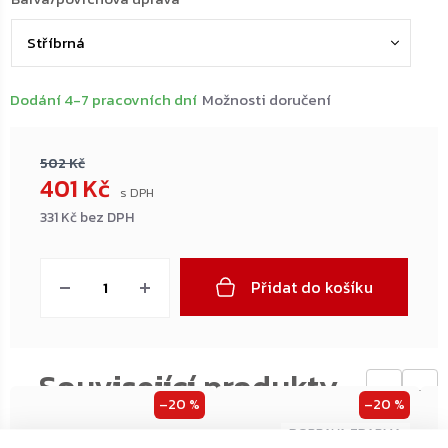
Dodání 4-7 pracovních dní
Možnosti doručení
502 Kč
401 Kč
331 Kč bez DPH
Měrná
cena:
Přidat do košíku
←
→
–20 %
–20 %
ZDARMA
ZDARMA