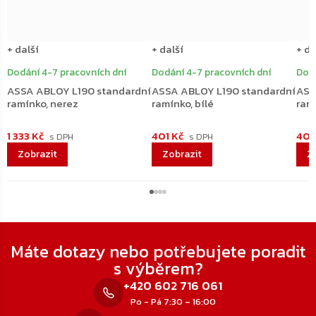
+ další
+ další
+ da
Dodání 4-7 pracovních dní
Dodání 4-7 pracovních dní
Dodá
ASSA ABLOY L190 standardní
ASSA ABLOY L190 standardní
ASS
ramínko, nerez
ramínko, bílé
ram
1 333 Kč
401 Kč
401
Zápatí
Máte dotazy nebo potřebujete poradit
s výběrem?
+420 602 716 061
Po - Pá 7:30 – 16:00