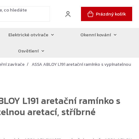
Prázdný košík
Elektrické otvírače
Okenní kování
Osvětlení
eřní zavírače
ASSA ABLOY L191 aretační ramínko s vypínatelnou
LOY L191 aretační ramínko s
elnou aretací, stříbrné