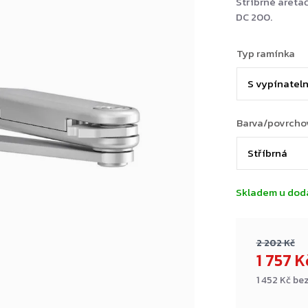
Stříbrné areta
DC 200.
Typ ramínka
Barva/povrcho
Skladem u dod
2 202 Kč
1 757 
1 452 Kč be
Měrná