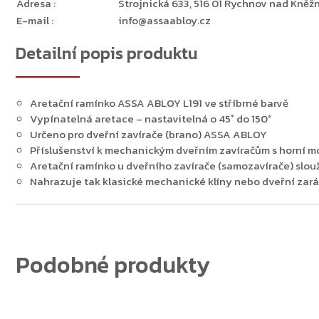
Adresa
:
Strojnická 633, 516 01 Rychnov nad Kněžn
E-mail
:
info@assaabloy.cz
Detailní popis produktu
Zpět do obchodu
Aretační ramínko ASSA ABLOY L191 ve stříbrné barvě
Vypínatelná aretace – nastavitelná o 45˚ do 150°
Určeno pro dveřní zavírače (brano) ASSA ABLOY
Příslušenství k mechanickým dveřním zavíračům s horní m
Aretační ramínko u dveřního zavírače (samozavírače) slou
Nahrazuje tak klasické mechanické klíny nebo dveřní zar