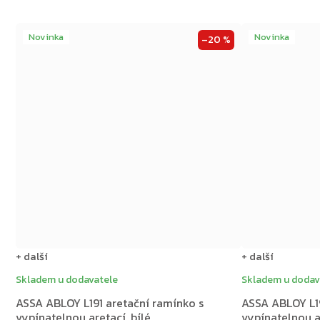
Novinka
Novinka
–20 %
+ další
+ další
Skladem u dodavatele
Skladem u dodav
ASSA ABLOY L191 aretační ramínko s
ASSA ABLOY L19
vypínatelnou aretací, bílé
vypínatelnou a