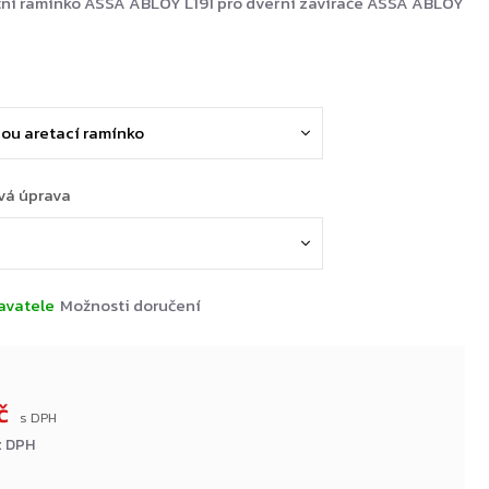
ční ramínko ASSA ABLOY L191 pro dveřní zavírače ASSA ABLOY
vá úprava
avatele
Možnosti doručení
Kč
z DPH