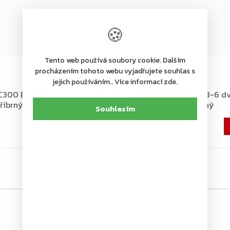
🍪
Tento web používá soubory cookie. Dalším
+ další
procházením tohoto webu vyjadřujete souhlas s
Na dotaz
jejich používáním.. Více informací zde.
300 EN 3-6 dveřní zavírač
ASSA ABLOY DC300DA EN 3-6 dv
tříbrný
zavírač bez ramínka, stříbrný
Souhlasím
3 109 Kč
2 569 Kč bez DPH