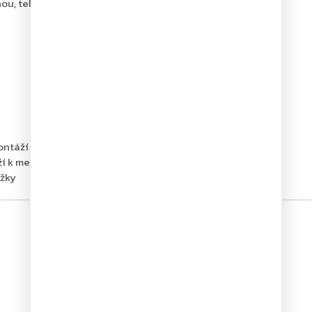
ou, tel.: +420 226 806 200
ontáží
ží k mechanickému zajištění dveří v otevřené poloze
ážky