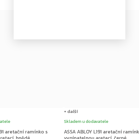
Novinka
–20 %
+ další
atele
Skladem u dodavatele
1 aretační ramínko s
ASSA ABLOY L191 aretační ramínk
retací, hnědé
vypínatelnou aretací, černé