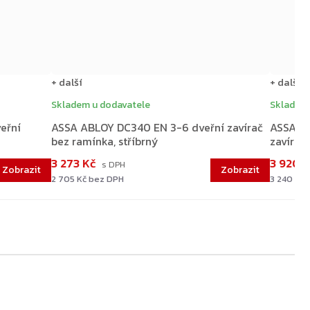
+ další
+ další
Skladem u dodavatele
Skladem 
eřní
ASSA ABLOY DC340 EN 3-6 dveřní zavírač
ASSA A
bez ramínka, stříbrný
zavírač
3 273 Kč
3 920 
2 705 Kč bez DPH
3 240 Kč