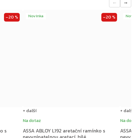
←
→
Novinka
Novin
–20 %
–20 %
+ další
+ další
Na dotaz
Na dota
o s
ASSA ABLOY L192 aretační ramínko s
ASSA AB
nevypínatelnou aretací, bílé
nevypín