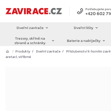
Přejít
na
Potřebujete por
+420 602 71
obsah
Dveřní zavírače
Dveřní lišty
Trezory, skříně na
Baterie a nabíječky
zbraně a schránky
Produkty
Dveřní zavírače
Příslušenství k horním zav
aretací, stříbrné