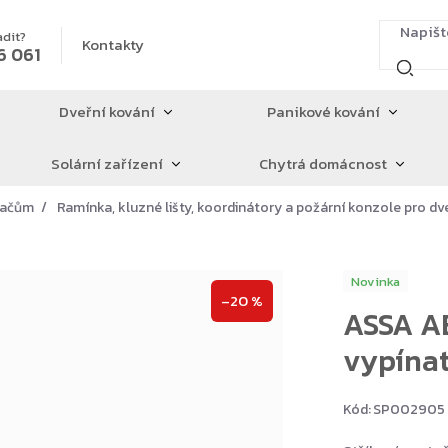
adit?
Kontakty
6 061
Dveřní kování
Panikové kování
Solární zařízení
Chytrá domácnost
íračům
Ramínka, kluzné lišty, koordinátory a požární konzole pro dv
Novinka
–20 %
ASSA AB
vypínat
Kód:
SP002905