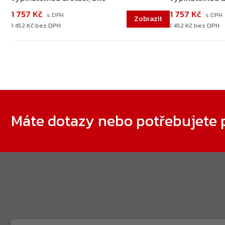
1 757 Kč
1 757 Kč
1 452 Kč bez DPH
1 452 Kč bez DPH
Zápatí
Máte dotazy nebo potřebujete 