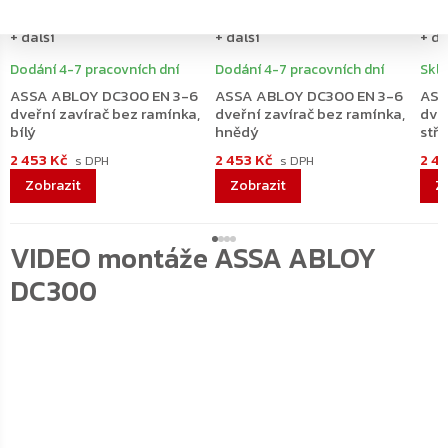
+ další
+ další
+ da
Dodání 4-7 pracovních dní
Dodání 4-7 pracovních dní
Skl
ASSA ABLOY DC300 EN 3-6
ASSA ABLOY DC300 EN 3-6
ASS
dveřní zavírač bez ramínka,
dveřní zavírač bez ramínka,
dve
bílý
hnědý
stří
2 453 Kč
2 453 Kč
2 4
VIDEO montáže ASSA ABLOY
DC300