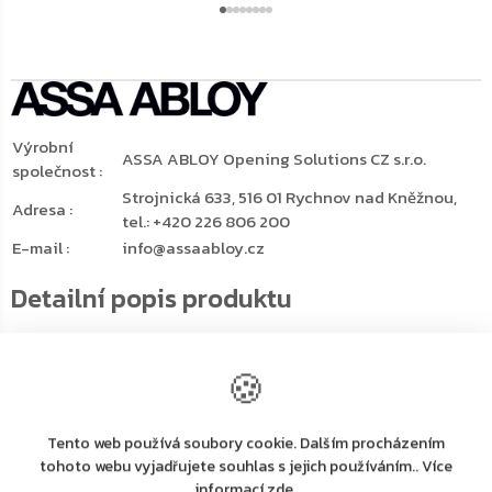
Výrobní
ASSA ABLOY Opening Solutions CZ s.r.o.
společnost
:
Strojnická 633, 516 01 Rychnov nad Kněžnou,
Adresa
:
tel.: +420 226 806 200
E-mail
:
info@assaabloy.cz
Detailní popis produktu
🍪
Horní dveřní zavírač ASSA ABLOY DC300 v černé barvě
Dveřní zavírač s hřebenovou technologií certifikován s
lomeným ramínkem L190 a kluznými ramínky G193 a G195,
Tento web používá soubory cookie. Dalším procházením
které nejsou součástí balení
tohoto webu vyjadřujete souhlas s jejich používáním.. Více
Nastavitelný rozsah síly zavírání 3-6 s lomeným ramínkem
informací zde.