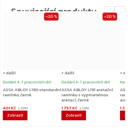
←
→
–20 %
–20 %
+ další
+ další
+ da
Dodání 4-7 pracovních dní
Dodání 4-7 pracovních dní
Na 
ASSA ABLOY L190 standardní
ASSA ABLOY L191 aretační
ASS
ramínko, černé
ramínko s vypínatelnou
ram
aretací, černé
are
401 Kč
1 757 Kč
1 2