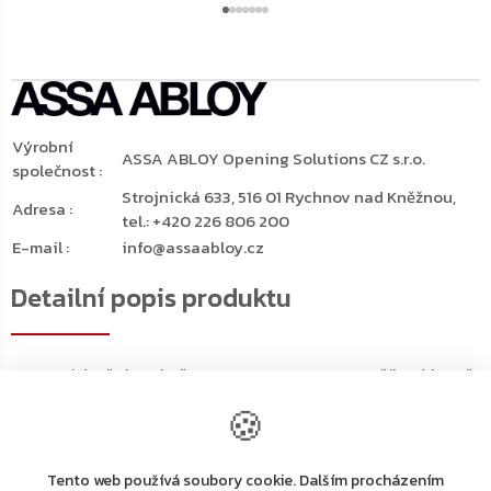
Výrobní
ASSA ABLOY Opening Solutions CZ s.r.o.
společnost
:
Strojnická 633, 516 01 Rychnov nad Kněžnou,
Adresa
:
tel.: +420 226 806 200
E-mail
:
info@assaabloy.cz
Detailní popis produktu
Horní dveřní zavírač ASSA ABLOY DC340 ve stříbrné barvě
DC340DA disponuje funkcí zpožděného zavírání (DA).
🍪
Dveře po otevření zůstanou chvíli otevřené ve stejném
úhlu a teprve poté se začnou pomalu zavírat
Zpoždění je plynule nastavitelné (obvykle v rozsahu 180°
Tento web používá soubory cookie. Dalším procházením