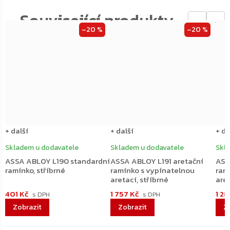
←
→
–20 %
–20 %
+ další
+ další
+ da
Skladem u dodavatele
Skladem u dodavatele
Skl
ASSA ABLOY L190 standardní
ASSA ABLOY L191 aretační
ASS
ramínko, stříbrné
ramínko s vypínatelnou
ram
aretací, stříbrné
aret
401 Kč
1 757 Kč
1 2