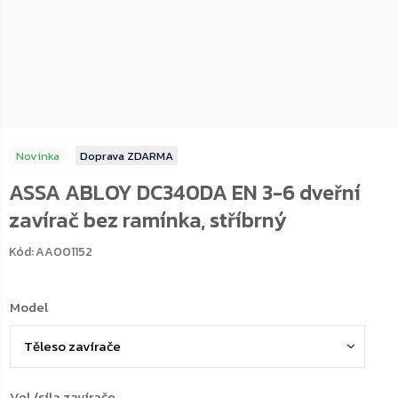
Novinka
ZDARMA
ASSA ABLOY DC340DA EN 3-6 dveřní
zavírač bez ramínka, stříbrný
Kód:
AA001152
Model
Vel./síla zavírače