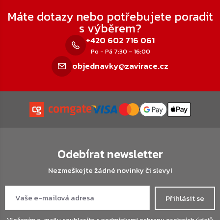
Zápatí
Máte dotazy nebo potřebujete poradit
s výběrem?
+420 602 716 061
Po - Pá 7:30 – 16:00
objednavky@zavirace.cz
Odebírat newsletter
Nezmeškejte žádné novinky či slevy!
Přihlásit se
Vložením e-mailu souhlasíte s
podmínkami ochrany osobních údajů