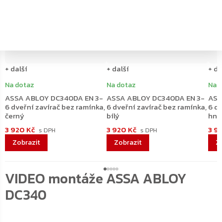
+ další
+ další
+ da
Na dotaz
Na dotaz
Na 
ASSA ABLOY DC340DA EN 3-
ASSA ABLOY DC340DA EN 3-
ASS
6 dveřní zavírač bez ramínka,
6 dveřní zavírač bez ramínka,
6 dv
černý
bílý
hně
3 920 Kč
3 920 Kč
3 9
VIDEO montáže ASSA ABLOY
DC340