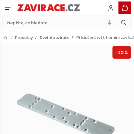
zavírače DC340/347
Do košíku
Přejít
348 Kč
na
obsah
Produkty
Dveřní zavírače
Příslušenství k horním zavír
Přejít do košíku
–20 %
Zpět do obchodu