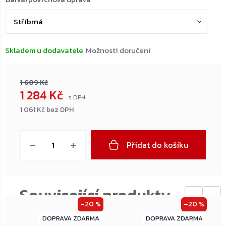
Skladem u dodavatele
Možnosti doručení
1 609 Kč
1 284 Kč
1 061 Kč bez DPH
Měrná
cena:
Přidat do košíku
←
→
–20 %
–20 %
ZDARMA
ZDARMA
ZDARMA
ZDARMA