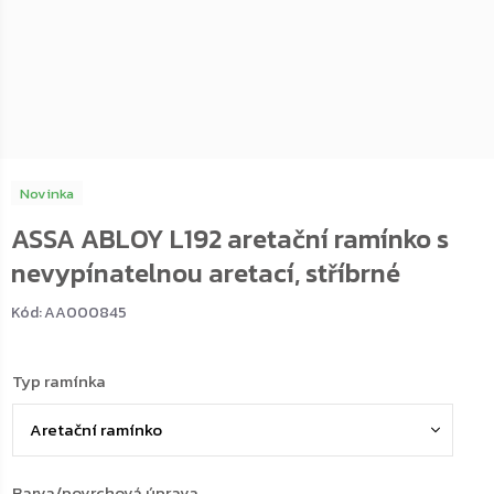
Novinka
ASSA ABLOY L192 aretační ramínko s
nevypínatelnou aretací, stříbrné
Kód:
AA000845
Typ ramínka
Barva/povrchová úprava