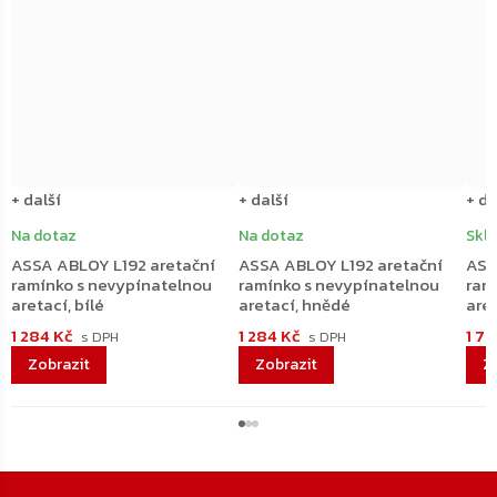
+ další
+ další
+ da
Na dotaz
Na dotaz
Skl
ASSA ABLOY L192 aretační
ASSA ABLOY L192 aretační
ASS
ramínko s nevypínatelnou
ramínko s nevypínatelnou
ram
aretací, bílé
aretací, hnědé
aret
1 284 Kč
1 284 Kč
1 7
Zápatí