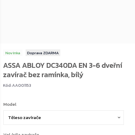
Novinka
ZDARMA
ASSA ABLOY DC340DA EN 3-6 dveřní
zavírač bez ramínka, bílý
Kód:
AA001153
Model
Vel./síla zavírače