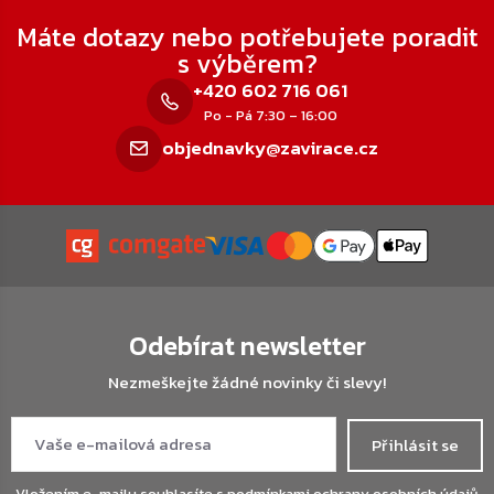
Zápatí
Máte dotazy nebo potřebujete poradit
s výběrem?
+420 602 716 061
Po - Pá 7:30 – 16:00
objednavky@zavirace.cz
Odebírat newsletter
Nezmeškejte žádné novinky či slevy!
Přihlásit se
Vložením e-mailu souhlasíte s
podmínkami ochrany osobních údajů