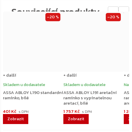
←
→
–20 %
–20 %
+ další
+ další
+ da
Skladem u dodavatele
Skladem u dodavatele
Na 
ASSA ABLOY L190 standardní
ASSA ABLOY L191 aretační
ASS
ramínko, bílé
ramínko s vypínatelnou
ram
aretací, bílé
aret
401 Kč
1 757 Kč
1 2