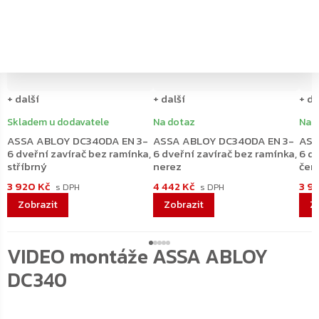
+ další
+ další
+ da
Skladem u dodavatele
Na dotaz
Na 
ASSA ABLOY DC340DA EN 3-
ASSA ABLOY DC340DA EN 3-
ASS
6 dveřní zavírač bez ramínka,
6 dveřní zavírač bez ramínka,
6 dv
stříbrný
nerez
čer
3 920 Kč
4 442 Kč
3 9
VIDEO montáže ASSA ABLOY
DC340