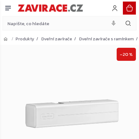
zavírač bez ramínka, bílý
Do košíku
Přejít
3 920 Kč
na
obsah
Produkty
Dveřní zavírače
Dveřní zavírače s ramínkem
Přejít do košíku
–20 %
Zpět do obchodu