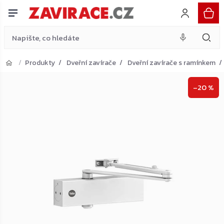
ramínkem, bílý
Do košíku
Přejít
1 246 Kč
na
obsah
Produkty
Dveřní zavírače
Dveřní zavírače s ramínkem
Přejít do košíku
–20 %
Zpět do obchodu