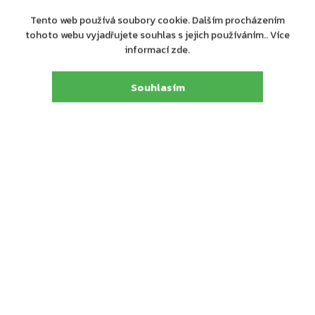
Tento web používá soubory cookie. Dalším procházením
tohoto webu vyjadřujete souhlas s jejich používáním.. Více
informací zde.
Souhlasím
Výrobní
ASSA ABLOY Opening Solutions CZ s.r.o.
společnost
:
Strojnická 633, 516 01 Rychnov nad Kněžnou,
Adresa
:
tel.: +420 226 806 200
E-mail
:
info@assaabloy.cz
Detailní popis produktu
Dveřní zavírač s horní montáží YALE DC5500 v bílé barvě
Rozsah zavíracích sil 2/3/4/5
Dveřní zavírač s hřebenovou technologií a standardním
lomeným ramínkem, které je součástí balení