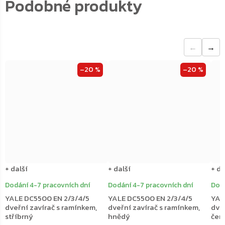
←
→
–20 %
–20 %
+ další
+ další
+ da
Dodání 4-7 pracovních dní
Dodání 4-7 pracovních dní
Dodá
YALE DC5500 EN 2/3/4/5
YALE DC5500 EN 2/3/4/5
YAL
dveřní zavírač s ramínkem,
dveřní zavírač s ramínkem,
dve
stříbrný
hnědý
čer