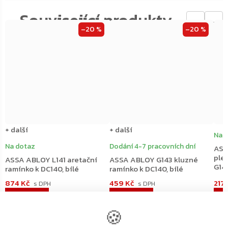
←
→
–20 %
–20 %
+ další
+ další
Na 
Na dotaz
Dodání 4-7 pracovních dní
ASS
ple
ASSA ABLOY L141 aretační
ASSA ABLOY G143 kluzné
G143
ramínko k DC140, bílé
ramínko k DC140, bílé
874 Kč
459 Kč
217
D
🍪