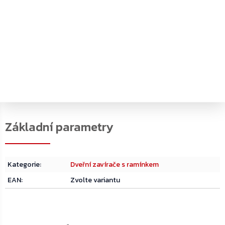
A153 koncový doraz pro kluzné ramínko
PDF
PDF
Katalog k produktu
Rozměrový výkres
Kategorie
:
Dveřní zavírače s ramínkem
EAN
:
Zvolte variantu