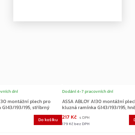
vních dní
Dodání 4-7 pracovních dní
30 montážní plech pro
ASSA ABLOY A130 montážní plec
 G143/193/195, stříbrný
kluzná ramínka G143/193/195, hn
217 Kč
Do košíku
179 Kč bez DPH