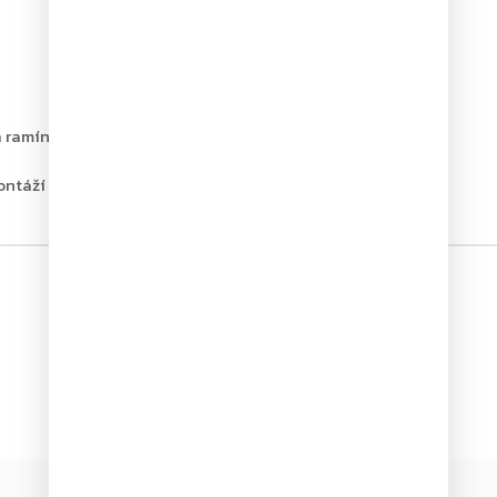
á ramínka
ontáží
Novinka
–20 %