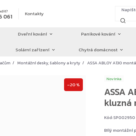
adit?
Kontakty
6 061
Dveřní kování
Panikové kování
Solární zařízení
Chytrá domácnost
íračům
Montážní desky, šablony a kryty
ASSA ABLOY A130 montážn
Novinka
–20 %
ASSA A
kluzná 
Kód:
SP002950
Bílý montážní 