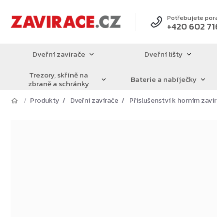
Přejít
na
Potřebujete por
+420 602 71
obsah
Dveřní zavírače
Dveřní lišty
Trezory, skříně na
Baterie a nabíječky
zbraně a schránky
Produkty
Dveřní zavírače
Příslušenství k horním zav