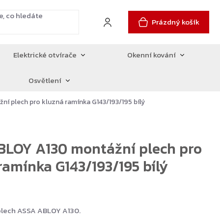
Prázdný košík
Elektrické otvírače
Okenní kování
Osvětlení
í plech pro kluzná ramínka G143/193/195 bílý
BLOY A130 montážní plech pro
ramínka G143/193/195 bílý
plech ASSA ABLOY A130.