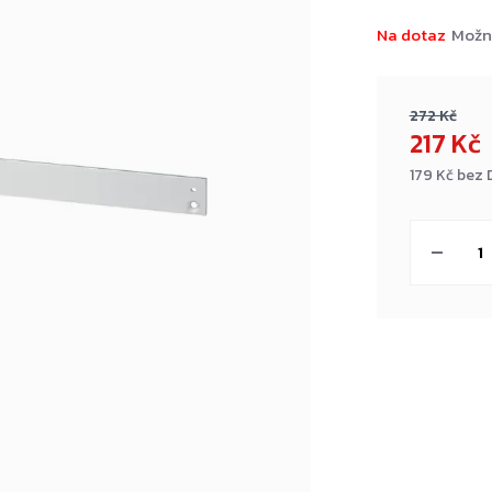
Na dotaz
Možn
272 Kč
217 Kč
179 Kč bez
Měrná
cena: