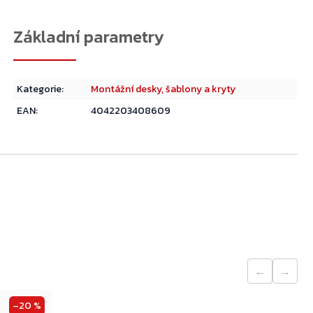
Přejít do košíku
Kategorie
:
Montážní desky, šablony a kryty
EAN
:
4042203408609
←
→
–20 %