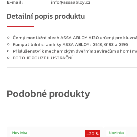
E-mail
:
info@assaabloy.cz
Detailní popis produktu
Zpět do obchodu
Černý montážní plech ASSA ABLOY A130 určený pro kluzn
Kompatibilní s ramínky ASSA ABLOY: G143, G193 a G195
Příslušenství k mechanickým dveřním zavíračům s horní m
FOTO JE POUZE ILUSTRAČNÍ
Novinka
Novinka
–20 %