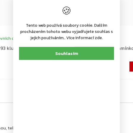
🍪
Tento web používá soubory cookie. Dalším
+ další
procházením tohoto webu vyjadřujete souhlas s
jejich používáním.. Více informací zde.
vních dní
Dodání 4-7 pracovních dní
3 kluzné ramínko, bílé
ASSA ABLOY G195 kluzné ramínko
Souhlasím
krytem, bílé
555 Kč
459 Kč bez DPH
ou, tel.: +420 226 806 200