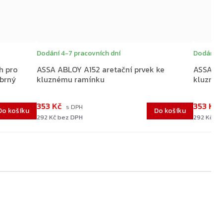
Dodání 4-7 pracovních dní
Dodání 4
h pro
ASSA ABLOY A152 aretační prvek ke
ASSA AB
íbrný
kluznému ramínku
kluzné
353 Kč
353 Kč
Do košíku
Do košíku
292 Kč bez DPH
292 Kč b