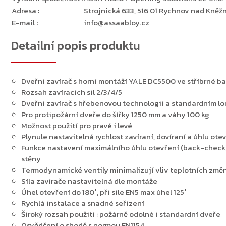
Adresa
:
Strojnická 633, 516 01 Rychnov nad Kněžn
E-mail
:
info@assaabloy.cz
Detailní popis produktu
Dveřní zavírač s horní montáží YALE DC5500 ve stříbrné ba
Rozsah zavíracích sil 2/3/4/5
Dveřní zavírač s hřebenovou technologií a standardním lo
Pro protipožární dveře do šířky 1250 mm a váhy 100 kg
Možnost použití pro pravé i levé
Plynule nastavitelná rychlost zavíraní, dovíraní a úhlu ot
Funkce nastavení maximálního úhlu otevření (back-check) 
stěny
Termodynamické ventily minimalizují vliv teplotních změ
Síla zavírače nastavitelná dle montáže
Úhel otevření do 180˚, při síle EN5 max úhel 125˚
Rychlá instalace a snadné seřízení
Široký rozsah použití : požárně odolné i standardní dveře
Osvědčení o shodě s normou EN1154