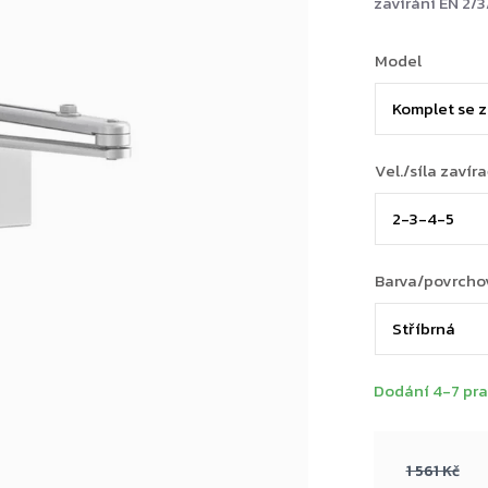
zavírání EN 2/
Model
Vel./síla zavír
Barva/povrcho
Dodání 4-7 pra
1 561 Kč