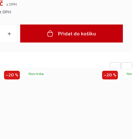
Kč
ez DPH
Přidat do košíku
←
→
Novinka
Novin
–20 %
–20 %