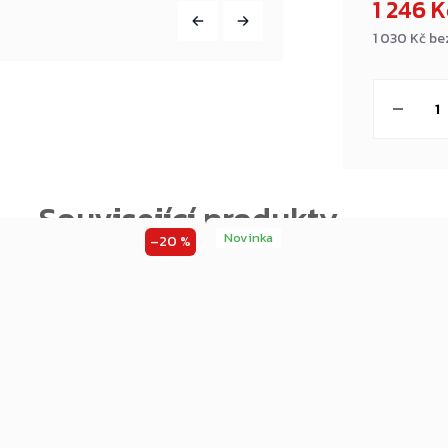
1 246 
1 030 Kč b
Měrná
cena:
Novinka
–20 %