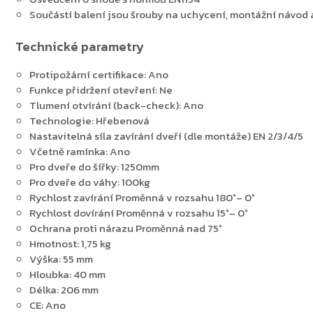
Součástí balení jsou šrouby na uchycení, montážní návod 
Zpět do obchodu
Technické parametry
Protipožární certifikace: Ano
Funkce přidržení otevření: Ne
Tlumení otvírání (back-check): Ano
Technologie: Hřebenová
Nastavitelná síla zavírání dveří (dle montáže) EN 2/3/4/5
Včetně ramínka: Ano
Pro dveře do šířky: 1250mm
Pro dveře do váhy: 100kg
Rychlost zavírání Proměnná v rozsahu 180°– 0°
Rychlost dovírání Proměnná v rozsahu 15°– 0°
Ochrana proti nárazu Proměnná nad 75°
Hmotnost: 1,75 kg
Výška: 55 mm
Hloubka: 40 mm
Délka: 206 mm
CE: Ano