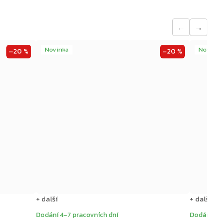
←
→
Novinka
Novin
–20 %
–20 %
+ další
+ další
Dodání 4-7 pracovních dní
Dodání 4