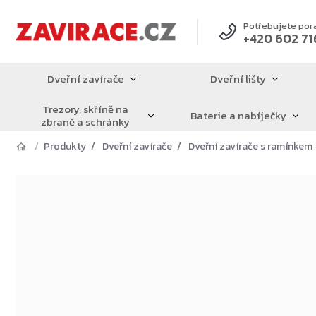
Přejít
na
Potřebujete por
+420 602 71
obsah
Dveřní zavírače
Dveřní lišty
Trezory, skříně na
Baterie a nabíječky
zbraně a schránky
Produkty
Dveřní zavírače
Dveřní zavírače s ramínkem