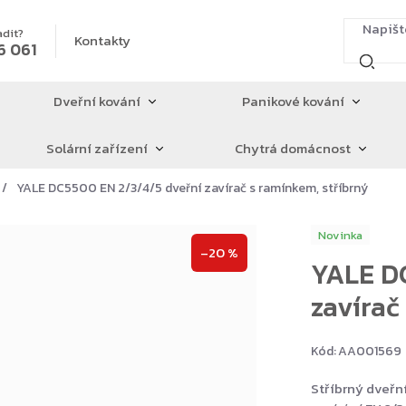
adit?
Kontakty
6 061
Dveřní kování
Panikové kování
Solární zařízení
Chytrá domácnost
YALE DC5500 EN 2/3/4/5 dveřní zavírač s ramínkem, stříbrný
Novinka
–20 %
YALE DC
zavírač
Kód:
AA001569
Stříbrný dveřní