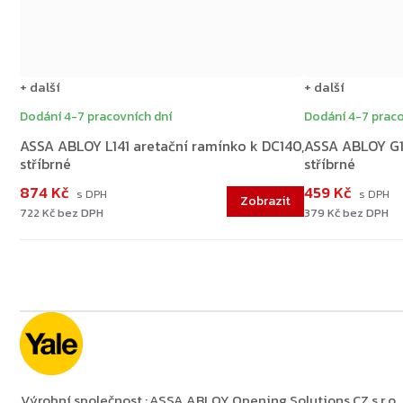
+ další
+ další
Dodání 4-7 pracovních dní
Dodání 4-7 praco
ASSA ABLOY L141 aretační ramínko k DC140,
ASSA ABLOY G1
stříbrné
stříbrné
874 Kč
459 Kč
722 Kč bez DPH
379 Kč bez DPH
Výrobní společnost
:
ASSA ABLOY Opening Solutions CZ s.r.o.