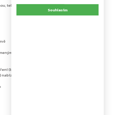
ou, tel.: +420 226 806 200
Souhlasím
rvě
meným ramínkem, které je součástí balení
evření (back-check)
nabízí optimální ochranu jak pro dveře, tak okolní
n