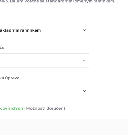
3/4/5. Balení včetně se standardním lomeným ramínkem.
ače
vá úprava
covních dní
Možnosti doručení