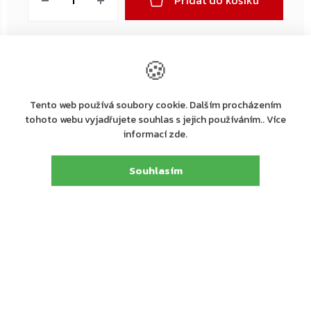
Přidat do košíku
🍪
Tento web používá soubory cookie. Dalším procházením
tohoto webu vyjadřujete souhlas s jejich používáním.. Více
Výrobní
ASSA ABLOY Opening Solutions CZ s.r.o.
informací zde.
společnost
:
Strojnická 633, 516 01 Rychnov nad Kněžnou,
Adresa
:
Souhlasím
tel.: +420 226 806 200
E-mail
:
info@assaabloy.cz
Detailní popis produktu
Dveřní zavírač s horní montáží YALE DC4500 ve stříbrné
barvě
Rozsah sil EN 2/3/4