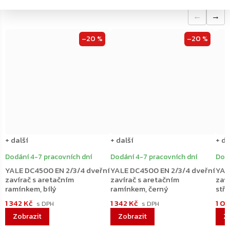
←
→
–20 %
–20 %
+ další
+ další
+ da
Dodání 4-7 pracovních dní
Dodání 4-7 pracovních dní
Dodá
YALE DC4500 EN 2/3/4 dveřní
YALE DC4500 EN 2/3/4 dveřní
YAL
zavírač s aretačním
zavírač s aretačním
zav
ramínkem, bílý
ramínkem, černý
stří
1 342 Kč
1 342 Kč
1 0