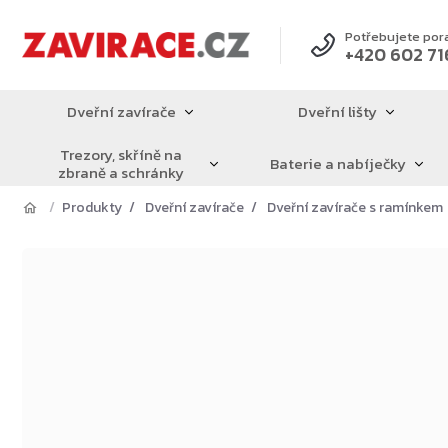
Přejít
na
Potřebujete por
+420 602 71
obsah
Dveřní zavírače
Dveřní lišty
Trezory, skříně na
Baterie a nabíječky
zbraně a schránky
Produkty
Dveřní zavírače
Dveřní zavírače s ramínkem