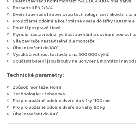
Dveřní zavírač s horní montáží YALE DC4500 v bílé barvě
Rozsah sil EN 2/3/4
Dveřní zavírač s hřebenovou technologií certifikován s lo
Pro požárně odolné a kouřotěsné dveře do šířky 1100 mm a
Použití pro pravé i levé
Plynule nastavitelná rychlost zavírání a dovírání pomocí
Síla zavírače nastavitelná dle montáže
Úhel otevření do 180˚
Vysoká životnost testováno na 500 000 cyklů
Součástí balení jsou šrouby na uchycení, montážní návod 
Technické parametry:
Způsob montáže: Horní
Technologie: Hřebenová
Pro pro požárně odolné dveře do šířky 1100 mm
Pro pro požárně odolné dveře do váhy 80 kg
Úhel otevření do 180°
Zpět do obchodu