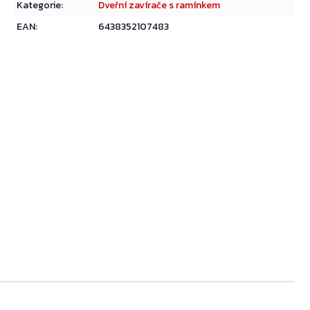
Kategorie
:
Dveřní zavírače s ramínkem
EAN
:
6438352107483
Přejít do košíku