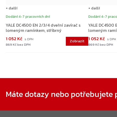
+ další
+ další
Dodání 4-7 pracovních dní
Dodání 4-7 praco
YALE DC4500 EN 2/3/4 dveřní zavírač s
YALE DC4500 EN
lomeným ramínkem, stříbrný
lomeným ramí
1 052 Kč
1 052 Kč
869 Kč bez DPH
869 Kč bez DPH
Zápatí
Máte dotazy nebo potřebujete 