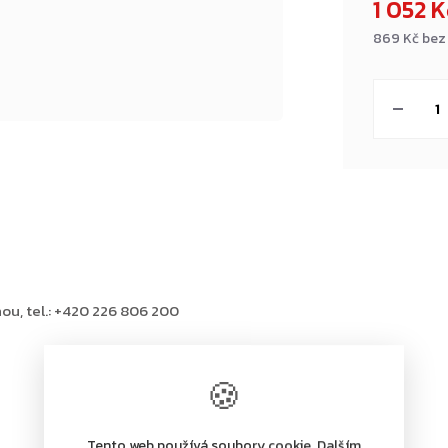
1 052 
869 Kč bez
Měrná
cena:
ou, tel.: +420 226 806 200
🍪
Tento web používá soubory cookie. Dalším