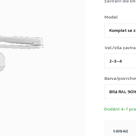
zavírání dle EN 
Model
Vel./síla zavír
Barva/povrcho
Dodání 4-7 pra
1 319 Kč