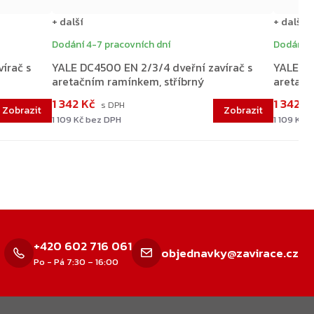
+ další
+ další
Dodání 4-7 pracovních dní
Dodání 4
írač s
YALE DC4500 EN 2/3/4 dveřní zavírač s
YALE DC
aretačním ramínkem, stříbrný
aretačn
1 342 Kč
1 342 K
1 109 Kč bez DPH
1 109 Kč 
+420 602 716 061
objednavky@zavirace.cz
Po - Pá 7:30 – 16:00