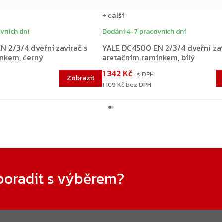
+ další
vních dní
Dodání 4-7 pracovních dní
 2/3/4 dveřní zavírač s
YALE DC4500 EN 2/3/4 dveřní zav
nkem, černý
aretačním ramínkem, bílý
1 342 Kč
1 109 Kč bez DPH
poradit s výběrem?