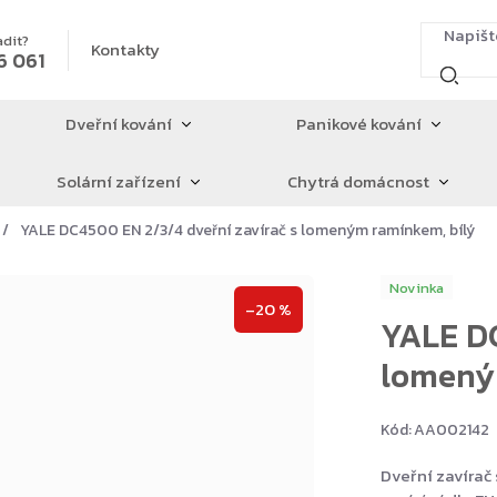
adit?
Kontakty
6 061
Dveřní kování
Panikové kování
Solární zařízení
Chytrá domácnost
YALE DC4500 EN 2/3/4 dveřní zavírač s lomeným ramínkem, bílý
Novinka
–20 %
YALE DC
lomený
Kód:
AA002142
Dveřní zavírač