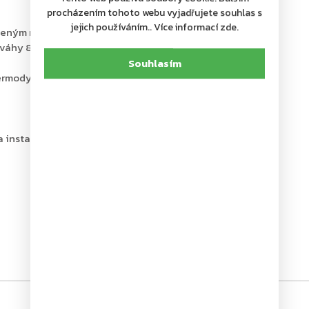
procházením tohoto webu vyjadřujete souhlas s
jejich používáním.. Více informací zde.
meným ramínkem, které je součástí balení
 váhy 80 kg
Souhlasím
 termodynamických ventilů
a instalační šablona