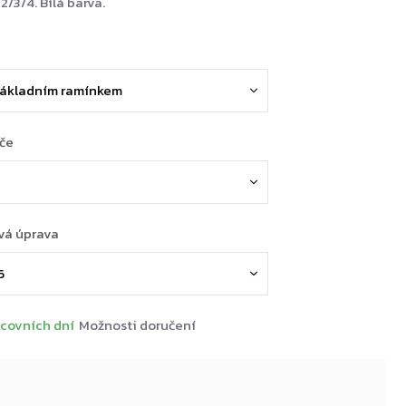
2/3/4. Bílá barva.
ače
vá úprava
covních dní
Možnosti doručení