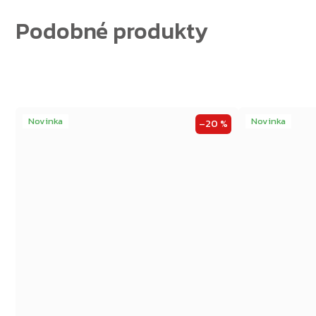
Novinka
Novinka
–20 %