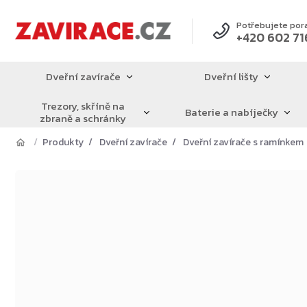
Přejít
na
Potřebujete por
+420 602 71
obsah
Dveřní zavírače
Dveřní lišty
Trezory, skříně na
Baterie a nabíječky
zbraně a schránky
Produkty
Dveřní zavírače
Dveřní zavírače s ramínkem