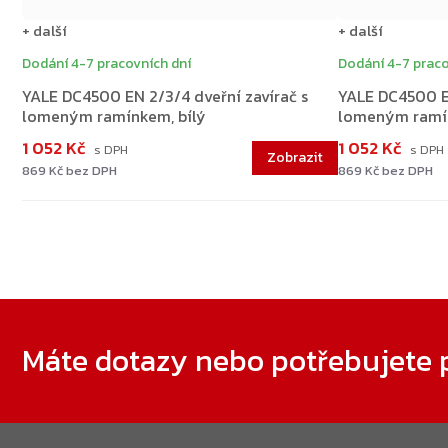
+ další
+ další
Dodání 4-7 pracovních dní
Dodání 4-7 praco
YALE DC4500 EN 2/3/4 dveřní zavírač s
YALE DC4500 EN
lomeným ramínkem, bílý
lomeným ramín
1 052 Kč
1 052 Kč
869 Kč bez DPH
869 Kč bez DPH
Zápatí
Máte dotazy nebo potřebujete 