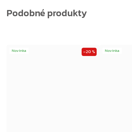
Novinka
Novinka
–20 %