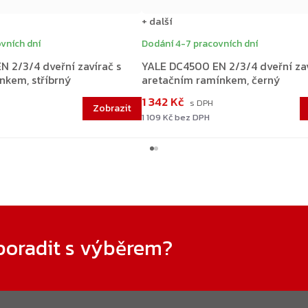
+ další
vních dní
Dodání 4-7 pracovních dní
 2/3/4 dveřní zavírač s
YALE DC4500 EN 2/3/4 dveřní zav
kem, stříbrný
aretačním ramínkem, černý
1 342 Kč
1 109 Kč bez DPH
poradit s výběrem?