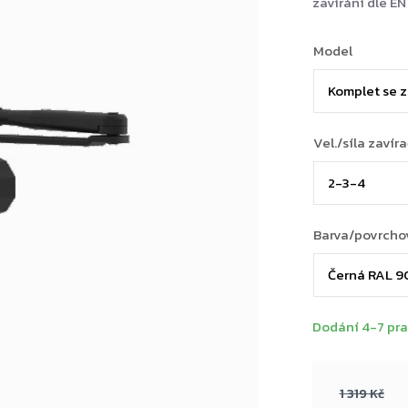
zavírání dle EN
Model
Vel./síla zavír
Barva/povrcho
Dodání 4-7 pra
1 319 Kč