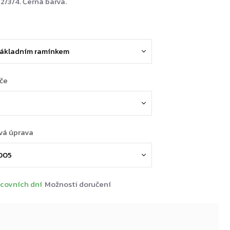
 2/3/4. Černá barva.
ače
vá úprava
covních dní
Možnosti doručení