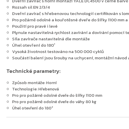
Dveřní zavírač s horní montáží YALE DC4500 v černé barvě
Rozsah sil EN 2/3/4
Dveřní zavírač s hřebenovou technologií certifikován s lo
Pro požárně odolné a kouřotěsné dveře do šířky 1100 mm a
Použití pro pravé i levé
Plynule nastavitelná rychlost zavírání a dovírání pomocí
Síla zavírače nastavitelná dle montáže
Úhel otevření do 180˚
Vysoká životnost testováno na 500 000 cyklů
Součástí balení jsou šrouby na uchycení, montážní návod 
Technické parametry:
Způsob montáže: Horní
Technologie: Hřebenová
Pro pro požárně odolné dveře do šířky 1100 mm
Pro pro požárně odolné dveře do váhy 80 kg
Úhel otevření do 180°
Zpět do obchodu