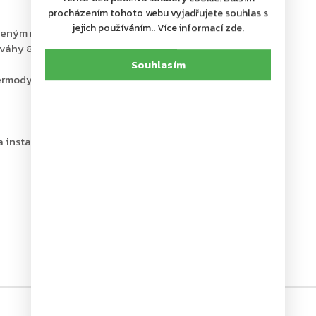
procházením tohoto webu vyjadřujete souhlas s
jejich používáním.. Více informací zde.
meným ramínkem, které je součástí balení
 váhy 80 kg
Souhlasím
 termodynamických ventilů
a instalační šablona