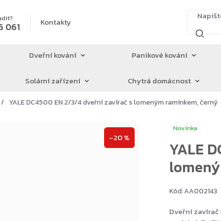
adit?
Kontakty
6 061
Dveřní kování
Panikové kování
Solární zařízení
Chytrá domácnost
YALE DC4500 EN 2/3/4 dveřní zavírač s lomeným ramínkem, černý
Novinka
–20 %
YALE DC
lomený
Kód:
AA002143
Dveřní zavírač