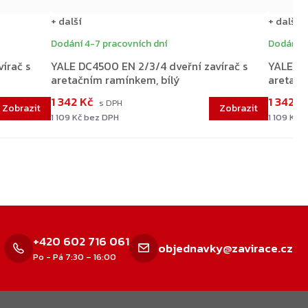
+ další
+ další
Dodání 4-7 pracovních dní
Dodání 4
írač s
YALE DC4500 EN 2/3/4 dveřní zavírač s
YALE DC
aretačním ramínkem, bílý
aretačn
1 342 Kč
1 342 K
1 109 Kč bez DPH
1 109 Kč 
+420 602 716 061
objednavky@zavirace.cz
Po - Pá 7:30 – 16:00