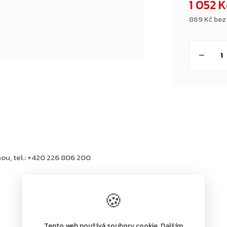
1 052 
869 Kč bez
Měrná
cena:
ou, tel.: +420 226 806 200
🍪
Tento web používá soubory cookie. Dalším