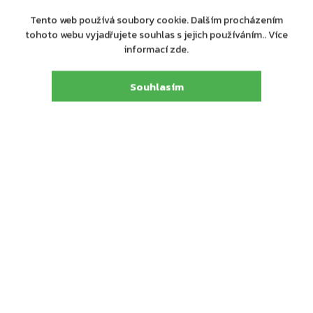
Tento web používá soubory cookie. Dalším procházením
tohoto webu vyjadřujete souhlas s jejich používáním.. Více
informací zde.
Souhlasím
Výrobní
ASSA ABLOY Opening Solutions CZ s.r.o.
společnost
:
Strojnická 633, 516 01 Rychnov nad Kněžnou,
Adresa
:
tel.: +420 226 806 200
E-mail
:
info@assaabloy.cz
Detailní popis produktu
Dveřní zavírač s horní montáží YALE DC5500 v hnědé barvě
Rozsah zavíracích sil 2/3/4/5
Dveřní zavírač s hřebenovou technologií a standardním
lomeným ramínkem, které je součástí balení