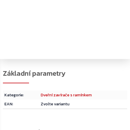
A153 koncový doraz pro kluzné ramínko
PDF
PDF
Katalog k produktu
Rozměrový výkres
Kategorie
:
Dveřní zavírače s ramínkem
EAN
:
Zvolte variantu