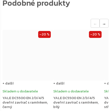
←
→
–20 %
–20 %
+ další
+ další
+ da
Skladem u dodavatele
Skladem u dodavatele
Skl
YALE DC5500 EN 2/3/4/5
YALE DC5500 EN 2/3/4/5
YAL
dveřní zavírač s ramínkem,
dveřní zavírač s ramínkem,
dve
černý
bílý
stří