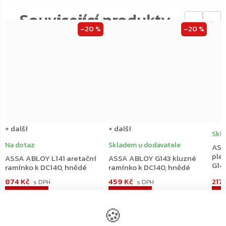
←
→
–20 %
–20 %
+ další
+ další
Skl
Na dotaz
Skladem u dodavatele
ASS
ple
ASSA ABLOY L141 aretační
ASSA ABLOY G143 kluzné
G14
ramínko k DC140, hnědé
ramínko k DC140, hnědé
874 Kč
459 Kč
217
D
🍪