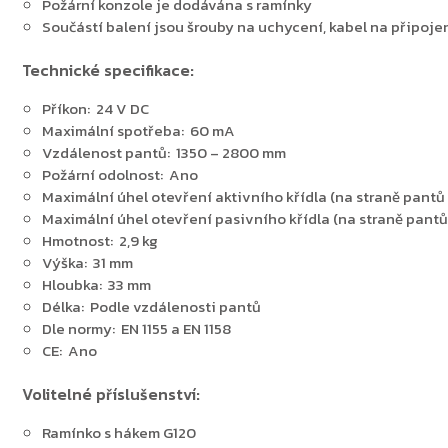
Požární konzole je dodávána s ramínky
Součástí balení jsou šrouby na uchycení, kabel na připoje
Zpět do obchodu
Technické specifikace:
Příkon: 24 V DC
Maximální spotřeba: 60 mA
Vzdálenost pantů: 1350 – 2800 mm
Požární odolnost: Ano
Maximální úhel otevření aktivního křídla (na straně pantů a
Maximální úhel otevření pasivního křídla (na straně pantů a
Hmotnost: 2,9 kg
Výška: 31 mm
Hloubka: 33 mm
Délka: Podle vzdálenosti pantů
Dle normy: EN 1155 a EN 1158
CE: Ano
Volitelné příslušenství:
Ramínko s hákem G120