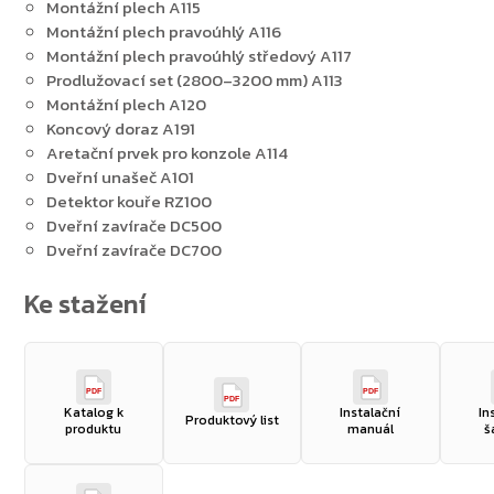
Montážní plech A115
Montážní plech pravoúhlý A116
Montážní plech pravoúhlý středový A117
Prodlužovací set (2800–3200 mm) A113
Montážní plech A120
Koncový doraz A191
Aretační prvek pro konzole A114
Dveřní unašeč A101
Detektor kouře RZ100
Dveřní zavírače DC500
Dveřní zavírače DC700
PDF
PDF
PDF
Katalog k
Instalační
In
Produktový list
produktu
manuál
š