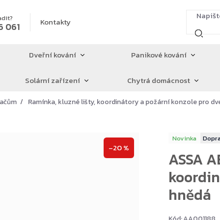
adit?
Kontakty
6 061
Dveřní kování
Panikové kování
Solární zařízení
Chytrá domácnost
íračům
Ramínka, kluzné lišty, koordinátory a požární konzole pro dv
Novinka
–20 %
ASSA AB
koordin
hnědá
Kód:
AA001188