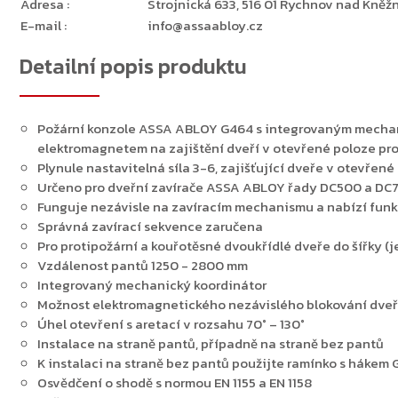
Adresa
:
Strojnická 633, 516 01 Rychnov nad Kněžn
E-mail
:
info@assaabloy.cz
Detailní popis produktu
Požární konzole ASSA ABLOY G464 s integrovaným mecha
elektromagnetem na zajištění dveří v otevřené poloze pr
Plynule nastavitelná síla 3-6, zajišťující dveře v otevřené
Určeno pro dveřní zavírače ASSA ABLOY řady DC500 a DC
Funguje nezávisle na zavíracím mechanismu a nabízí funk
Správná zavírací sekvence zaručena
Pro protipožární a kouřotěsné dvoukřídlé dveře do šířky (
Vzdálenost pantů 1250 - 2800 mm
Integrovaný mechanický koordinátor
Možnost elektromagnetického nezávislého blokování dveř
Úhel otevření s aretací v rozsahu 70° – 130°
Instalace na straně pantů, případně na straně bez pantů
K instalaci na straně bez pantů použijte ramínko s hákem 
Osvědčení o shodě s normou EN 1155 a EN 1158