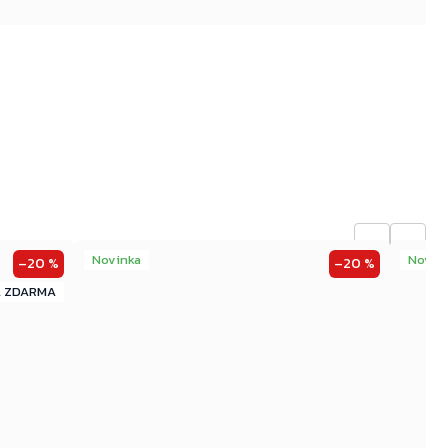
←
→
Novinka
Novin
–20 %
–20 %
ZDARMA