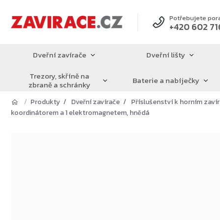
Přejít
na
Potřebujete por
+420 602 71
obsah
Dveřní zavírače
Dveřní lišty
Trezory, skříně na
Baterie a nabíječky
zbraně a schránky
Produkty
Dveřní zavírače
Příslušenství k horním zav
koordinátorem a 1 elektromagnetem, hnědá