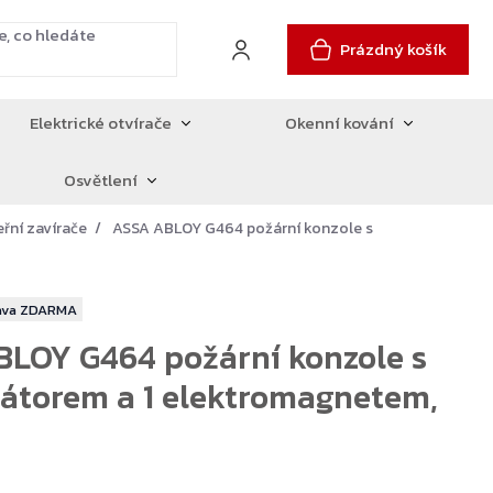
Prázdný košík
Elektrické otvírače
Okenní kování
Osvětlení
eřní zavírače
ASSA ABLOY G464 požární konzole s
ZDARMA
LOY G464 požární konzole s
átorem a 1 elektromagnetem,