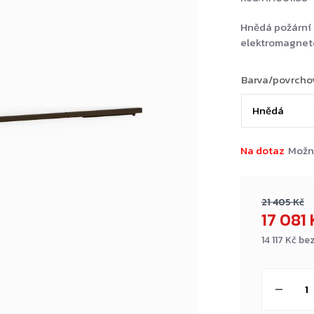
Hnědá požární 
elektromagnet
Barva/povrcho
Na dotaz
Možn
21 405 Kč
17 081
14 117 Kč b
Měrná
cena: