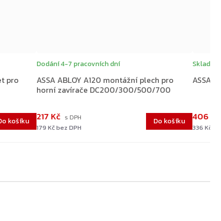
Dodání 4-7 pracovních dní
Skladem
t pro
ASSA ABLOY A120 montážní plech pro
ASSA AB
horní zavírače DC200/300/500/700
217 Kč
406 K
Do košíku
Do košíku
179 Kč bez DPH
336 Kč b