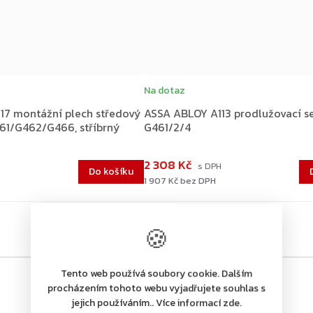
Na dotaz
17 montážní plech středový
ASSA ABLOY A113 prodlužovací se
61/G462/G466, stříbrný
G461/2/4
2 308 Kč
Do košíku
1 907 Kč bez DPH
🍪
Tento web používá soubory cookie. Dalším
procházením tohoto webu vyjadřujete souhlas s
jejich používáním.. Více informací zde.