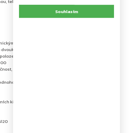
ou, tel.: +420 226 806 200
Souhlasím
nickým koordinátorem a jedním integrovaným
o dvoukřídlé dveře
 poloze
700
čnost, bezpečnost a spolehlivost
jednoho křídla) 1400 mm a váhy 120 kg
ních křídel
G120