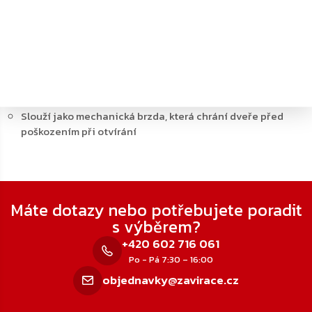
Detailní popis produktu
Koncový doraz ASSA ABLOY A191 k dveřním koordinátorům
Určeno pro dveřní koordinátory ASSA ABLOY G461
Doraz se vkládá do vodicí lišty koordinátoru nebo požární
konzole
Slouží jako mechanická brzda, která chrání dveře před
poškozením při otvírání
Zápatí
Máte dotazy nebo potřebujete poradit
s výběrem?
+420 602 716 061
Po - Pá 7:30 – 16:00
objednavky@zavirace.cz