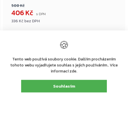
508 Kč
406 Kč
336 Kč bez DPH
Měrná
cena:
🍪
Přidat do košíku
Tento web používá soubory cookie. Dalším procházením
tohoto webu vyjadřujete souhlas s jejich používáním.. Více
←
→
informací zde.
–20 %
–20 %
ZDARMA
ZDARMA
Souhlasím
ZDARMA
ZDARMA