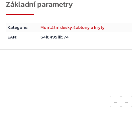
Přejít do košíku
Kategorie
:
Montážní desky, šablony a kryty
EAN
:
6416495111574
←
→