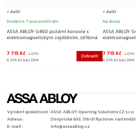
+ další
+ další
Dodání 4-7 pracovních dní
Na dotaz
ASSA ABLOY G460 požární konzole s
ASSA ABLOY G4
elektromagnetickým zajištěním, stříbrná
elektromagneti
7 715 Kč
7 715 Kč
6 376 Kč bez DPH
6 376 Kč bez DPH
Výrobní společnost
:
ASSA ABLOY Opening Solutions CZ s.r.o.
Adresa
:
Strojnická 633, 516 01 Rychnov nad Kněžn
E-mail
:
info@assaabloy.cz