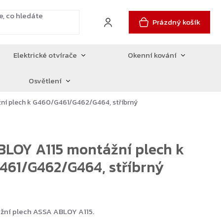
Prázdný košík
Elektrické otvírače
Okenní kování
Osvětlení
ní plech k G460/G461/G462/G464, stříbrný
LOY A115 montážní plech k
461/G462/G464, stříbrný
žní plech ASSA ABLOY A115.