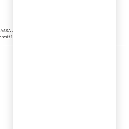
le ASSA ABLOY G460, G461, G462, G464
ontáží