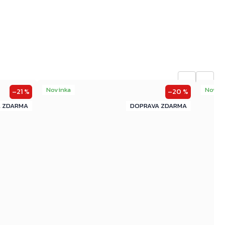
←
→
Novinka
Novin
–21 %
–20 %
ZDARMA
ZDARMA
ZDARMA