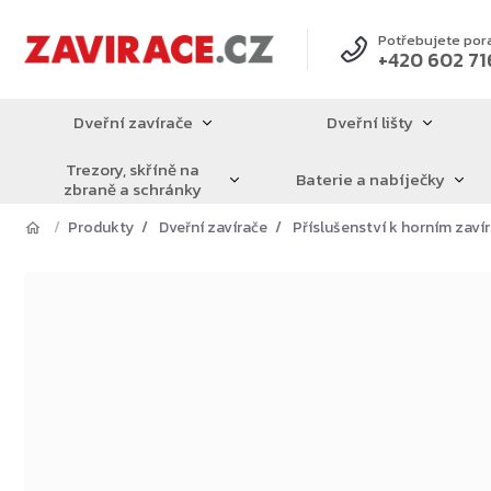
Přejít
na
Potřebujete por
+420 602 71
obsah
Dveřní zavírače
Dveřní lišty
Trezory, skříně na
Baterie a nabíječky
zbraně a schránky
Produkty
Dveřní zavírače
Příslušenství k horním zav