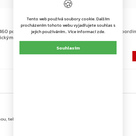
🍪
+ další
Tento web používá soubory cookie. Dalším
Dodání 4-7 pracovních dní
procházením tohoto webu vyjadřujete souhlas s
60 požární konzole s
ASSA ABLOY G461 dveřní koordin
jejich používáním.. Více informací zde.
ckým zajištěním, bílá
stříbrný
Souhlasím
7 522 Kč
6 217 Kč bez DPH
ou, tel.: +420 226 806 200