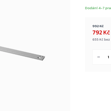
Dodání 4-7 pra
992 Kč
792 K
655 Kč bez
Měrná
cena: