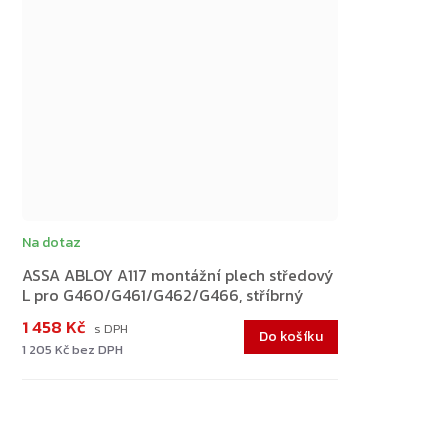
Na dotaz
ASSA ABLOY A117 montážní plech středový
L pro G460/G461/G462/G466, stříbrný
1 458 Kč
Do košíku
1 205 Kč bez DPH