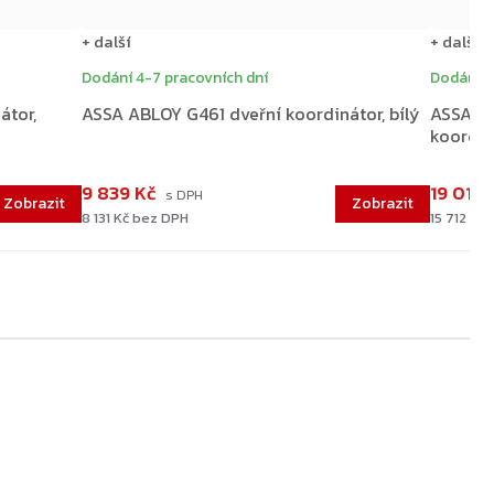
+ další
+ další
Dodání 4-7 pracovních dní
Dodání 4
átor,
ASSA ABLOY G461 dveřní koordinátor, bílý
ASSA AB
koordin
9 839 Kč
19 012 
8 131 Kč bez DPH
15 712 Kč