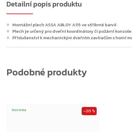
Detailní popis produktu
Zpět do obchodu
Montážní plech ASSA ABLOY A115 ve stříbrné barvě
Plech je určený pro dveřní koordinátory či požární konzo
Příslušenství k mechanickým dveřním zavíračům s horní m
Novinka
–20 %