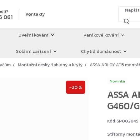
adit?
Kontakty
6 061
Dveřní kování
Panikové kování
Solární zařízení
Chytrá domácnost
íračům
Montážní desky, šablony a kryty
ASSA ABLOY A115 montáž
Novinka
–20 %
ASSA AB
G460/G
Kód:
SP002845
Stříbrný montá