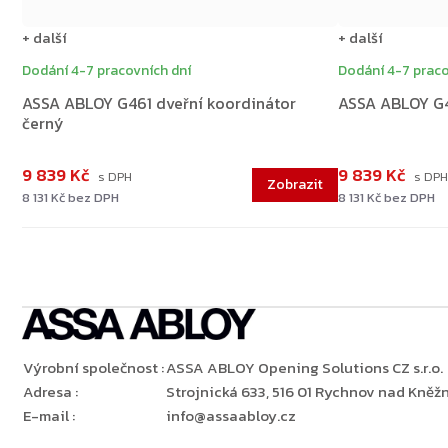
+ další
+ další
Dodání 4-7 pracovních dní
Dodání 4-7 praco
ASSA ABLOY G461 dveřní koordinátor
ASSA ABLOY G46
černý
Zpět do obchodu
9 839 Kč
9 839 Kč
8 131 Kč bez DPH
8 131 Kč bez DPH
Výrobní společnost
:
ASSA ABLOY Opening Solutions CZ s.r.o.
Adresa
:
Strojnická 633, 516 01 Rychnov nad Kněžn
E-mail
:
info@assaabloy.cz