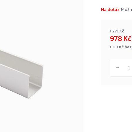
Na dotaz
Možn
1 271 Kč
978 K
808 Kč bez
Měrná
cena: