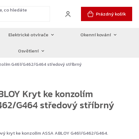
Prázdný košík
Elektrické otvírače
Okenní kování
Osvětlení
zolím G461/G462/G464 středový stříbrný
LOY Kryt ke konzolím
62/G464 středový stříbrný
ový kryt ke konzolím ASSA ABLOY G461/G462/G464.