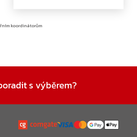
veřním koordinátorům
poradit s výběrem?