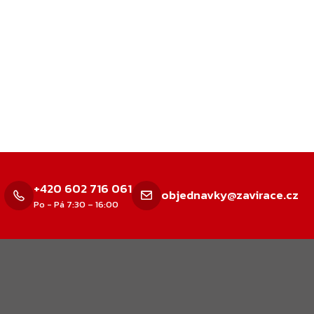
+420 602 716 061
objednavky@zavirace.cz
Po - Pá 7:30 – 16:00