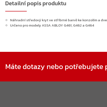
Detailní popis produktu
Náhradní středový kryt ve stříbrné barvě ke konzolím a d
Určeno pro modely ASSA ABLOY G461, G462 a G464
Zápatí
Máte dotazy nebo potřebujete 