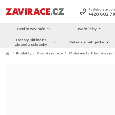
Přejít
na
Potřebujete por
+420 602 71
obsah
Dveřní zavírače
Dveřní lišty
Trezory, skříně na
Baterie a nabíječky
zbraně a schránky
Produkty
Dveřní zavírače
Příslušenství k horním zav