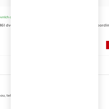
+ další
vních dní
Dodání 4-7 pracovních dní
1 dveřní koordinátor, bílý
ASSA ABLOY G461 dveřní koordin
hnědý
9 839 Kč
8 131 Kč bez DPH
ou, tel.: +420 226 806 200