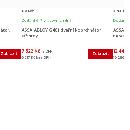
+ další
+ další
Dodání 4-7 pracovních dní
Dodání 4
átor,
ASSA ABLOY G461 dveřní koordinátor,
ASSA AB
stříbrný
nerez
Přejít do košíku
7 522 Kč
12 446
6 217 Kč bez DPH
10 286 K