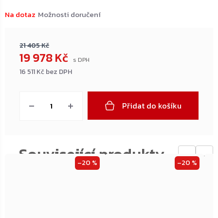
Na dotaz
Možnosti doručení
21 405 Kč
19 978 Kč
16 511 Kč bez DPH
Měrná
cena:
Přidat do košíku
←
→
–20 %
–20 %