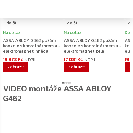
+ další
+ další
+ da
Na dotaz
Na dotaz
Dodá
ASSA ABLOY G462 požární
ASSA ABLOY G462 požární
ASS
konzole s koordinátorem a 2
konzole s koordinátorem a 2
kon
elektromagnet, hnědá
elektromagnet, bílá
ele
19 978 Kč
17 081 Kč
19 
VIDEO montáže ASSA ABLOY
G462