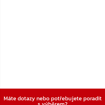
Zápatí
Máte dotazy nebo potřebujete poradit
s výběrem?