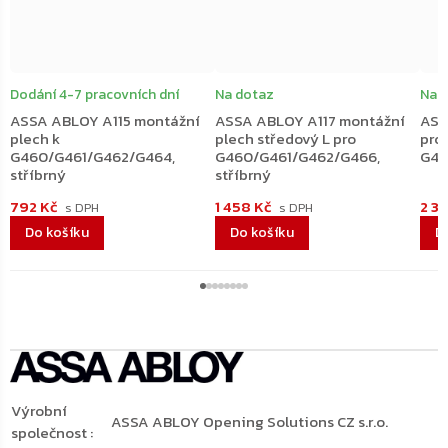
Dodání 4-7 pracovních dní
Na dotaz
Na 
ASSA ABLOY A115 montážní
ASSA ABLOY A117 montážní
ASS
plech k
plech středový L pro
pro
G460/G461/G462/G464,
G460/G461/G462/G466,
G46
stříbrný
stříbrný
792 Kč
1 458 Kč
2 3
Do košíku
Do košíku
D
Výrobní
ASSA ABLOY Opening Solutions CZ s.r.o.
společnost
: