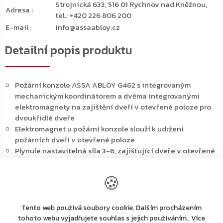
Strojnická 633, 516 01 Rychnov nad Kněžnou,
Adresa
:
tel.: +420 226 806 200
E-mail
:
info@assaabloy.cz
Detailní popis produktu
Požární konzole ASSA ABLOY G462 s integrovaným
mechanickým koordinátorem a dvěma integrovanými
elektromagnety na zajištění dveří v otevřené poloze pro
dvoukřídlé dveře
Elektromagnet u požární konzole slouží k udržení
požárních dveří v otevřené poloze
Plynule nastavitelná síla 3-6, zajišťující dveře v otevřené
poloze
Určeno pro dveřní zavírače ASSA ABLOY řady DC500 a
🍪
DC700
Funguje nezávisle na zavíracím mechanismu a nabízí
funkčnost, bezpečnost a spolehlivost
Tento web používá soubory cookie. Dalším procházením
Správná zavírací sekvence zaručena
tohoto webu vyjadřujete souhlas s jejich používáním.. Více