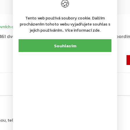
🍪
+ další
Tento web používá soubory cookie. Dalším
procházením tohoto webu vyjadřujete souhlas s
vních dní
Dodání 4-7 pracovních dní
jejich používáním.. Více informací zde.
1 dveřní koordinátor, bílý
ASSA ABLOY G461 dveřní koordin
hnědý
Souhlasím
9 839 Kč
8 131 Kč bez DPH
ou, tel.: +420 226 806 200