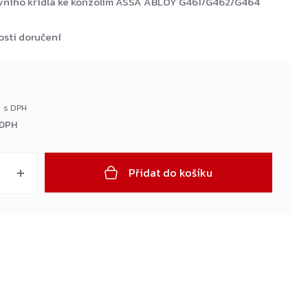
ivního křídla ke konzolím ASSA ABLOY G461/G462/G464
sti doručení
 DPH
Přidat do košíku