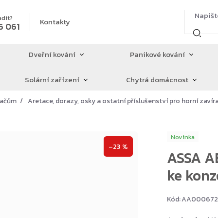
adit?
Kontakty
6 061
Dveřní kování
Panikové kování
Solární zařízení
Chytrá domácnost
íračům
Aretace, dorazy, osky a ostatní příslušenství pro horní zavír
Novinka
–23 %
ASSA AB
ke kon
Kód:
AA000672