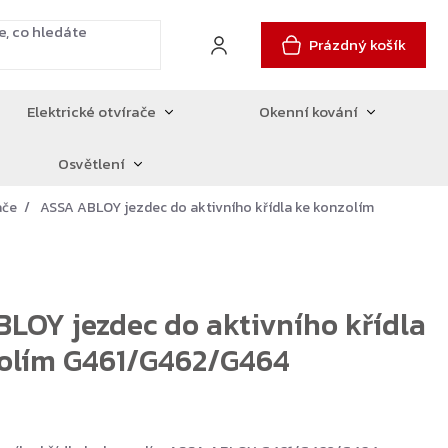
Prázdný košík
Elektrické otvírače
Okenní kování
Osvětlení
ače
ASSA ABLOY jezdec do aktivního křídla ke konzolím
LOY jezdec do aktivního křídla
zolím G461/G462/G464