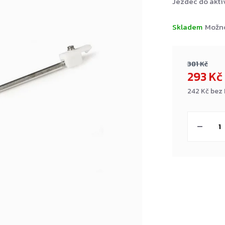
Jezdec do akt
Skladem
Možno
381 Kč
293 Kč
242 Kč bez
Měrná
cena: