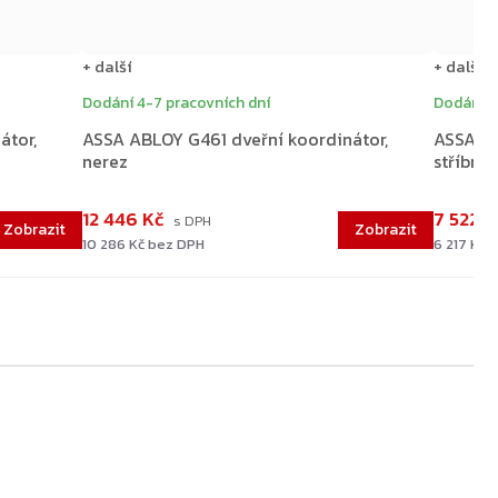
+ další
+ další
Dodání 4-7 pracovních dní
Dodání 4
átor,
ASSA ABLOY G461 dveřní koordinátor,
ASSA AB
nerez
stříbrný
12 446 Kč
7 522 
10 286 Kč bez DPH
6 217 Kč 