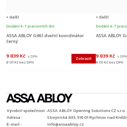
+ další
+ další
Dodání 4-7 pracovních dní
Dodání 4-7 praco
ASSA ABLOY G461 dveřní koordinátor
ASSA ABLOY G46
černý
9 839 Kč
9 839 Kč
8 131 Kč bez DPH
8 131 Kč bez DPH
Výrobní společnost
:
ASSA ABLOY Opening Solutions CZ s.r.o.
Adresa
:
Strojnická 633, 516 01 Rychnov nad Kněžn
E-mail
:
info@assaabloy.cz