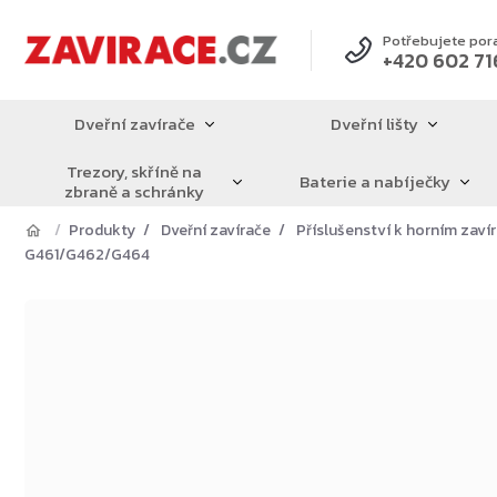
Přejít
na
Potřebujete por
+420 602 71
obsah
Dveřní zavírače
Dveřní lišty
Trezory, skříně na
Baterie a nabíječky
zbraně a schránky
Produkty
Dveřní zavírače
Příslušenství k horním zav
G461/G462/G464