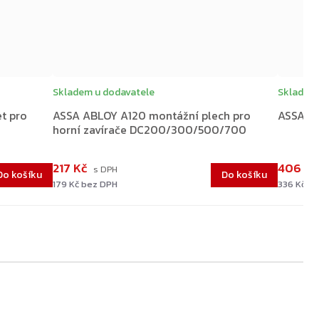
Skladem u dodavatele
Skladem
t pro
ASSA ABLOY A120 montážní plech pro
ASSA AB
horní zavírače DC200/300/500/700
217 Kč
406 K
Do košíku
Do košíku
179 Kč bez DPH
336 Kč b