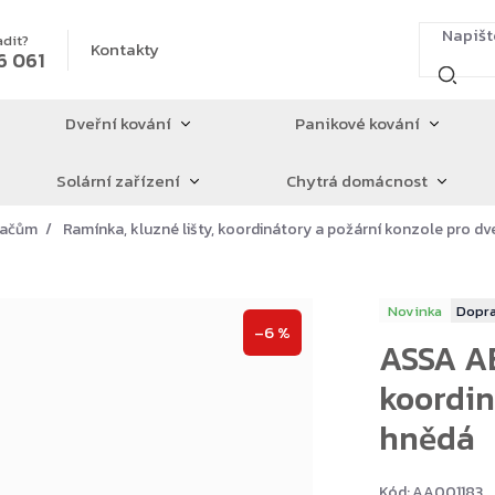
adit?
Kontakty
6 061
Dveřní kování
Panikové kování
Solární zařízení
Chytrá domácnost
íračům
Ramínka, kluzné lišty, koordinátory a požární konzole pro dv
Novinka
–6 %
ASSA AB
koordin
hnědá
Kód:
AA001183