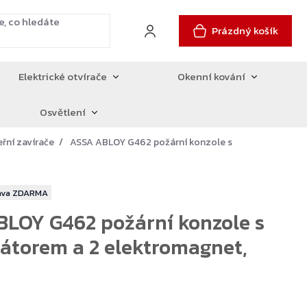
Prázdný košík
Elektrické otvírače
Okenní kování
Osvětlení
eřní zavírače
ASSA ABLOY G462 požární konzole s
ZDARMA
LOY G462 požární konzole s
átorem a 2 elektromagnet,