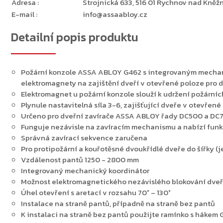
Adresa
:
Strojnická 633, 516 01 Rychnov nad Kněžn
E-mail
:
info@assaabloy.cz
Detailní popis produktu
Požární konzole ASSA ABLOY G462 s integrovaným mecha
elektromagnety na zajištění dveří v otevřené poloze pro 
Elektromagnet u požární konzole slouží k udržení požárníc
Plynule nastavitelná síla 3-6, zajišťující dveře v otevřené
Určeno pro dveřní zavírače ASSA ABLOY řady DC500 a DC
Funguje nezávisle na zavíracím mechanismu a nabízí funk
Správná zavírací sekvence zaručena
Pro protipožární a kouřotěsné dvoukřídlé dveře do šířky (
Vzdálenost pantů 1250 - 2800 mm
Integrovaný mechanický koordinátor
Možnost elektromagnetického nezávislého blokování dveř
Úhel otevření s aretací v rozsahu 70° – 130°
Instalace na straně pantů, případně na straně bez pantů
K instalaci na straně bez pantů použijte ramínko s hákem 