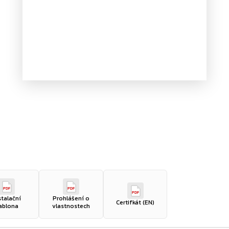
PDF
PDF
PDF
stalační
Prohlášení o
Certifkát (EN)
ablona
vlastnostech