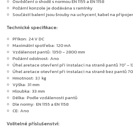
Osvědčení o shodě s normou EN 1155 a EN 1158
Požární konzole je dodávána s ramínky
Součástí balení jsou šrouby na uchycení, kabel na připoje
Zpět do obchodu
Technické specifikace:
Příkon: 24 V DC
Maximální spotřeba: 120 mA
Vzdálenost pantů: 1350 – 2800 mm
Požární odolnost: Ano
Úhel aretace otevření při instalaci na straně pantů 70° – 1
Úhel aretace otevření při instalaci na straně bez pantů 70°
Hmotnost: 3,1 kg
Výška: 31 mm
Hloubka: 33 mm
Délka: Podle vzdálenosti pantů
Dle normy: EN 1155 a EN 1158
CE: Ano
Volitelné příslušenství: