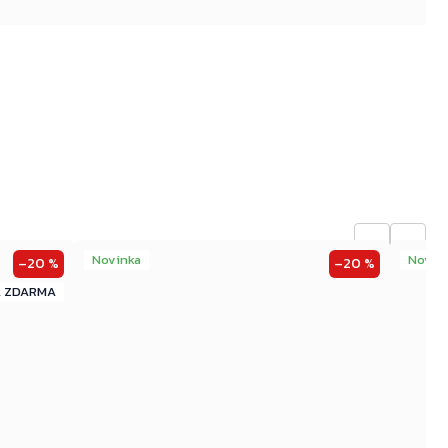
←
→
Novinka
Novin
–20 %
–20 %
ZDARMA