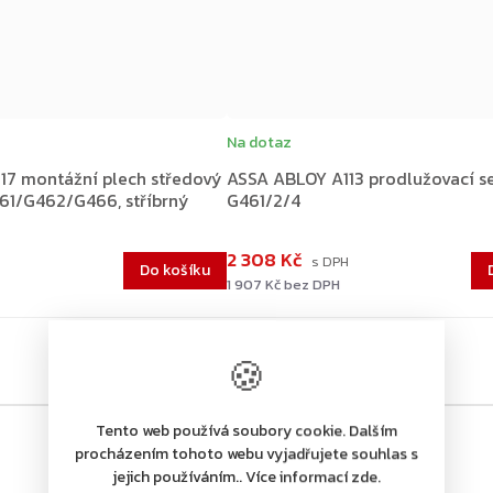
Na dotaz
17 montážní plech středový
ASSA ABLOY A113 prodlužovací se
61/G462/G466, stříbrný
G461/2/4
2 308 Kč
Do košíku
1 907 Kč bez DPH
🍪
Tento web používá soubory cookie. Dalším
procházením tohoto webu vyjadřujete souhlas s
jejich používáním.. Více informací zde.