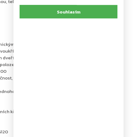
ou, tel.: +420 226 806 200
Souhlasím
nickým koordinátorem a dvěma integrovanými
dvoukřídlé dveře
h dveří v otevřené poloze
 poloze
700
čnost, bezpečnost a spolehlivost
jednoho křídla) 1400 mm a váhy 120 kg
ních křídel
G120