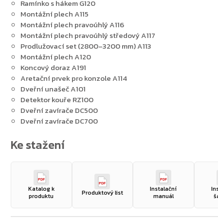
Ramínko s hákem G120
Montážní plech A115
Montážní plech pravoúhlý A116
Montážní plech pravoúhlý středový A117
Prodlužovací set (2800–3200 mm) A113
Montážní plech A120
Koncový doraz A191
Aretační prvek pro konzole A114
Dveřní unašeč A101
Detektor kouře RZ100
Dveřní zavírače DC500
Dveřní zavírače DC700
PDF
PDF
PDF
Katalog k
Instalační
In
Produktový list
produktu
manuál
š