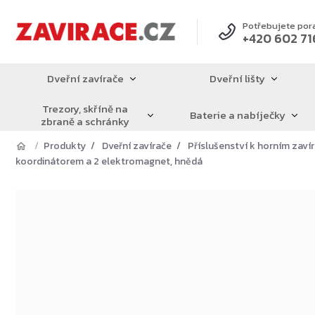
Přejít
na
Potřebujete por
+420 602 71
obsah
Dveřní zavírače
Dveřní lišty
Trezory, skříně na
Baterie a nabíječky
zbraně a schránky
Produkty
Dveřní zavírače
Příslušenství k horním zav
koordinátorem a 2 elektromagnet, hnědá