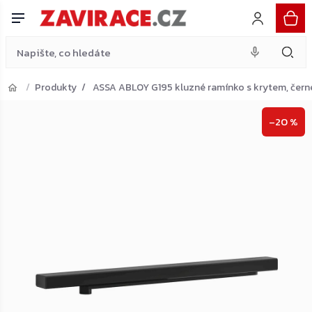
krytem, černé
Do košíku
Přejít
555 Kč
na
obsah
Produkty
ASSA ABLOY G195 kluzné ramínko s krytem, čern
Přejít do košíku
–20 %
Zpět do obchodu