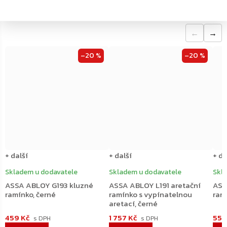
←
→
–20 %
–20 %
+ další
+ další
+ da
Skladem u dodavatele
Skladem u dodavatele
Skl
ASSA ABLOY G193 kluzné
ASSA ABLOY L191 aretační
ASS
ramínko, černé
ramínko s vypínatelnou
ram
aretací, černé
459 Kč
1 757 Kč
555