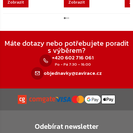
Zápatí
Máte dotazy nebo potřebujete poradit
s výběrem?
+420 602 716 061
Po - Pá 7:30 – 16:00
objednavky@zavirace.cz
Odebírat newsletter