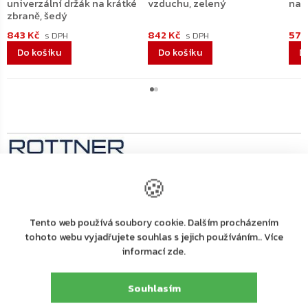
univerzální držák na krátké
vzduchu, zelený
na 
zbraně, šedý
843 Kč
842 Kč
579
Do košíku
Do košíku
D
🍪
Výrobní
společnost
Rottner Tresor GmbH
Tento web používá soubory cookie. Dalším procházením
:
tohoto webu vyjadřujete souhlas s jejich používáním.. Více
Rottner Tresor GmbH, Thern 17, 4880 St. Georgen
Adresa
:
informací zde.
i.A., Österreich, Tel. +43 (0) 7667 66 00 80
E-mail
:
kundenservice@rottner-tresor.at
Souhlasím
Detailní popis produktu