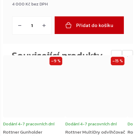
4 000 Kč bez DPH
Měrná
cena:
Přidat do košíku
←
→
–9 %
–15 %
Dodání 4-7 pracovních dní
Dodání 4-7 pracovních dní
Dodá
Rottner Gunholder
Rottner MultiDry odvlhčovač
Rot