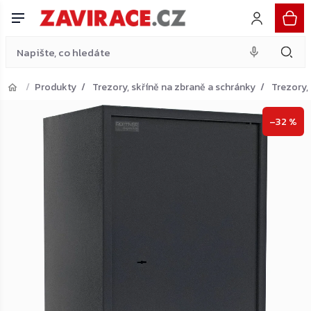
Rottner Jupiter 5 nábytkový sejf, antracit
Přejít
Do košíku
4 840 Kč
na
obsah
Produkty
Trezory, skříně na zbraně a schránky
Trezory,
Přejít do košíku
–32 %
Zpět do obchodu