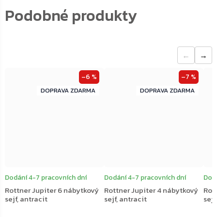
←
→
–6 %
–7 %
ZDARMA
ZDARMA
ZDARMA
ZDARMA
Dodání 4-7 pracovních dní
Dodání 4-7 pracovních dní
Dodá
Rottner Jupiter 6 nábytkový
Rottner Jupiter 4 nábytkový
Rot
sejf, antracit
sejf, antracit
sejf