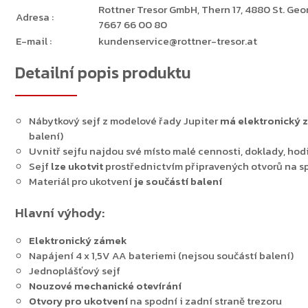
Rottner Tresor GmbH, Thern 17, 4880 St. Georg
Adresa
:
7667 66 00 80
E-mail
:
kundenservice@rottner-tresor.at
Detailní popis produktu
Nábytkový sejf z modelové řady Jupiter
má elektronický
balení)
Uvnitř sejfu najdou své místo malé cennosti, doklady, ho
Sejf
lze ukotvit
prostřednictvím připravených otvorů na sp
Materiál pro ukotvení
je součástí balení
Hlavní výhody:
Zpět do obchodu
Elektronický zámek
Napájení 4 x 1,5V AA bateriemi (nejsou součástí balení)
Jednoplášťový sejf
Nouzové mechanické otevírání
Otvory pro ukotvení
na spodní i zadní straně trezoru