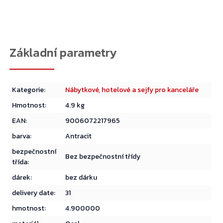
Kategorie
:
Nábytkové, hotelové a sejfy pro kanceláře
Hmotnost
:
4.9 kg
EAN
:
9006072217965
barva
:
Antracit
bezpečnostní
Bez bezpečnostní třídy
třída
:
Přejít do košíku
dárek
:
bez dárku
delivery date
:
31
hmotnost
:
4.900000