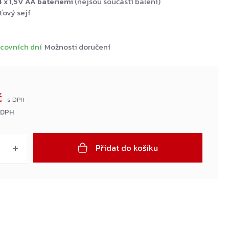
 x 1,5V AA bateriemi
(nejsou součástí balení)
ťový sejf
covních dní
Možnosti doručení
č
z DPH
Přidat do košíku