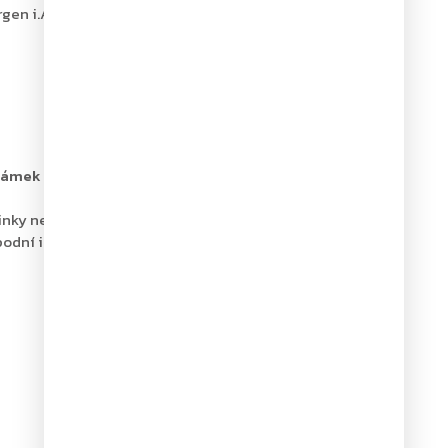
en i.A., Österreich, Tel. +43 (0)
 zámek
s napájením 4 x 1,5V bateriemi (nejsou součástí
dinky nebo menší šperky
odní i zadní straně