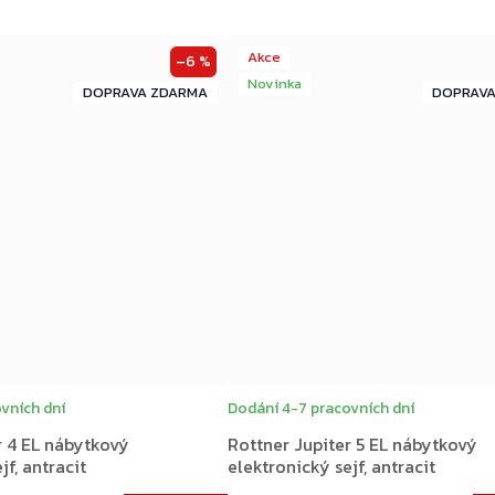
Akce
–6 %
Novinka
ZDARMA
ZDARMA
ZDARMA
vních dní
Dodání 4-7 pracovních dní
r 4 EL nábytkový
Rottner Jupiter 5 EL nábytkový
jf, antracit
elektronický sejf, antracit