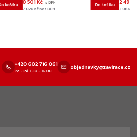
8 501 Kč
2 497 
Do košíku
Do košíku
7 026 Kč bez DPH
2 064 Kč
+420 602 716 061
objednavky@zavirace.cz
Po - Pá 7:30 – 16:00