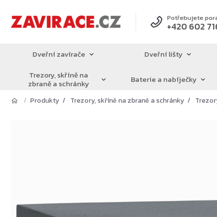
Přejít
na
Potřebujete por
+420 602 71
obsah
Dveřní zavírače
Dveřní lišty
Trezory, skříně na
Baterie a nabíječky
zbraně a schránky
Produkty
Trezory, skříně na zbraně a schránky
Trezor