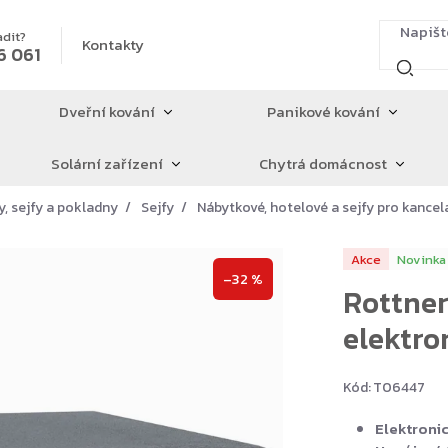
adit?
Kontakty
6 061
Dveřní kování
Panikové kování
Solární zařízení
Chytrá domácnost
y, sejfy a pokladny
Sejfy
Nábytkové, hotelové a sejfy pro kancel
Akce
Novinka
–32 %
Rottner
elektron
Kód:
T06447
Elektroni