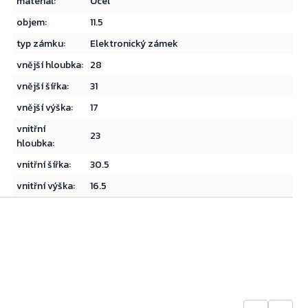
materiál
:
Ocel
objem
:
11.5
typ zámku
:
Elektronický zámek
vnější hloubka
:
28
vnější šířka
:
31
vnější výška
:
17
vnitřní
23
hloubka
:
vnitřní šířka
:
30.5
vnitřní výška
:
16.5