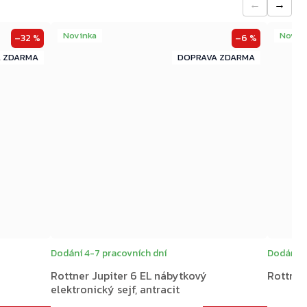
←
→
Novinka
Novin
–32 %
–6 %
ZDARMA
ZDARMA
ZDARMA
Dodání 4-7 pracovních dní
Dodání 4
Rottner Jupiter 6 EL nábytkový
Rottner 
elektronický sejf, antracit