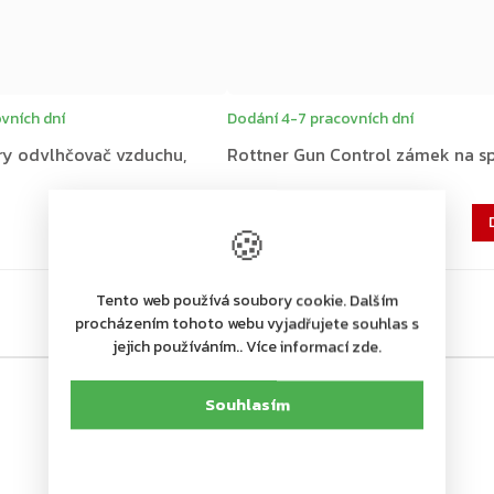
vních dní
Dodání 4-7 pracovních dní
ry odvlhčovač vzduchu,
Rottner Gun Control zámek na s
579 Kč
Do košíku
🍪
479 Kč bez DPH
Tento web používá soubory cookie. Dalším
procházením tohoto webu vyjadřujete souhlas s
jejich používáním.. Více informací zde.
Souhlasím