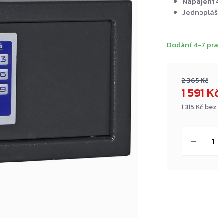
Napájení 4
Jednopláš
Dodání 4-7 pra
2 365 Kč
1 591 K
1 315 Kč be
Měrná
cena: