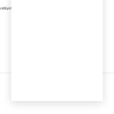
krátkých zbraní do počtu 2 ks nebo do 500 ks nábojů platí