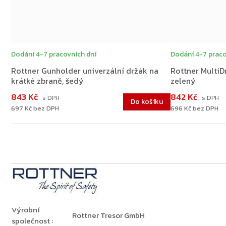
Dodání 4-7 pracovních dní
Dodání 4-7 praco
Rottner Gunholder univerzální držák na
Rottner MultiD
krátké zbraně, šedý
zelený
843 Kč
842 Kč
Do košíku
697 Kč bez DPH
696 Kč bez DPH
Výrobní
Rottner Tresor GmbH
společnost
: