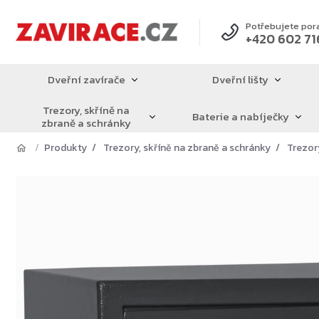
Přejít
na
Potřebujete por
+420 602 71
obsah
Dveřní zavírače
Dveřní lišty
Trezory, skříně na
Baterie a nabíječky
zbraně a schránky
Produkty
Trezory, skříně na zbraně a schránky
Trezor