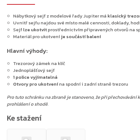
Nábytkový sejf z modelové řady Jupiter má
klasický trezo
Uvnitř sejfu najdou své místo malé cennosti, doklady, ho
Sejf
lze ukotvit
prostřednictvím připravených otvorů na sp
Materiál pro ukotvení
je součástí balení
Hlavní výhody:
Trezorový zámek na klíč
Jednoplášťový sejf
1 police vyjímatelná
Otvory pro ukotvení
na spodní i zadní straně trezoru
Pro tuto schránku na zbraně je stanoveno, že při přechovávání 
prohlášení o shodě.