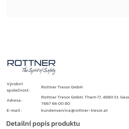
Výrobní
Rottner Tresor GmbH
společnost
:
Rottner Tresor GmbH, Thern 17, 4880 St. Georg
Adresa
:
7667 66 00 80
E-mail
:
kundenservice@rottner-tresor.at
Detailní popis produktu