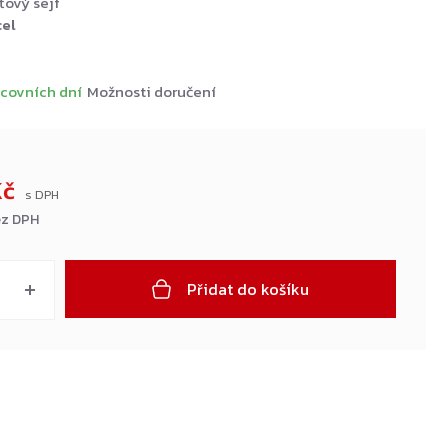
ťový sejf
cel
covních dní
Možnosti doručení
Kč
ez DPH
Přidat do košíku