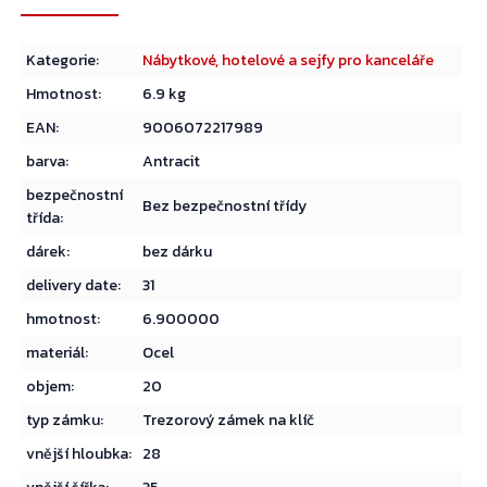
Kategorie
:
Nábytkové, hotelové a sejfy pro kanceláře
Hmotnost
:
6.9 kg
EAN
:
9006072217989
barva
:
Antracit
bezpečnostní
Bez bezpečnostní třídy
třída
:
dárek
:
bez dárku
delivery date
:
31
hmotnost
:
6.900000
materiál
:
Ocel
objem
:
20
typ zámku
:
Trezorový zámek na klíč
vnější hloubka
:
28