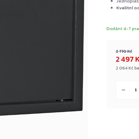
Jednopláš
Kvalitní o
Dodání 4-7 pra
2 710 Kč
2 497 
2 064 Kč b
Měrná
cena: