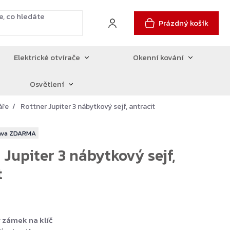
Prázdný košík
Elektrické otvírače
Okenní kování
Osvětlení
áře
Rottner Jupiter 3 nábytkový sejf, antracit
ZDARMA
 Jupiter 3 nábytkový sejf,
t
 zámek na klíč