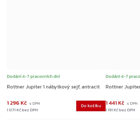
Dodání 4-7 pracovních dní
Dodání 4-7 praco
Rottner Jupiter 1 nábytkový sejf, antracit
Rottner Jupiter
1 296 Kč
1 441 Kč
Do košíku
1 071 Kč bez DPH
1 191 Kč bez DPH