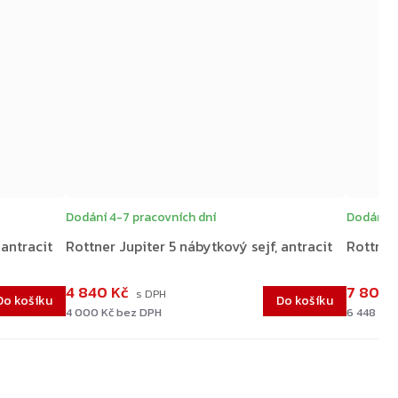
Dodání 4-7 pracovních dní
Dodání 4
 antracit
Rottner Jupiter 5 nábytkový sejf, antracit
Rottner 
4 840 Kč
7 802 
Do košíku
Do košíku
4 000 Kč bez DPH
6 448 Kč