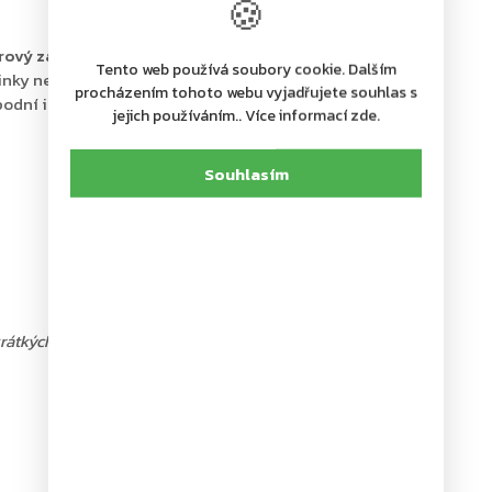
🍪
rový zámek dodávaný spolu se 2 klíči
Tento web používá soubory cookie. Dalším
dinky nebo menší šperky
procházením tohoto webu vyjadřujete souhlas s
odní i zadní straně
jejich používáním.. Více informací zde.
Souhlasím
krátkých zbraní do počtu 2 ks nebo do 500 ks nábojů platí