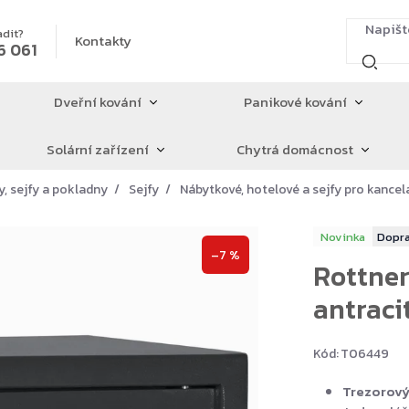
adit?
Kontakty
6 061
Dveřní kování
Panikové kování
Solární zařízení
Chytrá domácnost
y, sejfy a pokladny
Sejfy
Nábytkové, hotelové a sejfy pro kancel
Novinka
–7 %
Rottner
antraci
Kód:
T06449
Trezorový