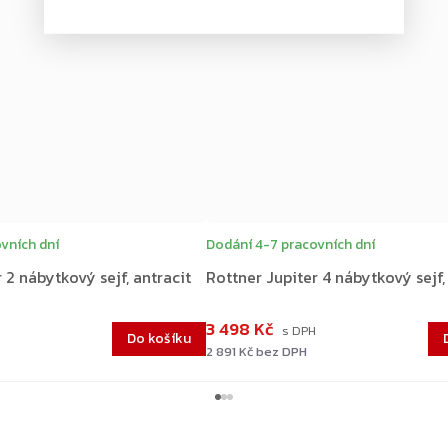
vních dní
Dodání 4-7 pracovních dní
 2 nábytkový sejf, antracit
Rottner Jupiter 4 nábytkový sejf,
3 498 Kč
Do košíku
2 891 Kč bez DPH