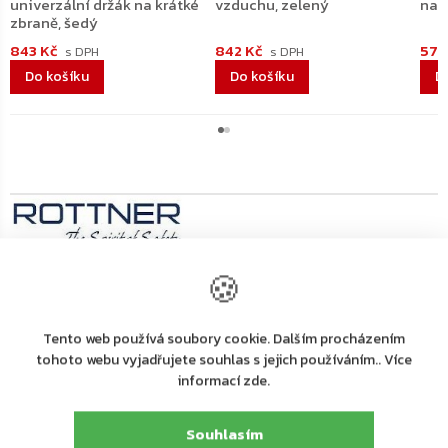
univerzální držák na krátké
vzduchu, zelený
na 
zbraně, šedý
843 Kč
842 Kč
579
Do košíku
Do košíku
D
🍪
Výrobní
společnost
Rottner Tresor GmbH
:
Tento web používá soubory cookie. Dalším procházením
Rottner Tresor GmbH, Thern 17, 4880 St. Georgen
tohoto webu vyjadřujete souhlas s jejich používáním.. Více
Adresa
:
i.A., Österreich, Tel. +43 (0) 7667 66 00 80
informací zde.
E-mail
:
kundenservice@rottner-tresor.at
Souhlasím
Detailní popis produktu