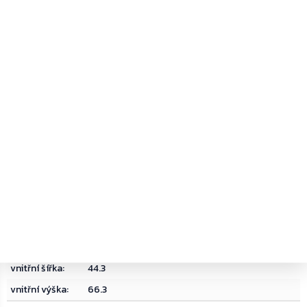
bezpečnostní
Bez bezpečnostní třídy
třída
:
dárek
:
bez dárku
delivery date
:
31
hmotnost
:
28.000000
materiál
:
Ocel
objem
:
90
typ zámku
:
Elektronický zámek
vnější hloubka
:
36
vnější šířka
:
45
vnější výška
:
67
vnitřní hloubka
:
30.8
vnitřní šířka
:
44.3
vnitřní výška
:
66.3