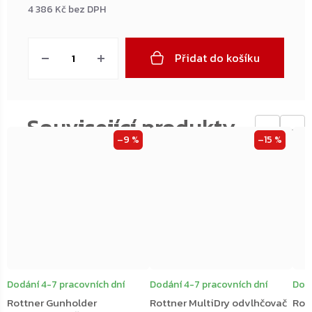
4 386 Kč bez DPH
Měrná
cena:
Přidat do košíku
←
→
–9 %
–15 %
Dodání 4-7 pracovních dní
Dodání 4-7 pracovních dní
Dodá
Rottner Gunholder
Rottner MultiDry odvlhčovač
Rot