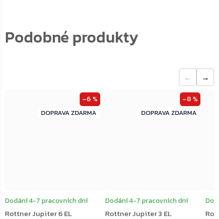
←
→
–6 %
–8 %
ZDARMA
ZDARMA
ZDARMA
ZDARMA
Dodání 4-7 pracovních dní
Dodání 4-7 pracovních dní
Dodá
Rottner Jupiter 6 EL
Rottner Jupiter 3 EL
Rott