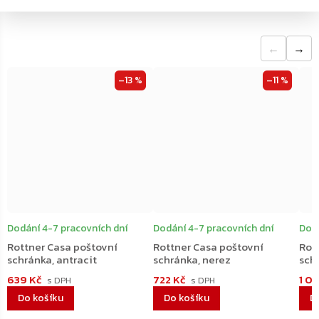
←
→
–13 %
–11 %
Dodání 4-7 pracovních dní
Dodání 4-7 pracovních dní
Dodá
Rottner Casa poštovní
Rottner Casa poštovní
Rot
schránka, antracit
schránka, nerez
sch
639 Kč
722 Kč
1 0
Do košíku
Do košíku
D