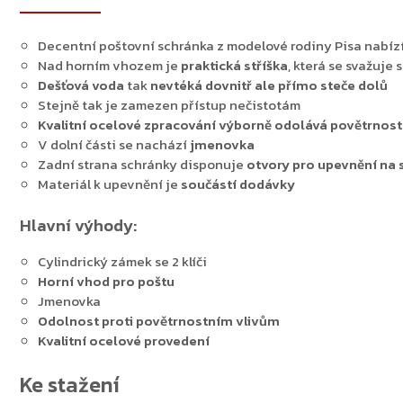
Decentní poštovní schránka z modelové rodiny Pisa nabíz
Nad horním vhozem je
praktická
stříška
, která se svažuje
Dešťová voda
tak
nevtéká dovnitř ale přímo steče dolů
Stejně tak je zamezen přístup nečistotám
Kvalitní ocelové zpracování
výborně odolává povětrnostn
V dolní části se nachází
jmenovka
Zadní strana schránky disponuje
otvory pro upevnění na 
Materiál k upevnění je
součástí dodávky
Hlavní výhody:
Cylindrický zámek se 2 klíči
Horní vhod pro poštu
Jmenovka
Odolnost proti povětrnostním vlivům
Kvalitní ocelové provedení