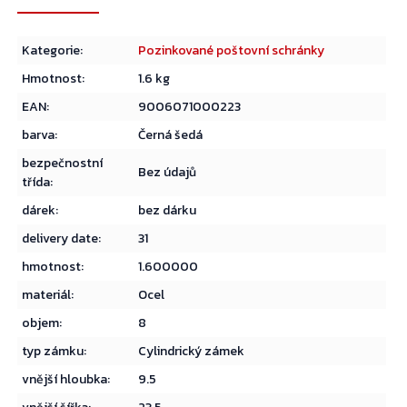
Kategorie
:
Pozinkované poštovní schránky
Hmotnost
:
1.6 kg
EAN
:
9006071000223
barva
:
Černá šedá
bezpečnostní
Bez údajů
třída
:
dárek
:
bez dárku
delivery date
:
31
hmotnost
:
1.600000
materiál
:
Ocel
objem
:
8
typ zámku
:
Cylindrický zámek
vnější hloubka
:
9.5