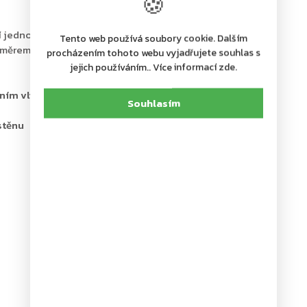
🍪
í jednoduchý ale nadčasový vzhled
Tento web používá soubory cookie. Dalším
 směrem dolů
procházením tohoto webu vyjadřujete souhlas s
jejich používáním.. Více informací zde.
ím vlivům a tvorbě rzi
Souhlasím
stěnu