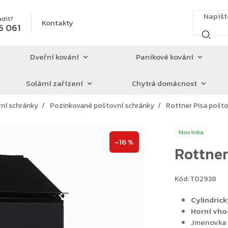
adit?
Kontakty
6 061
Dveřní kování
Panikové kování
Solární zařízení
Chytrá domácnost
ní schránky
Pozinkované poštovní schránky
Rottner Pisa pošto
Novinka
–16 %
Rottner
Kód:
T02938
Cylindrick
Horní vho
Jmenovka