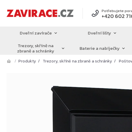
Přejít
na
Potřebujete por
+420 602 71
obsah
Dveřní zavírače
Dveřní lišty
Trezory, skříně na
Baterie a nabíječky
zbraně a schránky
Produkty
Trezory, skříně na zbraně a schránky
Poštov