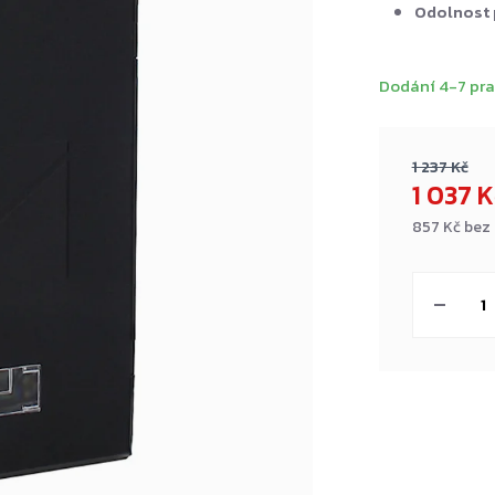
Odolnost 
Dodání 4-7 pra
1 237 Kč
1 037 
857 Kč bez
Měrná
cena: