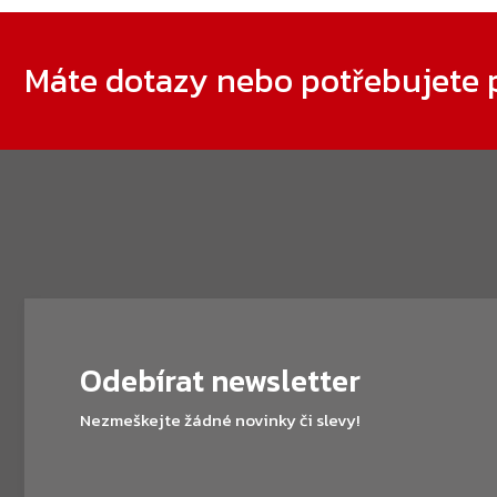
Zápatí
Máte dotazy nebo potřebujete 
Odebírat newsletter
Nezmeškejte žádné novinky či slevy!