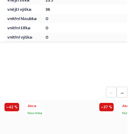
vnější šířka
:
23.5
vnější výška
:
36
Přejít do košíku
vnitřní hloubka
:
0
vnitřní šířka
:
0
vnitřní výška
:
0
←
→
Akce
Akce
–42 %
–37 %
Novinka
Novin