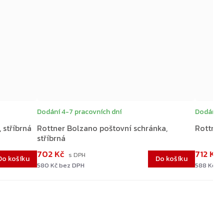
Dodání 4-7 pracovních dní
Dodání 4
 stříbrná
Rottner Bolzano poštovní schránka,
Rottner
stříbrná
702 Kč
712 Kč
Do košíku
Do košíku
580 Kč bez DPH
588 Kč b