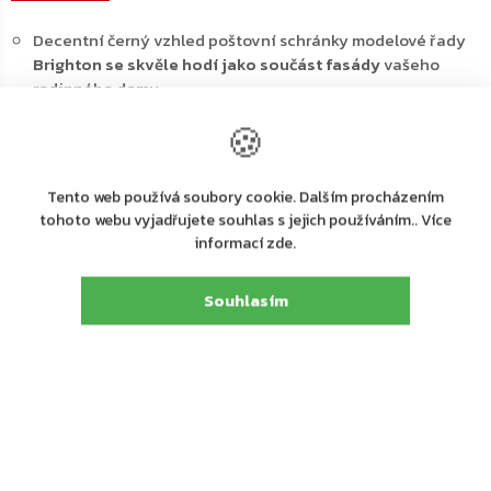
Decentní černý vzhled poštovní schránky modelové řady
Brighton se skvěle hodí jako součást fasády
vašeho
rodinného domu
Nerezová ocel
výborně odolává povětrnostním vlivům
🍪
Poštovní schránka disponuje
klasickým cylindrickým
zámkem s 2 klíči
Horní otvor
na vhazování zásilek max. A4 je
chráněn
Tento web používá soubory cookie. Dalším procházením
odnímatelnou stříškou
, aby do doručené pošty nevtekala
tohoto webu vyjadřujete souhlas s jejich používáním.. Více
voda a ani jiné nečistoty
informací zde.
Zcela dole je prostor pro vaši jmenovku
V zadní stěně jsou připraveny
otvory pro upevnění
Souhlasím
schránky
Upevňovací materiál je součástí balení
Hlavní výhody:
Cylindrický zámek s 2 klíči
Jmenovka
Odolná proti povětrnostním vlivům