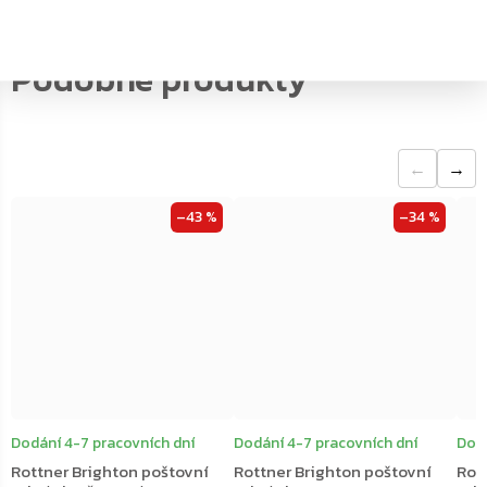
←
→
–43 %
–34 %
Dodání 4-7 pracovních dní
Dodání 4-7 pracovních dní
Dodá
Rottner Brighton poštovní
Rottner Brighton poštovní
Rot