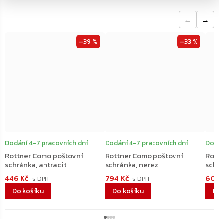
←
→
–39 %
–33 %
Dodání 4-7 pracovních dní
Dodání 4-7 pracovních dní
Dodá
Rottner Como poštovní
Rottner Como poštovní
Rot
schránka, antracit
schránka, nerez
sch
446 Kč
794 Kč
606
Do košíku
Do košíku
D