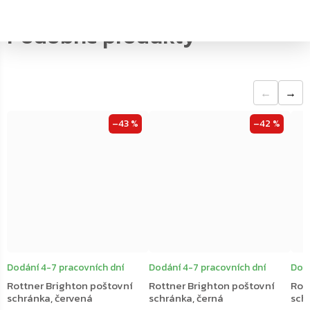
←
→
–43 %
–42 %
Dodání 4-7 pracovních dní
Dodání 4-7 pracovních dní
Dodá
Rottner Brighton poštovní
Rottner Brighton poštovní
Rot
schránka, červená
schránka, černá
sch